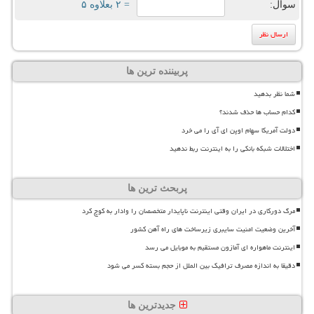
سوال:
= ۲ بعلاوه ۵
پربیننده ترین ها
شما نظر بدهید
کدام حساب ها حذف شدند؟
دولت آمریکا سهام اوپن ای آی را می خرد
اختلالات شبکه بانکی را به اینترنت ربط ندهید
پربحث ترین ها
مرگ دورکاری در ایران وقتی اینترنت ناپایدار متخصصان را وادار به کوچ کرد
آخرین وضعیت امنیت سایبری زیرساخت های راه آهن کشور
اینترنت ماهواره ای آمازون مستقیم به موبایل می رسد
دقیقا به اندازه مصرف ترافیک بین الملل از حجم بسته کسر می شود
جدیدترین ها