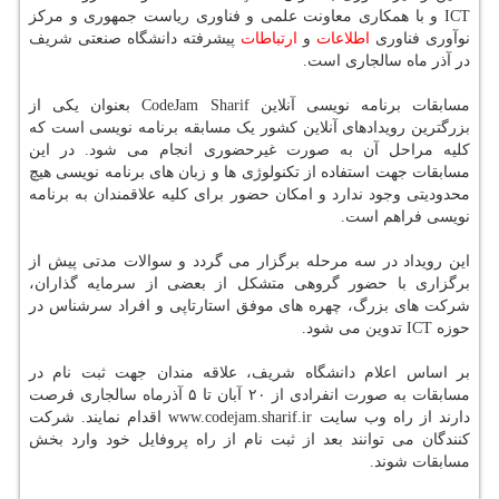
ICT و با همکاری معاونت علمی و فناوری ریاست جمهوری و مرکز
نوآوری فناوری
اطلاعات
و
ارتباطات
پیشرفته دانشگاه صنعتی شریف
در آذر ماه سالجاری است.
مسابقات برنامه نویسی آنلاین CodeJam Sharif بعنوان یکی از
بزرگترین رویدادهای آنلاین کشور یک مسابقه برنامه نویسی است که
کلیه مراحل آن به صورت غیرحضوری انجام می شود. در این
مسابقات جهت استفاده از تکنولوژی ها و زبان های برنامه نویسی هیچ
محدودیتی وجود ندارد و امکان حضور برای کلیه علاقمندان به برنامه
نویسی فراهم است.
این رویداد در سه مرحله برگزار می گردد و سوالات مدتی پیش از
برگزاری با حضور گروهی متشکل از بعضی از سرمایه گذاران،
شرکت های بزرگ، چهره های موفق استارتاپی و افراد سرشناس در
حوزه ICT تدوین می شود.
بر اساس اعلام دانشگاه شریف، علاقه مندان جهت ثبت نام در
مسابقات به صورت انفرادی از ۲۰ آبان تا ۵ آذرماه سالجاری فرصت
دارند از راه وب سایت www.codejam.sharif.ir اقدام نمایند. شرکت
کنندگان می توانند بعد از ثبت نام از راه پروفایل خود وارد بخش
مسابقات شوند.