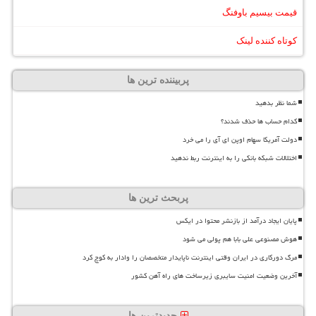
قیمت بیسیم باوفنگ
کوتاه کننده لینک
پربیننده ترین ها
شما نظر بدهید
کدام حساب ها حذف شدند؟
دولت آمریکا سهام اوپن ای آی را می خرد
اختلالات شبکه بانکی را به اینترنت ربط ندهید
پربحث ترین ها
پایان ایجاد درآمد از بازنشر محتوا در ایکس
هوش مصنوعی علی بابا هم پولی می شود
مرگ دورکاری در ایران وقتی اینترنت ناپایدار متخصصان را وادار به کوچ کرد
آخرین وضعیت امنیت سایبری زیرساخت های راه آهن کشور
جدیدترین ها