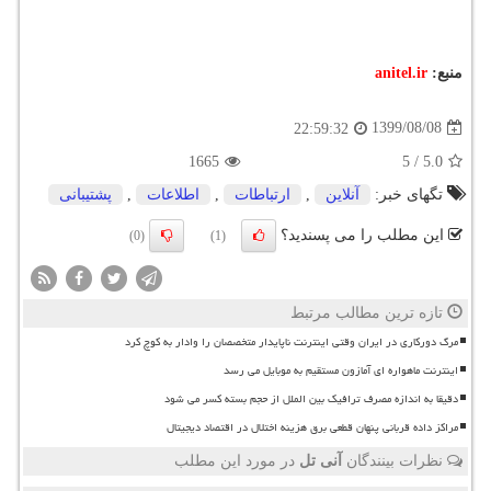
منبع:
anitel.ir
1399/08/08
22:59:32
1665
5
/
5.0
تگهای خبر:
آنلاین
,
ارتباطات
,
اطلاعات
,
پشتیبانی
این مطلب را می پسندید؟
(0)
(1)
تازه ترین مطالب مرتبط
مرگ دورکاری در ایران وقتی اینترنت ناپایدار متخصصان را وادار به کوچ کرد
اینترنت ماهواره ای آمازون مستقیم به موبایل می رسد
دقیقا به اندازه مصرف ترافیک بین الملل از حجم بسته کسر می شود
مراکز داده قربانی پنهان قطعی برق هزینه اختلال در اقتصاد دیجیتال
نظرات بینندگان
آنی تل
در مورد این مطلب