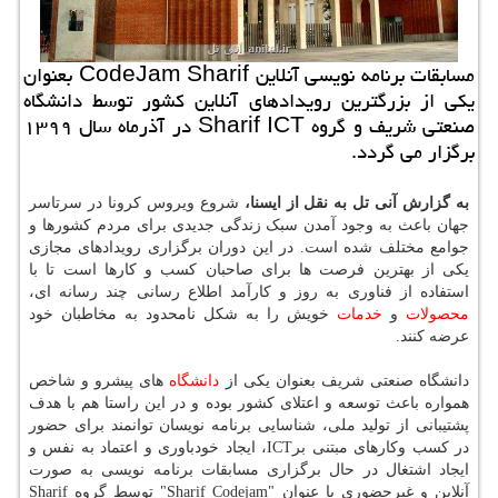
مسابقات برنامه نویسی آنلاین CodeJam Sharif بعنوان
یكی از بزرگترین رویدادهای آنلاین كشور توسط دانشگاه
صنعتی شریف و گروه Sharif ICT در آذرماه سال ۱۳۹۹
برگزار می گردد.
به گزارش آنی تل به نقل از ایسنا،
شروع ویروس کرونا در سرتاسر
جهان باعث به وجود آمدن سبک زندگی جدیدی برای مردم کشورها و
جوامع مختلف شده است. در این دوران برگزاری رویدادهای مجازی
یکی از بهترین فرصت ها برای صاحبان کسب و کارها است تا با
استفاده از فناوری به روز و کارآمد اطلاع رسانی چند رسانه ای،
محصولات
و
خدمات
خویش را به شکل نامحدود به مخاطبان خود
عرضه کنند.
دانشگاه صنعتی شریف بعنوان یکی از
دانشگاه
های پیشرو و شاخص
همواره باعث توسعه و اعتلای کشور بوده و در این راستا هم با هدف
پشتیبانی از تولید ملی، شناسایی برنامه نویسان توانمند برای حضور
در کسب وکارهای مبتنی برICT، ایجاد خودباوری و اعتماد به نفس و
ایجاد اشتغال در حال برگزاری مسابقات برنامه نویسی به صورت
آنلاین و غیرحضوری با عنوان "Sharif Codejam" توسط گروه Sharif