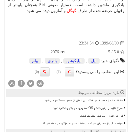
یادگیری ماشین داشته است، دستیار صوتی Siri همچنان پایینتر از
رقیبان عرضه شده از طرف
گوگل
و آمازون دیده می شود.
1399/08/09
23:34:54
2076
5
/
5.0
تگهای خبر:
اپل
,
اپلیكیشن
,
باتری
,
پیام
این مطلب را می پسندید؟
(0)
(1)
تازه ترین مطالب مرتبط
دقیقا به اندازه مصرف ترافیک بین الملل از حجم بسته کسر می شود
سرنخ تازه از آیفون تاشو iOS به وجود دو باتری اشاره نمود
گزارش تازه از سرعت اینترنت کشور
شهادت یکی از مدیران شرکت ارتباطات سیار هرمزگان در حمله آمریکا