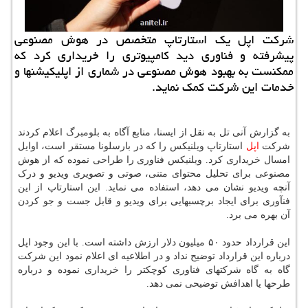
شركت اپل یك استارتاپ متخصص در هوش مصنوعی
پیشرفته و فناوری دید كامپیوتری را خریداری كرد كه
ممكنست به بهبود هوش مصنوعی در شماری از اپلیكیشنها و
خدمات این شركت كمك نماید.
به گزارش آنی تل به نقل از ایسنا، منابع آگاه به بلومبرگ اعلام کردند
شرکت
اپل
استارتاپ ویلنیکس را که در بارسلونا مستقر است، اوایل
امسال خریداری کرد. ویلنیکس فناوری را طراحی نموده که از هوش
مصنوعی برای تحلیل محتوای متنی، صوتی و تصویری ویدیو و درک
آنچه ویدیو نشان می دهد، استفاده می نماید. این استارتاپ از این
فنآوری برای ایجاد برچسبهایی برای ویدیو و قابل جست و جو کردن
آن بهره می برد.
این قرارداد حدود ۵۰ میلیون دلار ارزش داشته است. با این وجود اپل
درباره این قرارداد توضیح نداد و در اطلاعیه ای اعلام نمود این شرکت
گاه به گاه شرکتهای فناوری کوچکتر را خریداری نموده و درباره
طرحها یا اهدافش توضیحی نمی دهد.