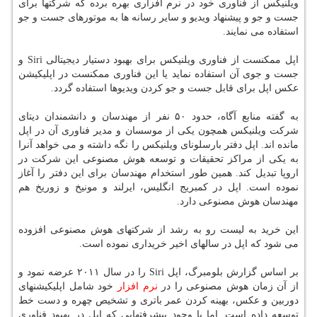
ویلنیکس از فناوری خود در نرم افزاری بهره برده که شرکتها برای
جست و جو و پیشنهاد ویدیو و سایر رسانه ها به موتورهای جست و جو
استفاده می نمایند.
اپل ممکنست از فناوری ویلنیکس برای بهبود دستیار دیجیتالی Siri و
جست و جوی آن استفاده نماید یا این فناوری ممکنست در اپلیکیشن
عکس اپل برای قابل جست و جو کردن ویدیوها استفاده گردد.
به گفته منابع آگاه، حدود ۵۰ نفر از مهندسان و دانشمندان دیتای
شرکت ویلنیکس همچون یکی از موسسان و مدیر فناوری آن در اپل
مانده اند. اپل دفتر بارسلونای ویلنیکس را نگه داشته و می خواهد آنرا
به یکی از مراکز تحقیقات و توسعه هوش مصنوعی این شرکت در
اروپا تبدیل کند. همین طور استخدام مهندسان برای این دفتر را آغاز
نموده است. اپل در کمبریج انگلیس، ایرلند و مونیخ و زوریخ هم
مهندسان هوش مصنوعی دارد.
این خرید به لیست رو به رشد از شرکتهای هوش مصنوعی افزوده
می شود که اپل در سالهای اخیر خریداری نموده است.
بر اساس گزارش بلومبرگ، اپل Siri را در سال ۲۰۱۱ عرضه نمود و
از آن زمان هوش مصنوعی را در
نرم افزار
خود شامل اپلیکیشنهای
دوربین و عکس، بهینه کردن عمر باتری و تشخیص چهره و دست خط
توسعه داده است. اما با وجود پیشرفتهایی که اپل در بهبود فناوری