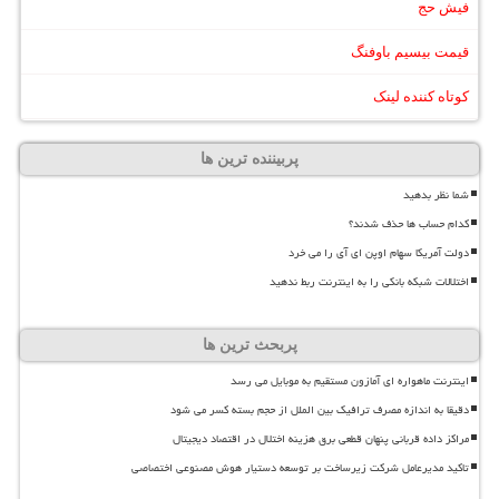
فیش حج
قیمت بیسیم باوفنگ
کوتاه کننده لینک
پربیننده ترین ها
شما نظر بدهید
کدام حساب ها حذف شدند؟
دولت آمریکا سهام اوپن ای آی را می خرد
اختلالات شبکه بانکی را به اینترنت ربط ندهید
پربحث ترین ها
اینترنت ماهواره ای آمازون مستقیم به موبایل می رسد
دقیقا به اندازه مصرف ترافیک بین الملل از حجم بسته کسر می شود
مراکز داده قربانی پنهان قطعی برق هزینه اختلال در اقتصاد دیجیتال
تاکید مدیرعامل شرکت زیرساخت بر توسعه دستیار هوش مصنوعی اختصاصی