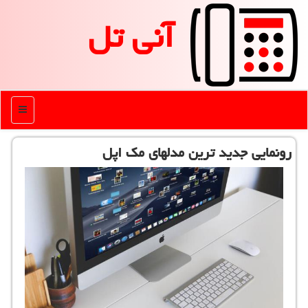
آنی تل
منو
رونمایی جدید ترین مدلهای مك اپل