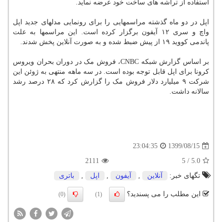
استفاده از تراشه های ساخت خود عرضه نماید.
اپل در دو ماه گذشته مراسمهایی را برای رونمایی مدلهای جدید اپل
واچ و سری ۱۲ آیفون برگزار کرده است. این مراسمها به علت
پاندمی کووید ۱۹ از پیش ضبط شده و به صورت آنلاین پخش شدند.
بر اساس گزارش شبکه CNBC، فروش مک در دوران بحران ویروس
کرونا برای اپل قابل توجه بوده است. در سه ماهه منتهی به ژوئن این
شرکت ۹ میلیارد دلار فروش مک را گزارش کرد که ۲۸ درصد رشد
سالانه داشت.
1399/08/15
23:04:35
2111
5
/
5.0
تگهای خبر:
آنلاین
,
آیفون
,
اپل
,
باتری
این مطلب را می پسندید؟
(0)
(1)