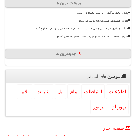
پربحث ترین ها
پایان ایجاد درآمد از بازنشر محتوا در ایکس
هوش مصنوعی علی بابا هم پولی می شود
مرگ دورکاری در ایران وقتی اینترنت ناپایدار متخصصان را وادار به کوچ کرد
آخرین وضعیت امنیت سایبری زیرساخت های راه آهن کشور
جدیدترین ها
موضوع های آنی تل
اطلاعات
ارتباطات
پیام
اپل
اینترنت
آنلاین
رپورتاژ
اپراتور
صفحه اخبار