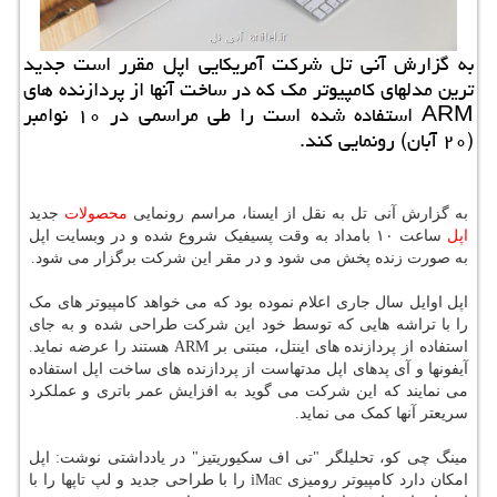
به گزارش آنی تل شركت آمریكایی اپل مقرر است جدید
ترین مدلهای كامپیوتر مك كه در ساخت آنها از پردازنده های
ARM استفاده شده است را طی مراسمی در ۱۰ نوامبر
(۲۰ آبان) رونمایی كند.
به گزارش آنی تل به نقل از ایسنا، مراسم رونمایی
محصولات
جدید
اپل
ساعت ۱۰ بامداد به وقت پسیفیک شروع شده و در وبسایت اپل
به صورت زنده پخش می شود و در مقر این شرکت برگزار می شود.
اپل اوایل سال جاری اعلام نموده بود که می خواهد کامپیوتر های مک
را با تراشه هایی که توسط خود این شرکت طراحی شده و به جای
استفاده از پردازنده های اینتل، مبتنی بر ARM هستند را عرضه نماید.
آیفونها و آی پدهای اپل مدتهاست از پردازنده های ساخت اپل استفاده
می نمایند که این شرکت می گوید به افزایش عمر باتری و عملکرد
سریعتر آنها کمک می نماید.
مینگ چی کو، تحلیلگر "تی اف سکیوریتیز" در یادداشتی نوشت: اپل
امکان دارد کامپیوتر رومیزی iMac را با طراحی جدید و لپ تاپها را با