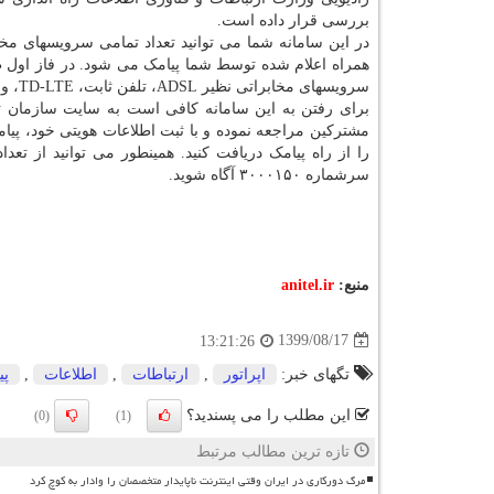
بررسی قرار داده است.
در این سامانه شما می توانید تعداد تمامی سرویسهای مخا
همراه اعلام شده توسط شما پیامک می شود. در فاز اول طر
سرویسهای مخابراتی نظیر ADSL، تلفن ثابت، TD-LTE، وایمکس و... اعلام می شود.
مشترکین مراجعه نموده و با ثبت اطلاعات هویتی خود، پی
را از راه پیامک دریافت کنید. همینطور می توانید از ت
سرشماره ۳۰۰۰۱۵۰ آگاه شوید.
منبع:
anitel.ir
1399/08/17
13:21:26
تگهای خبر:
اپراتور
,
ارتباطات
,
اطلاعات
,
پی
این مطلب را می پسندید؟
(0)
(1)
تازه ترین مطالب مرتبط
مرگ دورکاری در ایران وقتی اینترنت ناپایدار متخصصان را وادار به کوچ کرد