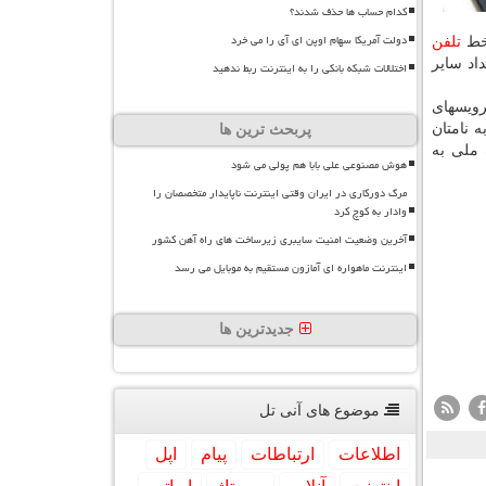
کدام حساب ها حذف شدند؟
دولت آمریکا سهام اوپن ای آی را می خرد
 خط
تلفن
اد سایر
اختلالات شبکه بانکی را به اینترنت ربط ندهید
نی www.cra.ir و بخش استعلام سرویسهای
 نامتان
پربحث ترین ها
 ملی به
هوش مصنوعی علی بابا هم پولی می شود
مرگ دورکاری در ایران وقتی اینترنت ناپایدار متخصصان را
وادار به کوچ کرد
آخرین وضعیت امنیت سایبری زیرساخت های راه آهن کشور
اینترنت ماهواره ای آمازون مستقیم به موبایل می رسد
جدیدترین ها
موضوع های آنی تل
اطلاعات
ارتباطات
پیام
اپل