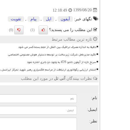
1399/08/20
12:18:49
تگهای خبر:
آیفون
,
اپل
,
پیام
,
تقویت
این مطلب را می پسندید؟
(0)
(1)
تازه ترین مطالب مرتبط
دقیقا به اندازه مصرف ترافیک بین الملل از حجم بسته کسر می شود
تاکید مدیرعامل شرکت زیرساخت بر توسعه دستیار هوش مصنوعی اختصاصی
سرنخ تازه از آیفون تاشو iOS به وجود دو باتری اشاره نمود
انتشار ارزیابی رگولاتوری ارتباطات از مراسم خاکسپاری رهبر شهید تمرکز ایرانسل 
نظرات بینندگان
آنی تل
در مورد این مطلب
ن
نام:
ایمیل:
نظر: