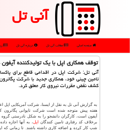
آنی تل
صفحه اصلی
مطالب آنی تل
درباره آنی تل
رپو
توقف همكاری اپل با یك تولیدكننده آیفون
آنی تل: شركت اپل در اقدامی قاطع برای پاكساز
تامین چینی خود، همكاری جدید با شركت پگاترون 
كشف نقض مقررات نیروی كار معلق كرد.
به گزارش آنی تل به نقل از ایسنا، شرکت آمریکایی اپل اعل
هفته پیش متوجه شده است شرکت تایوانی پگاترون که 
آیفون است، کارگران دانشجو را به شکل نادرستی گروه ب
برخلاف کد رفتاری تامین کنندگان
اپل
، به آنها اجازه داده
شب کار کرده و اضافه کاری داشته باشند. تا زمانی که این