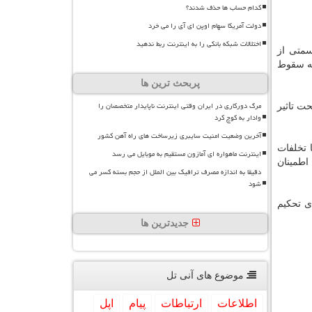
کدام حساب ها حذف شدند؟
دولت آمریکا سهام اوپن ای آی را می خرد
اختلالات شبکه بانکی را به اینترنت ربط ندهید
سمتی از
گاترون به دنبال اعلام این خبر ۲.۱ درصد در تایپه سقوط
پربحث ترین ها
مرگ دورکاری در ایران وقتی اینترنت ناپایدار متخصصان را
ت تاثیر
وادار به کوچ کرد
آخرین وضعیت امنیت سایبری زیرساخت های راه آهن کشور
 تخلفات
اینترنت ماهواره ای آمازون مستقیم به موبایل می رسد
اطمینان
دقیقا به اندازه مصرف ترافیک بین الملل از حجم بسته کسر می
شود
ی تحکیم
جدیدترین ها
موضوع های آنی تل
اطلاعات
ارتباطات
پیام
اپل