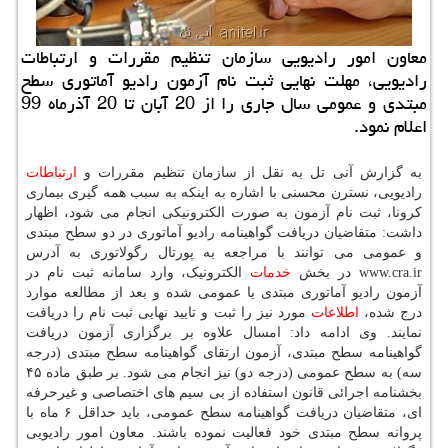
معاون امور رادیویی سازمان تنظیم مقررات و ارتباطات
رادیویی، مهلت نهایی ثبت نام آزمون رادیو آماتوری سطح
مبتدی و عمومی سال جاری را از 20 آبان تا 20 آذرماه 99
اعلام نمود.
به گزارش آنی تل به نقل از سازمان تنظیم مقررات و
ارتباطات
رادیویی، نسترن محسنی با اشاره به اینکه به سبب همه گیری بیماری
کرونا، ثبت نام آزمون به صورت الکترونیکی انجام می شود، اظهار
داشت: متقاضیان دریافت گواهینامه رادیو آماتوری در دو سطح مبتدی
و عمومی می توانند با مراجعه به پورتال رگولاتوری به آدرس
www.cra.ir در بخش
خدمات
الکترونیک، وارد سامانه ثبت نام در
آزمون رادیو آماتوری مبتدی یا عمومی شده و بعد از مطالعه موارد
درج شده،
اطلاعات
مورد نیز را ثبت و تایید نهایی ثبت نام را دریافت
نمایند. وی ادامه داد: امسال علاوه بر برگزاری آزمون دریافت
گواهینامه سطح مبتدی، آزمون ارتقای گواهینامه سطح مبتدی (درجه
سه) به سطح عمومی (درجه دو) نیز انجام می شود. بر طبق ماده ۴۵
بخشنامه اجرائی قانون استفاده از بی سیم های اختصاصی و غیرحرفه
ای، متقاضیان دریافت گواهینامه سطح عمومی، باید حداقل ۶ ماه با
پروانه سطح مبتدی خود فعالیت نموده باشند. معاون امور رادیویی