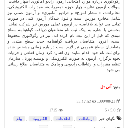
رگولاتوری درباره موارد امتحانی آزمون رادیو آماتوری اظهار داشت:
سوالات آزمون نظریه چهار حوزه «مقررات»، «مدارات الکترونیکی-
مخابرات»، « نتشار امواج» و «رادیو آماتوری» و آزمون عملی نیز
شامل مخابره مورس است و قبول شدگان آزمون کتبی در صورت
تمایل می توانند بلافاصله در آزمون عملی مورس نیز شرکت نمایند.
محسنی با اشاره به اینکه ثبت نام متقاضیان دریافت گواهینامه سطح
مبتدی که قبل از این ثبت نام کرده اند، نیز در رگولاتوری محفوظ
است، افزود: متقاضیان دریافت گواهینامه جدید سطح مبتدی و
متقاضیان سطح عمومی نیز لازم است در بازه زمانی مشخص شده
برای ثبت نام خود اقدام نمایند. وی اشاره کرد: زمان قطعی و جزئیات
نحوه برگزاری آزمون به صورت الکترونیکی و بوسیله پورتال سازمان
تنظیم مقررات و ارتباطات رادیویی و پیامک به متقاضیان اطلاع رسانی
می شود.
منبع:
آنی تل
1399/08/21
22:17:52
1715
5
/
5.0
تگهای خبر:
ارتباطات
,
اطلاعات
,
الكترونیك
,
پیام