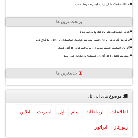
اختلالات شبکه بانکی را به اینترنت ربط ندهید
پربحث ترین ها
هوش مصنوعی علی بابا هم پولی می شود
مرگ دورکاری در ایران وقتی اینترنت ناپایدار متخصصان را وادار به کوچ کرد
آخرین وضعیت امنیت سایبری زیرساخت های راه آهن کشور
اینترنت ماهواره ای آمازون مستقیم به موبایل می رسد
جدیدترین ها
موضوع های آنی تل
اطلاعات
ارتباطات
پیام
اپل
اینترنت
آنلاین
رپورتاژ
اپراتور