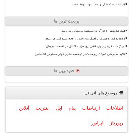
اختلالات شبکه بانکی را به اینترنت ربط ندهید
پربحث ترین ها
اینترنت ماهواره ای آمازون مستقیم به موبایل می رسد
دقیقا به اندازه مصرف ترافیک بین الملل از حجم بسته کسر می شود
مراکز داده قربانی پنهان قطعی برق هزینه اختلال در اقتصاد دیجیتال
تاکید مدیرعامل شرکت زیرساخت بر توسعه دستیار هوش مصنوعی اختصاصی
جدیدترین ها
موضوع های آنی تل
اطلاعات
ارتباطات
پیام
اپل
اینترنت
آنلاین
رپورتاژ
اپراتور