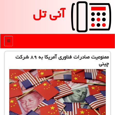
آنی تل
منو
ممنوعیت صادرات فناوری آمریكا به ۸۹ شركت
چینی