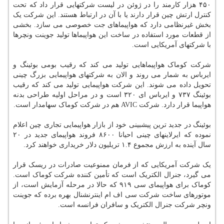
۴۵۰ هزار کارمند را در ژوئن در لیست شرکتهایی قرار داد که تحت
کنترل ارتش چین قرار دارند یا با آن در ارتباط هستند. این شرکت یک
بخش غیرنظامی دارد که هواپیماهای جت خصوصی می سازد. بخشی
از قطعات مورد استفاده در ساخت این هواپیماها تولید جوینت ونچرها
با شرکتهای آمریکایی است.
شرکت کوماک هواپیماهایی تولید می کند که رقیب بومی بوئینگ و
ایرباس به شمار می روند و الان به شرکتهای هواپیمایی بزرگ چینی
تحویل داده می شوند. این شرکت هواپیمایی تولید می کند که رقیب
بوئینگ ۷۳۷ و ایرباس ای ۳۲۰ است و در مراحل اولیه طراحی بدنه
هواپیما قرار دارد. شرکت AVIC هم در شرکت کوماک سهامدار است.
بوئینگ در جدید ترین پیشبینی خود از بازار هواپیمایی تجاری چین اعلام
نموده که ایرلاینهای چینی احیانا ۸۶۰۰ فروند هواپیمای جدید در ۲۰
سال آینده به ارزش مجموع ۱.۴ تریلیون دلار خریداری خواهند کرد.
یک شرکت آمریکایی که از فرمان ممنوعیت صادرات در ریسک قرار
می گیرد، جنرال الکتریک است که تأمین کننده شرکت کوماک است.
کوماک برای هواپیمای سی ۹۱۹ که حالا در مرحله آزمایش است، از
موتورهای ساخت شرکت سی اف ام اینترنشنال بهره برده که جوینت
ونچر شرکت جنرال الکتریک و سافران فرانسه است.