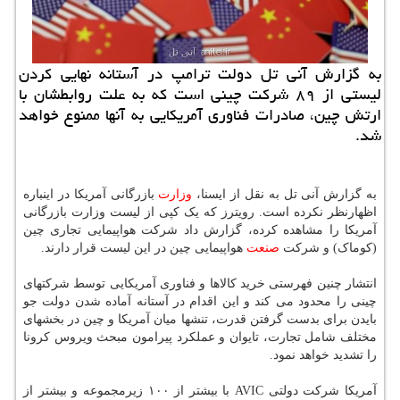
به گزارش آنی تل دولت ترامپ در آستانه نهایی كردن
لیستی از ۸۹ شركت چینی است كه به علت روابطشان با
ارتش چین، صادرات فناوری آمریكایی به آنها ممنوع خواهد
شد.
به گزارش آنی تل به نقل از ایسنا،
وزارت
بازرگانی آمریکا در اینباره
اظهارنظر نکرده است. رویترز که یک کپی از لیست وزارت بازرگانی
آمریکا را مشاهده کرده، گزارش داد شرکت هواپیمایی تجاری چین
(کوماک) و شرکت
صنعت
هواپیمایی چین در این لیست قرار دارند.
انتشار چنین فهرستی خرید کالاها و فناوری آمریکایی توسط شرکتهای
چینی را محدود می کند و این اقدام در آستانه آماده شدن دولت جو
بایدن برای بدست گرفتن قدرت، تنشها میان آمریکا و چین در بخشهای
مختلف شامل تجارت، تایوان و عملکرد پیرامون مبحث ویروس کرونا
را تشدید خواهد نمود.
آمریکا شرکت دولتی AVIC با بیشتر از ۱۰۰ زیرمجموعه و بیشتر از