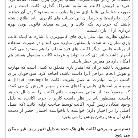
خرید و فروش اکانت به مثابه اشتراک گذاری اکانت است و در
صورت شناسایی، غالبا بازی سازها مبادرت به مسدود کردن آن خواهند
کرد. خانواده ها و خریداران این حساب های کاربری، باید اطلاع داشته
باشند که خریداری یک اکانت و رمز به معنای قانونی بودن بهره
برداری از آن بازی نیست.
معاون نظارت بنیاد ملی بازی های کامپیوتری با اشاره به اینکه غالب
بازی سازان، به شدت با متقلبین مبارزه می کنند و در صورت استفاده
از برنامه جانبی، دیگر اکانت های فرد متقلب را هم مسدود می کنند،
اظهار داشت: افرادی که به تولید و عرضه اکانت مشغول هستند هم
امکان دارد در معرض خطر باشند.
منصوری با تکیه بر آن که امتیاز بازی متعلق به کسی است که مهارت
و هوش انجام مراحل آنرا داشته باشد، اضافه کرد: سودجویان برای
کسب درآمد مبادرت به عمل تقویت اکانت ها (cheat boosting) به
وسیله برنامه های جانبی و کدهای تقلب و سپس فروش آن می کنند،
که معمولا بعد از مدتی مسدودیت دائم اکانت را به دنبال خواهد
داشت. همینطور باید در نظر داشت کاربر با خرید اکانت، به دلیل
وجود امکان بازپس گیری اکانت توسط صاحب اولیه اکانت (که ایمیل
اصلی را در اختیار دارد) خواسته یا ناخواسته احتمال خطر از دست
دادن آن و هدر رفتن پولش را می پذیرد.
دسترسی به برخی اکانت های هک شده به دلیل تغییر رمز، غیر ممکن
می شود