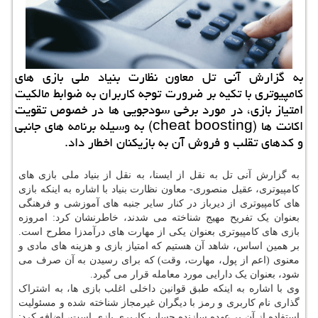
به گزارش آنی تل معاون نظارت بنیاد ملی بازی های
كامپیوتری با تكیه بر ضرورت توجه كاربران به ضوابط مالكیت
امتیاز بازی، در مورد برخی سودجویی ها در خصوص تقویت
اكانت ها (cheat boosting) به وسیله برنامه های جانبی
و كدهای تقلب و فروش آن به بازیكنان اخطار داد.
به گزارش آنی تل به نقل از ایسنا، به نقل از بنیاد ملی بازی های
کامپیوتری، عقیل منصوری- معاون نظارت بنیاد با اشاره به اینکه بازی
های کامپیوتری از دیرباز در کنار سایر جنبه های آموزشی و فرهنگی
بعنوان یک تفریح مهیج شناخته می شدند، خاطرنشان کرد: امروزه
بازی های کامپیوتری بعنوان یکی از مهارت های درآمدزا مطرح است.
بر همین اساس، شاهد آن هستیم که امتیاز بازی و هزینه های مادی و
معنوی (اعم از پول، مهارت، وقت) که برای رسیدن به آن صرف می
شود، بعنوان یک دارایی مورد معامله قرار می گیرد.
وی با اشاره به اینکه طبق قوانین داخلی اغلب بازی ها، به اشتراک
گذاری نام کاربری و رمز با دیگران غیرمجاز شناخته شده و مسئولیت
استفاده از آن بر عهده سازنده حساب کاربری بازی است، اضافه کرد: