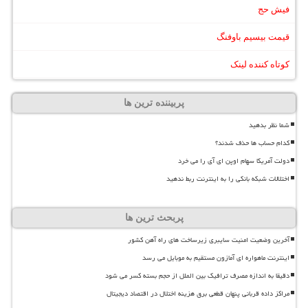
فیش حج
قیمت بیسیم باوفنگ
کوتاه کننده لینک
پربیننده ترین ها
شما نظر بدهید
کدام حساب ها حذف شدند؟
دولت آمریکا سهام اوپن ای آی را می خرد
اختلالات شبکه بانکی را به اینترنت ربط ندهید
پربحث ترین ها
آخرین وضعیت امنیت سایبری زیرساخت های راه آهن کشور
اینترنت ماهواره ای آمازون مستقیم به موبایل می رسد
دقیقا به اندازه مصرف ترافیک بین الملل از حجم بسته کسر می شود
مراکز داده قربانی پنهان قطعی برق هزینه اختلال در اقتصاد دیجیتال