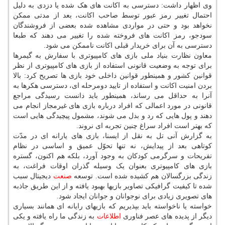
وی اظهار داشت: دسترسی به اکانت های هک شده یا دزدی به دلیل
احتمال تغییر رمز عبور توسط صاحب اکانت، بعد از مدتی ممکن
نخواهد بود و حتی در مواردی مشاهده شده بعضی از فروشندگان
سودجو، رمز اکانت های فروخته شده را تغییر می دهند که طبعا
دسترسی به آن برای خریدار قبلی اکانت ناممکن می شود.
معاون نظارت بنیاد ملی بازی های کامپیوتری با سفارش به گیمرها
برای توجه به وضعیت قانونی استفاده از بازی های کامپیوتری از نظر
قوانین کشور و همینطور قوانین داخلی خود بازی ها تصریح کرد: بالا
بردن امنیت اکانت و استفاده از تایید دومرحله ای، دسترسی هکرها به
آنرا به حداقل می رساند، همینطور باید دانست رسیدگی مراجع
قانونی در مورد اعمالی که افراد درباره بازی های غیرمجاز انجام می
دهند و پول هایی که رد و بدل می شوند، مشمول پیچیدگی هایی است
که بهتر است افراد سراغ چنین تجربه ای نروند.
به گزارش آنی تل به نقل از ایسنا، بازی های یارانه ای در مدّت
کوتاهی بعد از پیدایش، نه تنها تحوّل عمیق و اساسی در نظام
تفریحات و سرگرمی کودکان به وجود آورد، بلکه هم اکنون، گستره
بازی های کامپیوتری بعنوان یک وسیله گذران اوقات فراغت، به
زندگی بزرگسالان هم کشیده شده است. توسعه
صنعت
دیجیتال سبب
شده تا کیفیت گرافیکی تصاویر بازیها بهبود یافته و از این طریق جاذبه
های تصویری زیادی برای نوجوانان و جوانان ایجاد شود.
خواسته یا ناخواسته باید بپذیریم که بازی­های رایانه­ ای همانند بسیاری
دیگر از پدیده های عصر فناوری
اطلاعات
به زندگی ما راه یافته و یکی