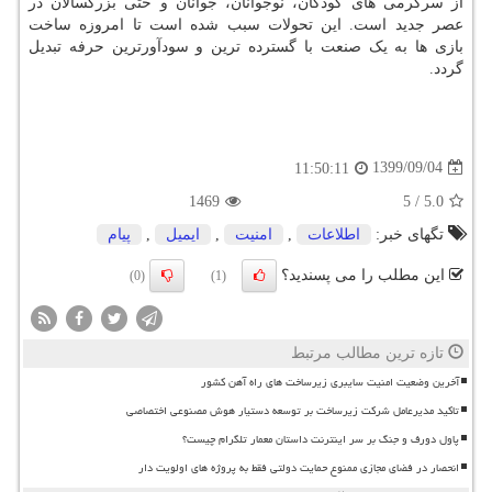
از سرگرمی های کودکان، نوجوانان، جوانان و حتی بزرگسالان در
عصر جدید است. این تحولات سبب شده است تا امروزه ساخت
بازی­ ها به یک صنعت با گسترده ترین و سودآورترین حرفه تبدیل
گردد.
1399/09/04
11:50:11
1469
5
/
5.0
تگهای خبر:
اطلاعات
,
امنیت
,
ایمیل
,
پیام
این مطلب را می پسندید؟
(0)
(1)
تازه ترین مطالب مرتبط
آخرین وضعیت امنیت سایبری زیرساخت های راه آهن کشور
تاکید مدیرعامل شرکت زیرساخت بر توسعه دستیار هوش مصنوعی اختصاصی
پاول دورف و جنگ بر سر اینترنت داستان معمار تلگرام چیست؟
انحصار در فضای مجازی ممنوع حمایت دولتی فقط به پروژه های اولویت دار