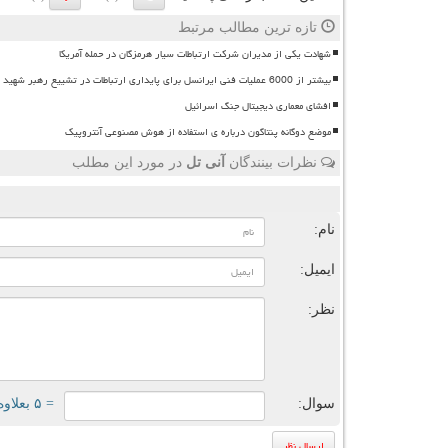
تازه ترین مطالب مرتبط
شهادت یکی از مدیران شرکت ارتباطات سیار هرمزگان در حمله آمریکا
بیشتر از 6000 عملیات فنی ایرانسل برای پایداری ارتباطات در تشییع رهبر شهید
افشای معماری دیجیتال جنگ اسرائیل
موضع دوگانه پنتاگون درباره ی استفاده از هوش مصنوعی آنتروپیک
نظرات بینندگان
آنی تل
در مورد این مطلب
ن
نام:
ایمیل:
نظر:
سوال:
= ۵ بعلاوه ۲