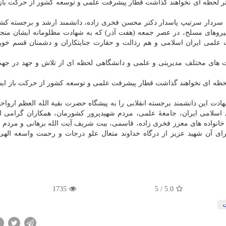
شتر لحظه ای نخواهند گذاشت قطار پیشرفت علمی و توسعه کشور از حرکت باز 
ان سردار سرتیپ پاسدار دکتر محسن فخری زاده، دانشمند ارشد و برجسته کش
نیروهای مسلح، در عصر جمعه (هفت آذر) که به شهادت مظلومانه ایشان منجر
 علمی ایران اسلامی و هم رذالت و حقارت جنایتکاران و دشمنان قسم خو
 های مختلف مدیریتی و علمی و دانشگاهی لحظه ای از تلاش و جهد در جهت
لحظه ای نخواهند گذاشت قطار پیشرفت علمی و توسعه کشور از حرکت باز ایست
ت این دانشمند برجسته انقلابی را به پیشگاه حضرت بقیة الله العظم ارواحنا 
لامی ایران، جامعهٔ علمی، مردم شهیدپرور کشورمان، همکاران گرامی ا
 خانواده های معزز فخری زاده، قاسمی، بیت شریف آیت الله برهانی و مردم
ای آن شهید عزیز از درگاه خداوند متعال علو درجات و رحمت واسعه الهی
1735
5
/
5.0