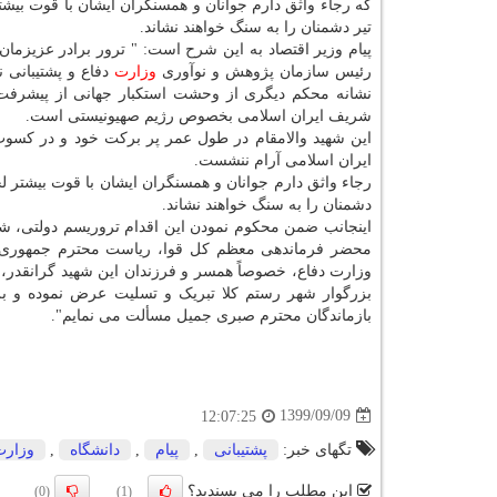
که رجاء واثق دارم جوانان و همسنگران ایشان با قوت بی
تیر دشمنان را به سنگ خواهند نشاند.
پیام وزیر اقتصاد به این شرح است: " ترور برادر عزیزم
رئیس سازمان پژوهش و نوآوری
وزارت
دفاع و پشتیبانی 
نشانه محکم دیگری از وحشت استکبار جهانی از پیشرفت
شریف ایران اسلامی بخصوص رژیم صهیونیستی است.
این شهید والامقام در طول عمر پر برکت خود و در کسوت
ایران اسلامی آرام ننشست.
رجاء واثق دارم جوانان و همسنگران ایشان با قوت بیشتر 
دشمنان را به سنگ خواهند نشاند.
اینجانب ضمن محکوم نمودن این اقدام تروریسم دولتی، شهاد
محضر فرماندهی معظم کل قوا، ریاست محترم جمهوری اس
وزارت دفاع، خصوصاً همسر و فرزندان این شهید گرانقدر،
بزرگوار شهر رستم کلا تبریک و تسلیت عرض نموده و بر
بازماندگان محترم صبری جمیل مسألت می نمایم".
1399/09/09
12:07:25
تگهای خبر:
پشتیبانی
,
پیام
,
دانشگاه
,
وزارت
این مطلب را می پسندید؟
(0)
(1)