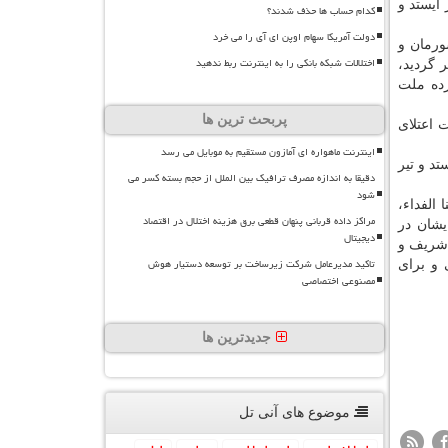
ایستد و
کدام حساب ها حذف شدند؟
دولت آمریکا سهام اوپن ای آی را می خرد
ورمان و
اختلالات شبکه بانکی را به اینترنت ربط ندهید
 گردید،
رده ملت
پربحث ترین ها
 اعتلای
اینترنت ماهواره ای آمازون مستقیم به موبایل می رسد
د و تیر
دقیقا به اندازه مصرف ترافیک بین الملل از حجم بسته کسر می
شود
الفداء،
مراکز داده قربانی پنهان قطعی برق هزینه اختلال در اقتصاد
یشان در
دیجیتال
 شریف و
تاکید مدیرعامل شرکت زیرساخت بر توسعه دستیار هوش
 و برای
مصنوعی اختصاصی
جدیدترین ها
موضوع های آنی تل