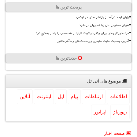
پربحث ترین ها
پایان ایجاد درآمد از بازنشر محتوا در ایکس
هوش مصنوعی علی بابا هم پولی می شود
مرگ دورکاری در ایران وقتی اینترنت ناپایدار متخصصان را وادار به کوچ کرد
آخرین وضعیت امنیت سایبری زیرساخت های راه آهن کشور
جدیدترین ها
موضوع های آنی تل
اطلاعات
ارتباطات
پیام
اپل
اینترنت
آنلاین
رپورتاژ
اپراتور
صفحه اخبار