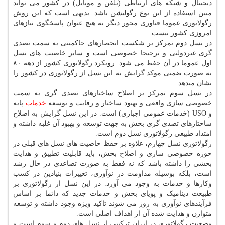
دیجیتال و شبکه های ارتباطی (تلفن و موبایل) در کشور می تواند
مبین استفاده از این نوع رگولیشن باشد. بدیهی است که این روش
رگولاتوری عموما فناوری محور دیگر به هیچ عنوان پاسخگوی نیازهای
امروزی کشور نیست.
در نسل دوم تمرکز بر شکست انحصارهای حاکمیتی به سمت تصدی
گری غیردولتی و ترجیحا خصوصی است و سایر خاصیت های نسل
اول عموما در آن حفظ می شود. رویکرد رگولاتوری کشور از دهه ۸۰
به صورت ضمنی موکد گرایش به این نسل از رگولاتوری در کشور را
نشان میدهد.
در نسل سوم تمرکز بر اصلاح ساختارهای تصدی گری به سمت
خصوصی سازی واقعی و بهبود ساختار و رقابت و توسعه
خدمات
پایه
و USO (خدمات عمومی اجباری) است. در این نسل گرایش به اصلاح
ساختارهای تصدی گری بخش به جهت توسعه و بهبود آن غلبه داشته و
امتداد طبیعی رگولاتوری نسل دوم است.
رگولاتوری نسل چهارم، علاوه بر حفظ خاصیت های نسل های قبلی در
حوزه خصوصی سازی و اصلاح بخش، باید قابلیت تطبیق و هدایت
بخشی را داشته باشد که نه فقط به صورت تصاعدی در حال رشد
است، بلکه بوسیله مداومت در نوآوری، تغییرات بنیادین در کسب
وکارها و خدمات به وجود می آورد. در این نسل از رگولاتوری بر
طبیعت دینامیک و پویای بخش و خدمات جدید که دائما بر اساس
فرآیندهای نوآوری به روز می شوند تاکید ویژه وجود داشته و توسعه
متوازن و هدایت شده آن از اهداف اصلی است.
وضعیت رگولاتوری در ایران ترکیبی از نسل های دوم و سوم است و