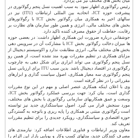
میان بخش های مختلف نیز می پردازد.
رئیس رگولاتوری اظهار نمود: به سبب اهمیت نسل پنجم رگولاتوری در
پیشرفت حوزه ICT، اتحادیه بین المللی ارتباطات (ITU) نیز در
سالهای اخیر به همکاری میان رگولاتور بخش ICT با رگولاتورهای
بخش های مختلف مالی، انرژی و همین طور سازمان های نظارت بر
رقابت، حفاظت از حقوق مصرف کننده تاکید دارد.
جوشقانی درباره ضرورت این همکاری اظهار داشت: در بعضی حوزه
ها میزان دخالت رگولاتور بخش ICT با مشارکت آن در سرویس دهی
بخش های مختلف مالی، انرژی مطابقت ندارد و اکوسیستم دیجیتال از
مزایای همکاری در تنظیم مقررات بهره مند نشده است، از همین رو
نسل پنجم رگولاتوری می تواند ابزاری برای شکل دهی به چارچوب
رگولاتوری در اقتصاد دیجیتال باشد. بدین سبب ITU برای ارزیابی نسل
پنجم رگولاتوری سه معیار همکاری، اصول سیاست گذاری و ابزارهای
مقرراتی را در نظر گرفته است.
وی با اعلان اینکه همکاری عنصر اصلی و مهم در این نوع مقررات
گذاری است، بیان کرد: جهت بررسی عملکرد رگولاتور بخش ICT،
وسعت و عمق همکاریهای سازمانی رگولاتوری با بخش های مختلف،
مورد سنجش قرار می گیرد. اصول سیاستگذاری جدید نیز توانسته
است رگولاتوری مبتنی بر همکاری را پایه ریزی و باتوجه به گستردگی
حوزه اقتصادی و سیاستگذاری، رویکرد جدیدی را برای تنظیم مقررات
تعریف کند.
معاون وزیر ارتباطات و فناوری اطلاعات اضافه کرد: نیازمندی های
مصرف کنندگان جدید، مدلهای کسب وکار و پویایی بازار این الزام را