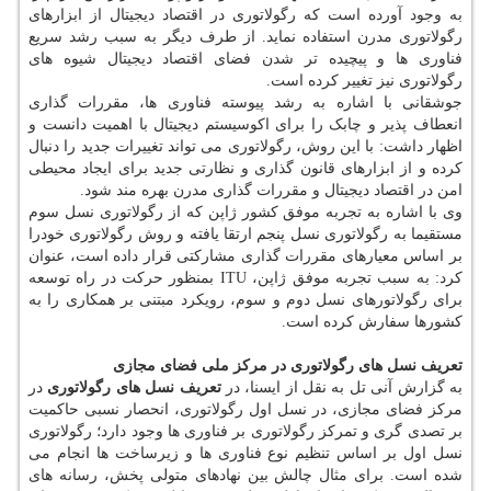
به وجود آورده است که رگولاتوری در اقتصاد دیجیتال از ابزارهای
رگولاتوری مدرن استفاده نماید. از طرف دیگر به سبب رشد سریع
فناوری ها و پیچیده تر شدن فضای اقتصاد دیجیتال شیوه های
رگولاتوری نیز تغییر کرده است.
جوشقانی با اشاره به رشد پیوسته فناوری ها، مقررات گذاری
انعطاف پذیر و چابک را برای اکوسیستم دیجیتال با اهمیت دانست و
اظهار داشت: با این روش، رگولاتوری می تواند تغییرات جدید را دنبال
کرده و از ابزارهای قانون گذاری و نظارتی جدید برای ایجاد محیطی
امن در اقتصاد دیجیتال و مقررات گذاری مدرن بهره مند شود.
وی با اشاره به تجربه موفق کشور ژاپن که از رگولاتوری نسل سوم
مستقیما به رگولاتوری نسل پنجم ارتقا یافته و روش رگولاتوری خودرا
بر اساس معیارهای مقررات گذاری مشارکتی قرار داده است، عنوان
کرد: به سبب تجربه موفق ژاپن، ITU بمنظور حرکت در راه توسعه
برای رگولاتورهای نسل دوم و سوم، رویکرد مبتنی بر همکاری را به
کشورها سفارش کرده است.
تعریف نسل های رگولاتوری در مرکز ملی فضای مجازی
به گزارش آنی تل به نقل از ایسنا، در
تعریف نسل های رگولاتوری
در
مرکز فضای مجازی، در نسل اول رگولاتوری، انحصار نسبی حاکمیت
بر تصدی گری و تمرکز رگولاتوری بر فناوری ها وجود دارد؛ رگولاتوری
نسل اول بر اساس تنظیم نوع فناوری ها و زیرساخت ها انجام می
شده است. برای مثال چالش بین نهادهای متولی پخش، رسانه های