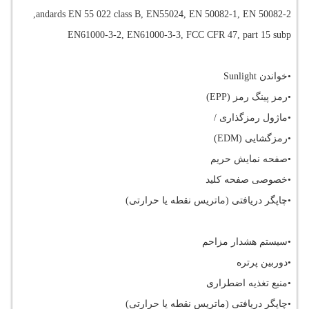
,
andards EN 55 022 class B, EN55024, EN 50082-1, EN 50082-2
EN61000-3-2, EN61000-3-3, FCC CFR 47, part 15 subp
•خواندن
Sunlight
•رمز پینگ رمز (
EPP
)
•ماژول رمزگذاری /
•رمزگشایی (
EDM
)
•صفحه نمایش حریم
•خصوصی صفحه کلید
•چاپگر دریافتی (ماتریس نقطه یا حرارتی)
•سیستم هشدار مزاحم
•دوربین پرتره
•منبع تغذیه اضطراری
•چاپگر دریافتی (ماتریس نقطه یا حرارتی)