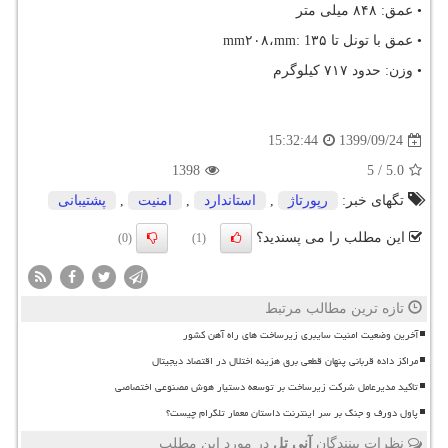
• عمق: ۸۴۸ میلی متر
• عمق با تونل تا ۳۵
mm: 1
،۲۰۸
mm
• وزن: حدود ۷۱۷ کیلوگرم
1399/09/24
15:32:44
1398
5
/
5.0
تگهای خبر:
رپورتاژ
,
استاندارد
,
امنیت
,
پشتیبانی
این مطلب را می پسندید؟
(0)
(1)
تازه ترین مطالب مرتبط
آخرین وضعیت امنیت سایبری زیرساخت های راه آهن کشور
مراکز داده قربانی پنهان قطعی برق هزینه اختلال در اقتصاد دیجیتال
تاکید مدیرعامل شرکت زیرساخت بر توسعه دستیار هوش مصنوعی اختصاصی
پاول دورف و جنگ بر سر اینترنت داستان معمار تلگرام چیست؟
نظرات بینندگان
آنی تل
در مورد این مطلب