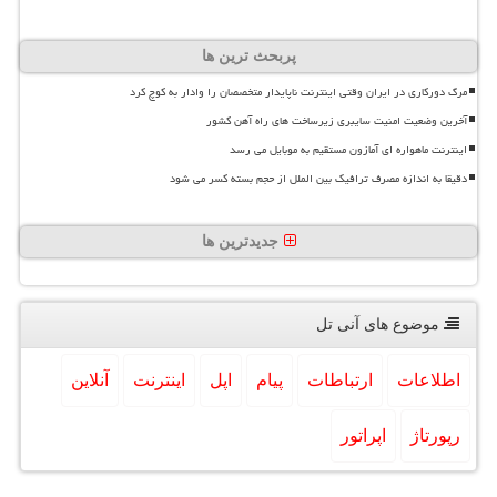
پربحث ترین ها
مرگ دورکاری در ایران وقتی اینترنت ناپایدار متخصصان را وادار به کوچ کرد
آخرین وضعیت امنیت سایبری زیرساخت های راه آهن کشور
اینترنت ماهواره ای آمازون مستقیم به موبایل می رسد
دقیقا به اندازه مصرف ترافیک بین الملل از حجم بسته کسر می شود
جدیدترین ها
موضوع های آنی تل
اطلاعات
ارتباطات
پیام
اپل
اینترنت
آنلاین
رپورتاژ
اپراتور