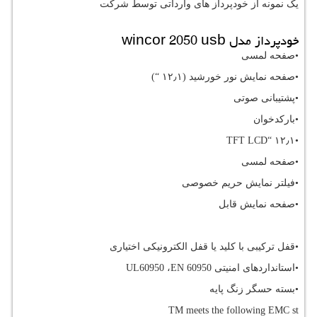
یک نمونه از خودپرداز های وارداتی توسط شرکت
خودپرداز مدل
wincor 2050 usb
•صفحه لمسی
•صفحه نمایش نور خورشید (۱۲٫۱ “)
•پشتیبانی صوتی
•بارکدخوان
TFT LCD
•۱۲٫۱ “
•صفحه لمسی
•فیلتر نمایش حریم خصوصی
•صفحه نمایش قابل
•قفل ترکیبی با کلید یا قفل الکترونیکی اختیاری
•استانداردهای امنیتی
EN 60950
،
UL60950
•بسته حسگر زنگ پایه
TM meets the following EMC st