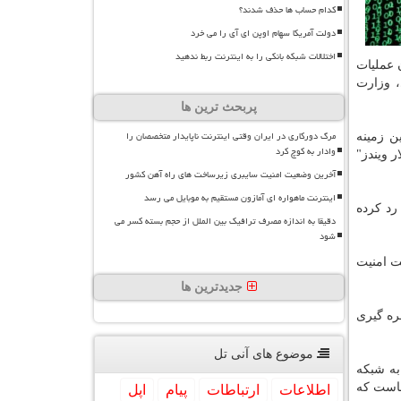
کدام حساب ها حذف شدند؟
دولت آمریکا سهام اوپن ای آی را می خرد
اختلالات شبکه بانکی را به اینترنت ربط ندهید
 عملیات
 وزارت
پربحث ترین ها
مرگ دورکاری در ایران وقتی اینترنت ناپایدار متخصصان را
ن زمینه
وادار به کوچ کرد
 ویندز"
آخرین وضعیت امنیت سایبری زیرساخت های راه آهن کشور
اینترنت ماهواره ای آمازون مستقیم به موبایل می رسد
رد کرده
دقیقا به اندازه مصرف ترافیک بین الملل از حجم بسته کسر می
شود
ت امنیت
جدیدترین ها
بهره گیری
موضوع های آنی تل
به شبکه
هاست که
اطلاعات
ارتباطات
پیام
اپل