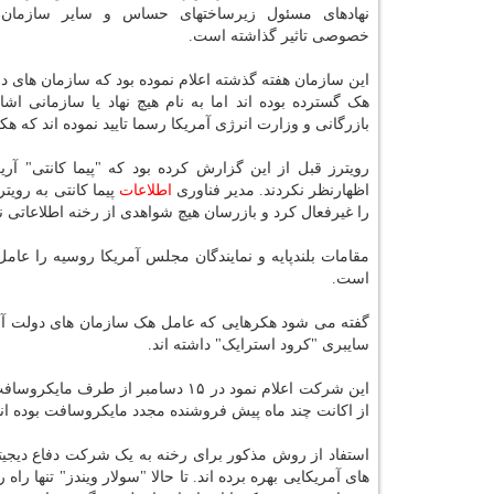
نهادهای مسئول زیرساختهای حساس و سایر سازمان
خصوصی تاثیر گذاشته است.
این سازمان هفته گذشته اعلام نموده بود که سازمان های 
هک گسترده بوده اند اما به نام هیچ نهاد یا سازمانی ا
بازرگانی و وزارت انرژی آمریکا رسما تایید نموده اند که هکر
رویترز قبل از این گزارش کرده بود که "پیما کانتی" آری
اظهارنظر نکردند. مدیر فناوری
اطلاعات
پیما کانتی به روی
را غیرفعال کرد و بازرسان هیچ شواهدی از رخنه اطلاعاتی نیا
مقامات بلندپایه و نمایندگان مجلس آمریکا روسیه را عامل
است.
گفته می شود هکرهایی که عامل هک سازمان های دولت آم
سایبری "کرود استرایک" داشته اند.
این شرکت اعلام نمود در ۱۵ دسامبر 
از اکانت چند ماه پیش فروشنده مجدد مایکروسافت بوده اند
استفاد از روش مذکور برای رخنه به یک شرکت دفاع دیجیتا
های آمریکایی بهره برده اند. تا حالا "سولار ویندز" تنها