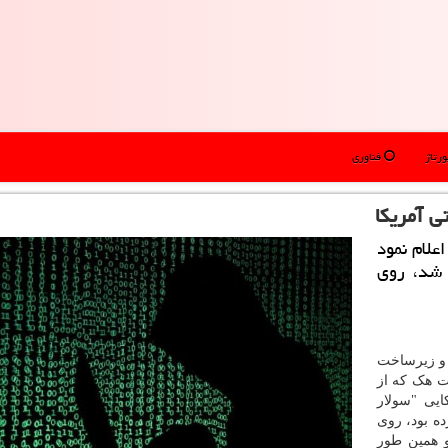
رتاژ
فناوری
ی آمریكا
علام نمود
 شد، روی
 و زیرساخت
ات هک که از
یی "سولار
ده بود، روی
و همین طور