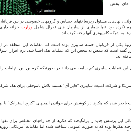
 های بخش
دولتی، نهادهای مسئول زیرساختهای حساس و گروههای خصوصی در بین قربانیان
شاره نکرده بود. تنها شماری از سازمان های فدرال شامل
وزارت
خزانه داری،
ها به شبکه کامپیوتری آنها رخنه کرده اند.
زونا یکی از قربانیان حمله سایبری بوده است اما مقامات این منطقه در ای
ترز گفته است که تیمش به محض این که عملیات هک افشا شد، نرم افزار "سولار
فته اند.
 این عملیات سایبری کم سابقه می دانند در صورتیکه کرملین این اتهامات را 
ریکا و شرکت امنیت سایبری "فایر آی" هستند تلاش ناموفقی برای هک شرک
از طرف مایکروسافت باخبر شده که هکرها در کوشش برای خواندن ایمیلهای "کرود استرایک" با 
.
لی این پرسش جدید را برانگیخته که هکرها از چه راههای مختلفی برای نفوذ 
 راه رخنه هکرها بوده که به صورت عمومی شناخته شده اما مقامات آمریکایی روز