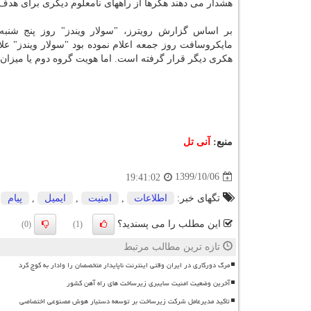
هشدار می دهند هکرها از راههای نامعلوم دیگری برای هدف گ
بر اساس گزارش رویترز، "سولار ویندز" روز پنج شنبه 
مایکروسافت روز جمعه اعلام نموده بود "سولار ویندز" عل
هکری دیگر قرار گرفته است. اما هویت گروه دوم یا میزان 
منبع:
آنی تل
1399/10/06
19:41:02
تگهای خبر:
اطلاعات
,
امنیت
,
ایمیل
,
پیام
این مطلب را می پسندید؟
(0)
(1)
تازه ترین مطالب مرتبط
مرگ دورکاری در ایران وقتی اینترنت ناپایدار متخصصان را وادار به کوچ کرد
آخرین وضعیت امنیت سایبری زیرساخت های راه آهن کشور
تاکید مدیرعامل شرکت زیرساخت بر توسعه دستیار هوش مصنوعی اختصاصی