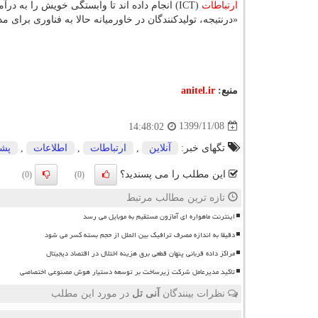
ارتباطات
(ICT) انجام داده اند تا وابستگی خویش را به درآمد نفت کاهش دهند.»
«درنتیجه، تولیدکنندگان در خاورمیانه حالا به فناوری برای
منبع:
anitel.ir
1399/11/08
14:48:02
تگهای خبر:
آنلاین
,
ارتباطات
,
اطلاعات
,
پشت
این مطلب را می پسندید؟
(0)
(0)
تازه ترین مطالب مرتبط
اینترنت ماهواره ای آمازون مستقیم به موبایل می رسد
دقیقا به اندازه مصرف ترافیک بین الملل از حجم بسته کسر می شود
مراکز داده قربانی پنهان قطعی برق هزینه اختلال در اقتصاد دیجیتال
تاکید مدیرعامل شرکت زیرساخت بر توسعه دستیار هوش مصنوعی اختصاصی
نظرات بینندگان
آنی تل
در مورد این مطلب