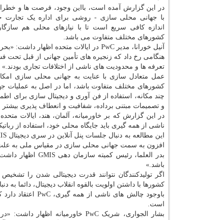
در این گزارش آمده است، بااین وجود، فرصت ها و خطرات
با جهانی محلی سازی - روشی برای اداره یک تجارت ج
اندازه کافی سریع است تا با نیازهای محلی هم سازگار
کشورهای مختلف متفاوت می باشد.
هنگامی رخ داد که زنجیره های تأمین جهانی از قبل تحت ف
تعرفه ها و محدودیت های ناشی از اختلافات تجاری بودند.»
عمل متعادل سازی با عنایت به جهانی محلی سازی امکان
کشورهای مختلف متفاوت باشد، اما در اصل به عملیات جه
چند مکانه، استفاده از فن آوری و دیجیتال سازی برای اطمی
و تصمیمات مبتنی برداده، شفافیت و انعطاف پذیری بیشتر 
در این گزارش که بر خاورمیانه، آلمان، هند، ایالات مت
ناشی از همه گیری باید جایگاه محلی خود، استفاده از رباتیک د
افزون به سمت جهانی محلی سازی در مقیاس ملی به علت هم
بدر العلما، رئیس 
باشد.»
اگر تولیدکنندگان نتوانند قدرت دیجیتالی شدن را تشخیص 
کشورها با داشتن اولویت بالقوه انقلاب دیجیتال، دائما به دنب
باوجود چالش های ن
است.
بشار الجواری، شریک PwC خاورمیانه اظهار داشت: «در سالهای اخیر کشورهای خاورمیانه سرمایه گذاری گسترده ای در فناوری