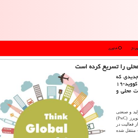
رتاژ
فناوری
دیدی که
روز گذشته انتشار یافت، بیماری همه گیر کووید-۱۹
ات محلی و
ید و صنعتی
پرایس واتر هاوس کوپرز (PwC)
 فعالیت در
 منتقل شده