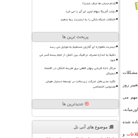
کدام حساب ها حذف شدند؟
دولت آمریکا سهام اوپن ای آی را می خرد
اختلالات شبکه بانکی را به اینترنت ربط ندهید
پربحث ترین ها
اینترنت ماهواره ای آمازون مستقیم به موبایل می رسد
دقیقا به اندازه مصرف ترافیک بین الملل از حجم بسته کسر می
شود
مراکز داده قربانی پنهان قطعی برق هزینه اختلال در اقتصاد
 مشکلات
دیجیتال
تاکید مدیرعامل شرکت زیرساخت بر توسعه دستیار هوش
بحث تغییر روز
مصنوعی اختصاصی
انی مهم می
جدیدترین ها
رمیانه،
 آماده شده
موضوع های آنی تل
لاعات
و