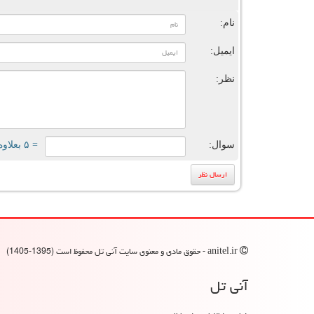
ن
نام:
ایمیل:
نظر:
سوال:
= ۵ بعلاوه ۲
anitel.ir - حقوق مادی و معنوی سایت آنی تل محفوظ است (1395-1405)
آنی تل