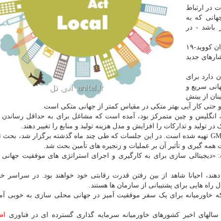
 در ارتباط
هانی که به
 باشد - در
آنیل خورانا، مدیر PwC در ایالات متحده اظهار داشت: «بحران کووید-۱۹
شارهای جدید
 دارد برای
انی سریع و
نان از بینش
و حتی کار آیی بهتر متکی در مقیاس کمتر از جهانی متکی است.
حده، انگلیس و چین متمرکز بود، آمده است که مشاغل برای به حداقل رساندن
ر تولید و تدارکات را افزایش و مدل هزینه تولید و منابع را تغییر دهند.
این مطالعه به دنبال جلسات پنل آنلاین در سری دیجیتال GMIS تهیه شده است. در این جلسات که طی چند ماه گذشته برگزار شد، 
ه گیری و تأثیر آن بر عملیات و زنجیره های تأمین بحث شد.
کمیته سازمان دهی GMIS اظهار داشت: «دیجیتالی سازی برای به کارگیری و اجرای استراتژی های موفقیت جه
دهند، احیانا شاهد از بین رفتن قدرت رقابتی خود خواهند بود. در سراسر خاو
ال راه هایی برای پشتیبانی از سازمان ها هستند.
اشی از همه گیری، PwC اعتقاد دارد که خاورمیانه برای یک سفر موفقیت آمیز در جهانی محلی سازی به خوبی
اط