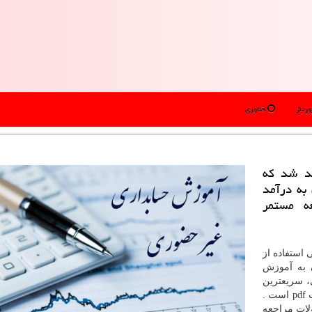
رتاژ
فناوری
د شد كه
به درآمد
ه مستمر
 استفاده از
 به آموزش
، سریعترین
pdf
است .
ات مراجعه