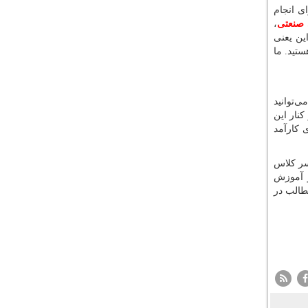
ی انجام
 صنعتی
،
ین یعنی
تید. ما
ی‌توانید
کنار این
 کارآمد
سر کلاس
و آموزش
طالب در