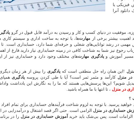
 فیزیکی یا
دانلود آنرا
زه، موفقیت در دنیای کسب و کار و رسیدن به درآمد قابل قبول در گرو
یادگیر
د اهمیت بیشتر برخی از
مهارت
‌ها، با توجه به ساخت اداری و سیستم کاری 
 مهمی در رشد توانایی‌های شغلی و حرفه‌ای شما دارد، حسابداری است. تا 
اب رجوع نیز شما به شناخت کافی در زمینه حسابداری نیاز دارید.فارغ از اهمی
 مسیر آموزش و
یادگیری مهارت
‌های مختلف وجود دارد و حسابداری نیز از ای
نزل
!
این همان راه حل منطقی است که
یادگیری
را بیش از هر زمان دیگری
در منزل
کارآمد و مثمر ثمر است؟ آیا با طی کردن پروسه
یادگیری
همپای
بدیل شویم؟ این‌ها پرسش‌هایی هستند که ما را به نگارش این یادداشت واد
ری در منزل
، تا انتها با ما همراه باشید.
 ؟
اهید پرسید. با توجه به لزوم شناخت فرآیند‌های حسابداری برای تمام افراد 
زش حسابداری در منزل
الزامی است. حتی اگر قصد اشتغال و درآمدزایی در ا
الزامات است. پس بی‌شک باید خرید
آموزش حسابداری در منزل
را در برنام