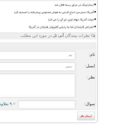
استارلینک در عراق رسما فعال شد
آمریکا دسترسی اتباع خارجی به هوش مصنوعی پیشرفته را مسدود کرد
دولت آمریکا سهام اوپن ای آی را می خرد
اعتراض کارمندان متا به ردیابی کامپیوتر هایشان در آمریکا
نظرات بینندگان
آنی تل
در مورد این مطلب
ن
نام:
ایمیل:
نظر:
سوال:
= ۹ بعلاوه ۳