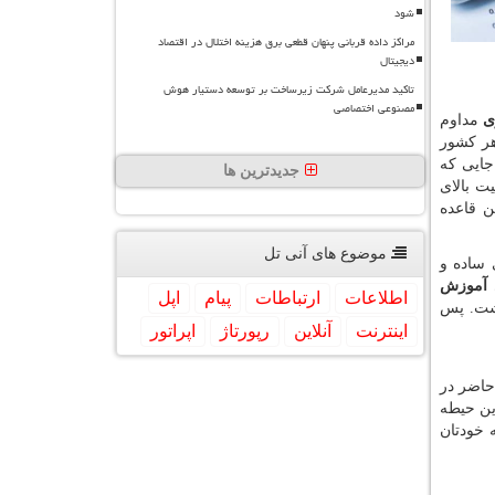
شود
مراکز داده قربانی پنهان قطعی برق هزینه اختلال در اقتصاد
دیجیتال
تاکید مدیرعامل شرکت زیرساخت بر توسعه دستیار هوش
مصنوعی اختصاصی
ی
مداوم
هر کشور
جایی که
جدیدترین ها
ت بالای
ن قاعده
موضوع های آنی تل
 ساده و
آموزش
اطلاعات
ارتباطات
پیام
اپل
اشت. پس
اینترنت
آنلاین
رپورتاژ
اپراتور
حاضر در
ین حیطه
ه خودتان