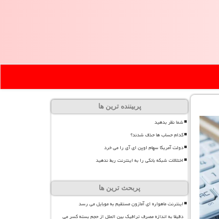
پربیننده ترین ها
شما نظر بدهید
کدام حساب ها حذف شدند؟
دولت آمریکا سهام اوپن ای آی را می خرد
اختلالات شبکه بانکی را به اینترنت ربط ندهید
پربحث ترین ها
اینترنت ماهواره ای آمازون مستقیم به موبایل می رسد
دقیقا به اندازه مصرف ترافیک بین الملل از حجم بسته کسر می