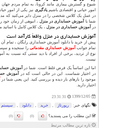
شیوع و گسترش بیماری مانند کرونا، به تمام مردم جهان نشا
امور حیاتی و اقتصادی باشیم.
یادگیری
نیز یکی از امور حیا
در عمل یک کلاس شخصی را در منزل دایر می‌کنید که مدت
شما با
آموزش حسابداری در منزل
، انبوهی از زمان خود 
در
آموزش حسابداری در منزل
، یک کلاس کامل با اساتید م
آموزش حسابداری در منزل واقعاً کارآمد است
پیش از خرید با دانلود آموزش حسابداری رایگان ، تمام آن ا
تمام جوانب
آموزش حسابداری مقدماتی
را سنجیده و سپس 
نوع از تردید، برخی از افراد با دید سنتی که نسبت به آم
نیست.
اما این اساساً یک فرض غلط است. شما در
آموزش حسابدا
در اختیار شماست. این در حالی است که در
آموزش حساب
موجود را بارهای بار دیده و بررسی کنید. این یعنی شما در
آ
اختیار دارید.
1399/12/05
23:31:31
تگهای خبر:
رپورتاژ
,
خرید
,
دانلود
,
سیستم
این مطلب را می پسندید؟
(0)
(0)
تازه ترین مطالب مرتبط