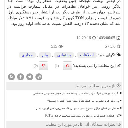
در ایکس نوشت: هیچگاه چنین وضعیت اضطراری نبوده است. چند
بلاگر روسی نیز خواهان تظاهرات در مقابل سفارت فرانسه در
سرتاسر جهان شدند. از طرف دیگر بعد از انتشار خبر دستگیری پاول
دوروف قیمت رمزارز TON کوین کم شد و به قیمت ۵.۹۶ دلار مبادله
شد که نشان دهنده ۱۳ درصد کاهش نسبت به ساعات اولیه روز بود.
1403/06/05
12:29:16
515
5
/
5.0
تگهای خبر:
اطلاعات
,
پشتیبانی
,
پیام
,
مجازی
این مطلب را می پسندید؟
(0)
(1)
تازه ترین مطالب مرتبط
تاکید مدیرعامل شرکت زیرساخت بر توسعه دستیار هوش مصنوعی اختصاصی
پاول دورف و جنگ بر سر اینترنت داستان معمار تلگرام چیست؟
انحصار در فضای مجازی ممنوع حمایت دولتی فقط به پروژه های اولویت دار
آغاز همکاری مشترک برای تدوین سند ملی صلاحیت حرفه ای ICT
نظرات بینندگان
آنی تل
در مورد این مطلب