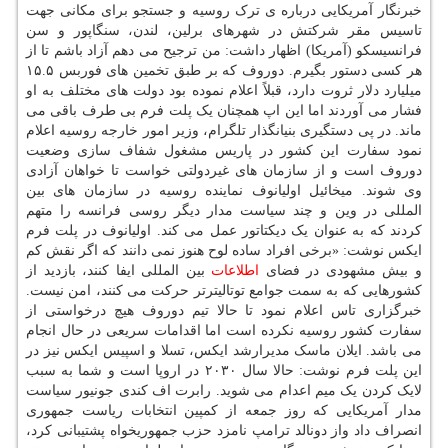
خبرنگار آمریکایی درباره ی ترک روسیه و جستجو برای مکانی جهت
تاسیس مقر شرکتش در شهرهای برلین، لندن، سنگاپور و سن
فرانسیسکو (آمریکا) اظهار داشت: من ترجیح می دهم آزاد باشم تا از
هر کسی دستور بگیرم. دوروف که بر طبق تخمین های فوربس ۱۵.۵
میلیارد دلار ثروت دارد، قبلاً اعلام نموده بود دولت های مختلف به او
فشار می آوردند اما این اپ همچنان یک پلت فرم بی طرف باقی می
ماند. در پی دستگیری بنیانگذار تلگرام، وزیر امور خارجه روسیه اعلام
نمود سفارت این کشور در پاریس مشغول شفاف سازی وضعیت
دوروف است و از سازمان های غیردولتی خواست تا خواهان آزادی
وی شوند. میخائیل اولیانوف نماینده روسیه در سازمان های بین
المللی در وین و چند سیاست مدار دیگر روسی فرانسه را متهم
کردند که به عنوان یک دیکتاتور عمل می کند. اولیانوف در پلت فرم
ایکس نوشت: «برخی افراد ساده لوح هنوز نمی دانند که اگر نقش کم
و بیش مشهودی در فضای
اطلاعات
بین المللی ایفا کنند، بازدید از
کشورهایی که به سمت جوامع توتالیترتر حرکت می کنند، امن نیست.
خبرگزاری تاس اعلام نمود تا حالا تیم دوروف هیچ درخواستی از
سفارت کشور روسیه نکرده است اما اقدامات سریعی در حال انجام
می باشد. ایلان ماسک مدیرارشد ایکس، تسلا و اسپیس ایکس نیز در
این پلت فرم نوشت: حالا سال ۲۰۳۰ در اروپا است و شما به سبب
لایک کردن یک میم اعدام می شوید. رابرت اف کندی جونیور سیاست
مدار آمریکایی که روز جمعه از کمپین انتخابات ریاست جمهوری
انصراف داد واز دونالد ترامپ نامزد حزب جمهوریخواه پشتیبانی کرد،