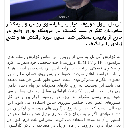
آنی تل: پاول دوروف میلیاردر فرانسوی-روسی و بنیانگذار
پیامرسان تلگرام شب گذشته در فرودگاه بوروژ واقع در
خارج از پاریس دستگیر شد. همین مورد واکنش ها و نتایج
زیادی را برانگیخت.
به گزارش آنی تل به نقل از رویترز، بر اساس گزارش رسانه های
فرانسوی TF۱ و BFM TV، درورف با جت شخصی خود سفر می کرد
و به عنوان قسمتی از تحقیقات اولیه پلیس بازداشت شده است. هر ۲
رسانه فرانسه اعلام نمودند تحقیقات پلیس روی فقدان نظارت بر
محتوای تلگرام متمرکز بوده است. همین طور پلیس فرانسه معتقد
می باشد این وضعیت به رواج کارهای مجرمانه در پیام رسان دامن
می زند. احیانا امروز (یکشنبه) اتهاماتی مقابل دوروف مطرح می
شود. پیام رسان تلگرام به ویژه در روسیه، اوکراین و در کل
کشورهای عضو اتحاد جماهیر شوروی سابق استفاده می شود. این
درحالی است که بعد از شروع درگیری های روسیه و اوکراین در
۲۰۲۲ میلادی تلگرام به میدان جنگ مجازی تبدیل شد و مقامات هر دو
کشور از آن به شدت استفاده می کردند. مقر این پلت فرم اکنون در
دبی قرار دارد. دوروف در ماه آوریل در مصاحبه با تاکر کارلسون