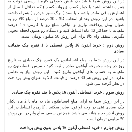
در این روش شما یا باید یک فیش حقوقی کارمند رسمی دولت به
همراه داشته باشید یا جواز کسب (پروانه کسب) که حداقل 1 سال از
اعتبارش باقی مانده باشه ، یا سند ( برگ سبز خودرو ) همراه داشته
باشید. در این روش بعد از انتخاب کالا ، 30 درصد از مبلغ کالا رو به
عنوان پیش پرداخت واریز و الباقی مبلغ رو با کارمزد 4.5 درصد
ماهیانه تا حداکثر 12 ماه اقساط کنید و دستگاه رو همون لحظه تحویل
بگیرید . سقف وام کالا برای این روش 50 میلیون تومان است.
روش دوم : خرید آیفون 16 پلاس قسطی با 1 فقره چک ضمانت
صیادی
در این روش شما به مبلغ اقساطتون یک فقره چک صیادی به تاریخ
روز در وجه مجموعه آوافون صادر و ثبت کنید ، سپس اقساطتون رو
ماهیانه به حساب های آوافون واریز کنید . این روش نیاز به ضامن
ندارد. در این روش هم 30 درصد از قیمت کالا به عنوان پیش پرداخت
در نظر گرفته می شود.
روش سوم : خرید اقساطی آیفون 16 پلاس با چند فقره چک صیادی
در این روش شما به ازای مبلغ اقساطتون ماه به ماه یا 2 ماه یکبار
چک صیادی ثبتی در وجه آوافون صادر میکنید . کارمزد اقساط در این
روش 4 درصد ماهیانه می باشد. همچنین سقف مبلغ وام در این روش
50 میلیون تومان است.
روش چهارم : خرید قسطی آیفون 16 پلاس بدون پیش پرداخت