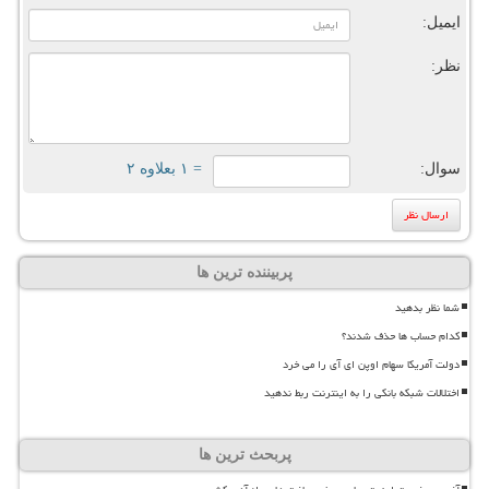
ایمیل:
نظر:
سوال:
= ۱ بعلاوه ۲
پربیننده ترین ها
شما نظر بدهید
کدام حساب ها حذف شدند؟
دولت آمریکا سهام اوپن ای آی را می خرد
اختلالات شبکه بانکی را به اینترنت ربط ندهید
پربحث ترین ها