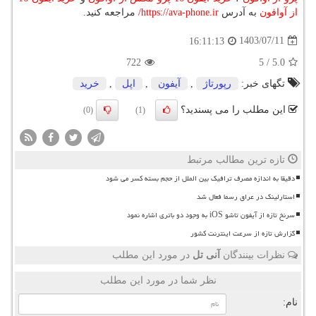
از آوافون
به آدرس
https://ava-phone.ir
/
مراجعه کنید.
1403/07/11
16:11:13
722
5
/
5.0
تگهای خبر:
رپورتاژ
,
آیفون
,
اپل
,
خرید
این مطلب را می پسندید؟
(0)
(1)
تازه ترین مطالب مرتبط
دقیقا به اندازه مصرف ترافیک بین الملل از حجم بسته کسر می شود
استارلینک در عراق رسما فعال شد
سرنخ تازه از آیفون تاشو iOS به وجود دو باتری اشاره نمود
گزارش تازه از سرعت اینترنت کشور
نظرات بینندگان
آنی تل
در مورد این مطلب
نظر شما در مورد این مطلب
نام: