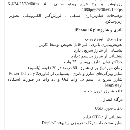
رزولوشن و نرخ فریم ویدئو سلفی : 4
K@24/25/30/60fps -
1080p@25/30/60/120fps
توضیحات فیلم‌برداری سلفی : لرزش‌گیر الکترونیکی تصویر-
ژیروسکوپی
باتری و شارژ
iPhone 16 plus
نوع باتری : لیتیوم‌ یونی
تعویض‌پذیری باتری : غیر قابل تعویض توسط کاربر
پشتیبانی از شارژ سریع : دارد
پشتیبانی از شارژ بی‌سیم : دارد
حداکثر توان شارژ بی‌سیم : 25 وات
زمان موردنیاز برای شارژ : 50 درصد در 30 دقیقه (باسیم)
سایر ویژگی‌های شارژ و باتری : پشتیبانی از فناوری
Power Delivery 2
شارژ سریع بی سیم 15 وات
Qi2
و 25 وات در صورت استفاده
از
MagSafe
فاقد شارژر درون جعبه
درگاه اتصال
USB Type-C 2.0
پشتیبانی از
OTG :
ندارد
سایر مشخصات درگاه‌‌ :خروجی ویديو
DisplayPort