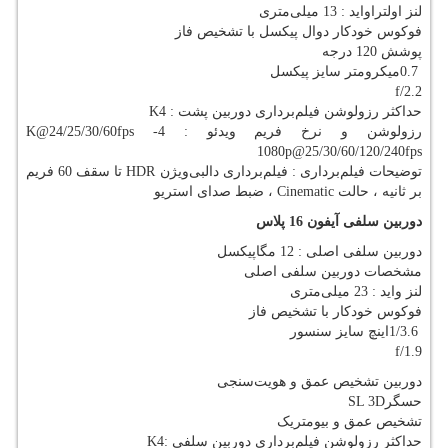
لنز اولتراواید : 13 میلی‌متری
فوکوس خودکار دوال پیکسل با تشخیص فاز
پوشش 120 درجه
0.7
میکرومتر سایز پیکسل
f/2.2
حداکثر رزولوشن فیلم‌برداری دوربین‌ پشت : 4
K
رزولوشن و نرخ فریم ویدئو : 4
K@24/25/30/60fps -
1080p@25/30/60/120/240fps
توضیحات فیلم‌برداری : فیلم‌برداری دالبی‌ویژن
HDR
تا سقف 60 فریم
بر ثانیه ، حالت
Cinematic
، ضبط صدای استریو
دوربین سلفی آیفون 16 پلاس
دوربین سلفی اصلی : 12 مگاپیکسل
مشخصات دوربین سلفی اصلی
لنز واید : 23 میلی‌متری
فوکوس خودکار با تشخیص فاز
1/3.6
اینچ سایز سنسور
f/1.9
دوربین تشخیص عمق و هویت‌سنجی
حسگر
SL 3D
تشخیص عمق و بیومتریک
حداکثر رزولوشن فیلم‌برداری دوربین‌ سلفی :4
K