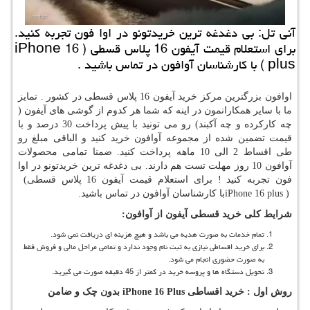
آنی تل: بی دغدغه ترین خریدتونو در اوا فون تجربه کنید.
برای استعلام قیمت آیفون 16 پلاس قسطی ( iPhone 16
plus ) با کارشناسان آوافون در تماس باشید .
اوافون بزرگترین مرکز خرید آیفون 16 پلاس قسطی در کشور . تمایز
ما با سایر همکارانمون در اینه که شما هر کدوم از گوشی های آیفون (
چه کارکرده و چه آکبند) رو می تونید با پیش پرداخت 30 درصد و با
قیمت تضمین شده از مجموعه آوافون خرید کنید و الباقی مبلغ رو
طی اقساط 2 الی 10 ماهه پرداخت کنید. ضمنا تمامی محصولات
آوافون 10 روز مهلت تست هم دارند. بی دغدغه ترین خریدتونو در اوا
فون تجربه کنید ! برای استعلام قیمت آیفون 16 پلاس قسطی
(
iPhone 16 plus )
با کارشناسان آوافون در تماس باشید.
شرایط کلی خرید قسطی آیفون از آوافون
:
تمام خدمات به صورت هدیه می باشد و هیچ هزینه ای دریافت نمی شود.
برای خرید اقساطی نیازی به ثبت نام وجود ندارد و تمامی مراحل مالی و فروش فقط
به صورت حضوری انجام می شود.
تحویل دستگاه ها و پروسه خرید در کمتر از 45 دقیقه صورت می گیرید.
روش اول : خرید اقساطی
iPhone 16 Plus
بدون چک و ضامن