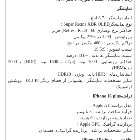
نمایشگر
ابعاد نمایشگر : 6.7 اینچ
نوع نمایشگر
: Super Retina XDR OLED
حداکثر نرخ نوسازی
(Refresh Rate) : 60
هرتز
رزولوشن : 1290 در 2796 پیکسل
تراکم پیکسلی : ~460 پیکسل در اینچ
نسبت تصویر : 19.5:9
نسبت نمایشگر به بدنه : ~88.0 درصد
حداکثر روشنایی :1000 نیت
(Typ)
، 1600 نیت
(HDR)
، 2000
نیت
(HBM)
استانداردهای
HDR :
دالبی ویژن ،
HDR10
سایر مشخصات نمایشگر : پشتیبانی از فضای رنگی
DCI-P3
،پوشش
اولفوبیک
تراشه
iPhone 16 plus
مدل تراشه
: Apple A18
فرآیند ساخت تراشه : 3 نانومتر
تعداد هسته پردازنده : 6 هسته
پردازنده گرافیکی
: Apple GPU
سایر مشخصات تراشه : پردازنده گرافیک 5 هسته‌ای
حافظه و رم
iPhone 16 plus