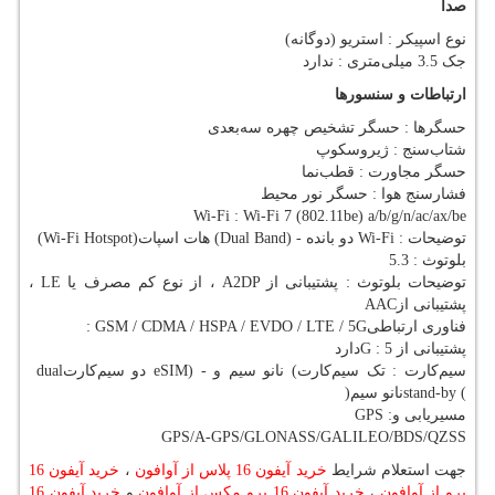
صدا
نوع اسپیکر : استریو (دوگانه)
جک 3.5 میلی‌متری : ندارد
ارتباطات و سنسورها
حسگرها : حسگر تشخیص چهره سه‌بعدی
شتاب‌سنج : ژیروسکوپ
حسگر مجاورت : قطب‌نما
فشارسنج هوا : حسگر نور محیط
Wi-Fi : Wi-Fi 7 (802.11be) a/b/g/n/ac/ax/be
توضیحات
Wi-Fi :
دو بانده
(Dual Band) -
هات اسپات
(Wi-Fi Hotspot)
بلوتوث : 5.3
توضیحات بلوتوث : پشتیبانی از
A2DP
، از نوع کم مصرف یا
LE
،
پشتیبانی از
AAC
فناوری‌ ارتباطی
: GSM / CDMA / HSPA / EVDO / LTE / 5G
پشتیبانی از 5
G :
دارد
سیم‌کارت : تک سیم‌کارت
(
نانو سیم و
eSIM) -
دو سیم‌کارت
dual
stand-by (
نانو سیم
)
مسیریابی و
GPS :
GPS/A-GPS/GLONASS/GALILEO/BDS/QZSS
جهت استعلام شرایط
خرید آیفون 16 پلاس از آوافون
،
خرید آیفون 16
پرو از آوافون
،
خرید آیفون 16 پرو مکس از آوافون
و
خرید آیفون 16