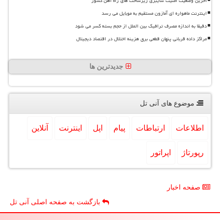
آخرین وضعیت امنیت سایبری زیرساخت های راه آهن کشور
اینترنت ماهواره ای آمازون مستقیم به موبایل می رسد
دقیقا به اندازه مصرف ترافیک بین الملل از حجم بسته کسر می شود
مراکز داده قربانی پنهان قطعی برق هزینه اختلال در اقتصاد دیجیتال
جدیدترین ها
موضوع های آنی تل
اطلاعات
ارتباطات
پیام
اپل
اینترنت
آنلاین
رپورتاژ
اپراتور
صفحه اخبار
بازگشت به صفحه اصلی آنی تل