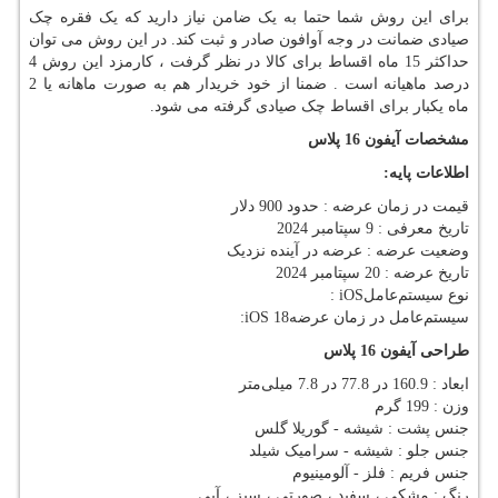
برای این روش شما حتما به یک ضامن نیاز دارید که یک فقره چک
صیادی ضمانت در وجه آوافون صادر و ثبت کند. در این روش می توان
حداکثر 15 ماه اقساط برای کالا در نظر گرفت ، کارمزد این روش 4
درصد ماهیانه است . ضمنا از خود خریدار هم به صورت ماهانه یا 2
ماه یکبار برای اقساط چک صیادی گرفته می شود.
مشخصات آیفون 16 پلاس
اطلاعات پایه
:
قیمت در زمان عرضه : حدود 900 دلار
تاریخ معرفی : 9 سپتامبر 2024
وضعیت عرضه : عرضه در آینده نزدیک
تاریخ عرضه : 20 سپتامبر 2024
نوع سیستم‌عامل
: iOS
سیستم‌عامل در زمان عرضه
:iOS 18
طراحی آیفون 16 پلاس
ابعاد : 160.9 در 77.8 در 7.8 میلی‌متر
وزن : 199 گرم
جنس پشت : شیشه - گوریلا گلس
جنس جلو : شیشه - سرامیک شیلد
جنس فریم : فلز - آلومینیوم
رنگ : مشکی ، سفید ، صورتی ، سبز ، آبی