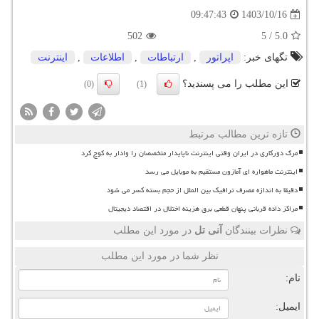
1403/10/16
09:47:43
502
5
/
5.0
تگهای خبر:
اپراتور
,
ارتباطات
,
اطلاعات
,
اینترنت
این مطلب را می پسندید؟
(0)
(1)
تازه ترین مطالب مرتبط
مرگ دورکاری در ایران وقتی اینترنت ناپایدار متخصصان را وادار به کوچ کرد
اینترنت ماهواره ای آمازون مستقیم به موبایل می رسد
دقیقا به اندازه مصرف ترافیک بین الملل از حجم بسته کسر می شود
مراکز داده قربانی پنهان قطعی برق هزینه اختلال در اقتصاد دیجیتال
نظرات بینندگان
آنی تل
در مورد این مطلب
نظر شما در مورد این مطلب
نام:
ایمیل: