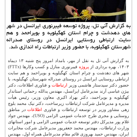
به گزارش آنی تل، پروژه توسعه فیبرنوری ایرانسل در شهر
های دهدشت و چرام استان کهگیلویه و بویراحمد و هم
سایت ارتباطی روستایی ایرانسل در روستای صدراله
شهرستان کهگیلویه، با حضور وزیر ارتباطات راه اندازی شد.
به گزارش آنی تل به نقل از مهر، بامداد امروز پنج شنبه ۱۳ دیماه
۱۴۰۳، بهره برداری از
پروژه
فیبرنوری منازل و کسب وکارها (FTTx)
شهر های دهدشت و چرام استان کهگیلویه و بویراحمد و هم سایت
ارتباطی روستایی ایرانسل در روستای صدراله شهرستان کهگیلویه، با
حضور دکتر سیدستار هاشمی وزیر
ارتباطات
و فناوری اطلاعات، دکتر
بیژن عباسی آرند مدیرعامل ایرانسل، مهندس یدالله رحمانی استاندار
کهگیلویه و بویراحمد، دکتر بهزاد اکبری معاون وزیر، رئیس هیأت
مدیره و مدیرعامل شرکت ارتباطات زیرساخت، دکتر نیک محمد بلوچ
زهی مشاور وزیر در توسعه ارتباطات و فناوری
اطلاعات
در مناطق
روستایی و مجری طرح خدمات عمومی الزامی (USO)، مهندس جواد
غلام پور مدیرکل دفتر توسعه خدمات عمومی الزامی و امور استانهای
وزارت ارتباطات، مهندس محمد جعفرپور مدیرعامل شرکت مخابرات
ایران، مهندس حمید بهروزی قائم مقام مدیرعامل همراه اول، مهندس