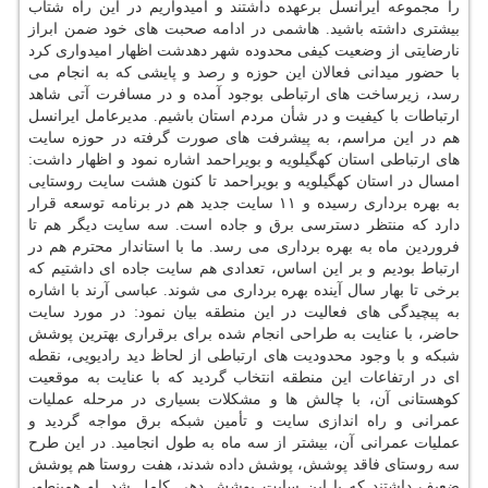
را مجموعه ایرانسل برعهده داشتند و امیدواریم در این راه شتاب
بیشتری داشته باشید. هاشمی در ادامه صحبت های خود ضمن ابراز
نارضایتی از وضعیت کیفی محدوده شهر دهدشت اظهار امیدواری کرد
با حضور میدانی فعالان این حوزه و رصد و پایشی که به انجام می
رسد، زیرساخت های ارتباطی بوجود آمده و در مسافرت آتی شاهد
ارتباطات با کیفیت و در شأن مردم استان باشیم. مدیرعامل ایرانسل
هم در این مراسم، به پیشرفت های صورت گرفته در حوزه سایت
های ارتباطی استان کهگیلویه و بویراحمد اشاره نمود و اظهار داشت:
امسال در استان کهگیلویه و بویراحمد تا کنون هشت سایت روستایی
به بهره برداری رسیده و ۱۱ سایت جدید هم در برنامه توسعه قرار
دارد که منتظر دسترسی برق و جاده است. سه سایت دیگر هم تا
فروردین ماه به بهره برداری می رسد. ما با استاندار محترم هم در
ارتباط بودیم و بر این اساس، تعدادی هم سایت جاده ای داشتیم که
برخی تا بهار سال آینده بهره برداری می شوند. عباسی آرند با اشاره
به پیچیدگی های فعالیت در این منطقه بیان نمود: در مورد سایت
حاضر، با عنایت به طراحی انجام شده برای برقراری بهترین پوشش
شبکه و با وجود محدودیت های ارتباطی از لحاظ دید رادیویی، نقطه
ای در ارتفاعات این منطقه انتخاب گردید که با عنایت به موقعیت
کوهستانی آن، با چالش ها و مشکلات بسیاری در مرحله عملیات
عمرانی و راه اندازی سایت و تأمین شبکه برق مواجه گردید و
عملیات عمرانی آن، بیشتر از سه ماه به طول انجامید. در این طرح
سه روستای فاقد پوشش، پوشش داده شدند، هفت روستا هم پوشش
ضعیف داشتند که با این سایت پوشش دهی کامل شد. او همینطور