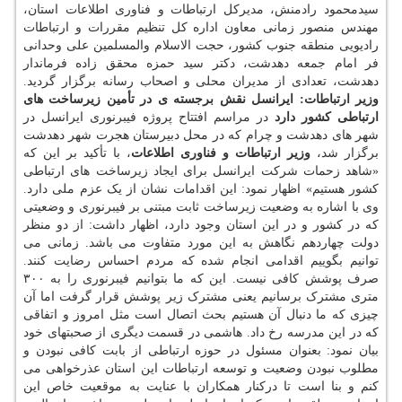
سیدمحمود رادمنش، مدیرکل ارتباطات و فناوری اطلاعات استان،
مهندس منصور زمانی معاون اداره کل تنظیم مقررات و ارتباطات
رادیویی منطقه جنوب کشور، حجت الاسلام والمسلمین علی وحدانی
فر امام جمعه دهدشت، دکتر سید حمزه محقق زاده فرماندار
دهدشت، تعدادی از مدیران محلی و اصحاب رسانه برگزار گردید.
وزیر ارتباطات: ایرانسل نقش برجسته ی در تأمین زیرساخت های
ارتباطی کشور دارد
در مراسم افتتاح پروژه فیبرنوری ایرانسل در
شهر های دهدشت و چرام که در محل دبیرستان هجرت شهر دهدشت
برگزار شد،
وزیر ارتباطات و فناوری اطلاعات
، با تأکید بر این که
«شاهد زحمات شرکت ایرانسل برای ایجاد زیرساخت های ارتباطی
کشور هستیم» اظهار نمود: این اقدامات نشان از یک عزم ملی دارد.
وی با اشاره به وضعیت زیرساخت ثابت مبتنی بر فیبرنوری و وضعیتی
که در کشور و در این استان وجود دارد، اظهار داشت: از دو منظر
دولت چهاردهم نگاهش به این مورد متفاوت می باشد. زمانی می
توانیم بگوییم اقدامی انجام شده که مردم احساس رضایت کنند.
صرف پوشش کافی نیست. این که ما بتوانیم فیبرنوری را به ۳۰۰
متری مشترک برسانیم یعنی مشترک زیر پوشش قرار گرفت اما آن
چیزی که ما دنبال آن هستیم بحث اتصال است مثل امروز و اتفاقی
که در این مدرسه رخ داد. هاشمی در قسمت دیگری از صحبتهای خود
بیان نمود: بعنوان مسئول در حوزه ارتباطی از بابت کافی نبودن و
مطلوب نبودن وضعیت و توسعه ارتباطات این استان عذرخواهی می
کنم و بنا است تا درکنار همکاران با عنایت به موقعیت خاص این