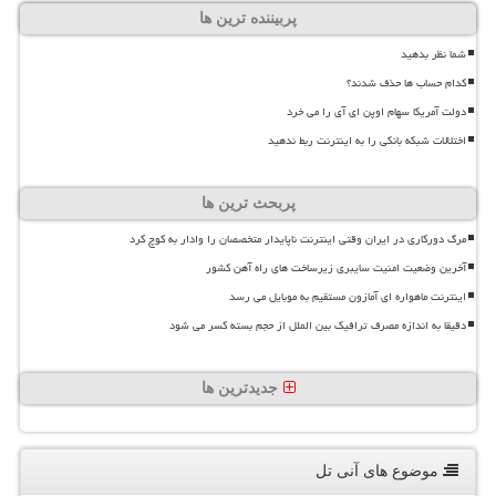
پربیننده ترین ها
شما نظر بدهید
کدام حساب ها حذف شدند؟
دولت آمریکا سهام اوپن ای آی را می خرد
اختلالات شبکه بانکی را به اینترنت ربط ندهید
پربحث ترین ها
مرگ دورکاری در ایران وقتی اینترنت ناپایدار متخصصان را وادار به کوچ کرد
آخرین وضعیت امنیت سایبری زیرساخت های راه آهن کشور
اینترنت ماهواره ای آمازون مستقیم به موبایل می رسد
دقیقا به اندازه مصرف ترافیک بین الملل از حجم بسته کسر می شود
جدیدترین ها
موضوع های آنی تل