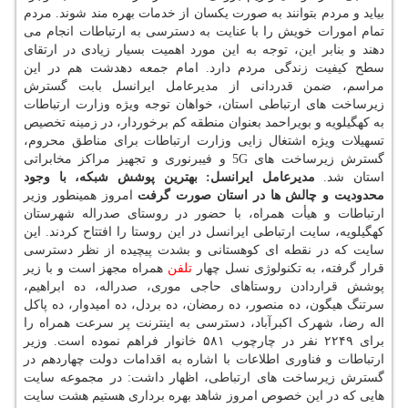
بیاید و مردم بتوانند به صورت یکسان از خدمات بهره مند شوند. مردم
تمام امورات خویش را با عنایت به دسترسی به ارتباطات انجام می
دهند و بنابر این، توجه به این مورد اهمیت بسیار زیادی در ارتقای
سطح کیفیت زندگی مردم دارد. امام جمعه دهدشت هم در این
مراسم، ضمن قدردانی از مدیرعامل ایرانسل بابت گسترش
زیرساخت های ارتباطی استان، خواهان توجه ویژه وزارت ارتباطات
به کهگیلویه و بویراحمد بعنوان منطقه کم برخوردار، در زمینه تخصیص
تسهیلات ویژه اشتغال زایی وزارت ارتباطات برای مناطق محروم،
گسترش زیرساخت های 5G و فیبرنوری و تجهیز مراکز مخابراتی
استان شد.
مدیرعامل ایرانسل: بهترین پوشش شبکه، با وجود
محدودیت و چالش ها در استان صورت گرفت
امروز همینطور وزیر
ارتباطات و هیأت همراه، با حضور در روستای صدراله شهرستان
کهگیلویه، سایت ارتباطی ایرانسل در این روستا را افتتاح کردند. این
سایت که در نقطه ای کوهستانی و بشدت پیچیده از نظر دسترسی
قرار گرفته، به تکنولوژی نسل چهار
تلفن
همراه مجهز است و با زیر
پوشش قراردادن روستاهای حاجی موری، صدراله، ده ابراهیم،
سرتنگ هیگون، ده منصور، ده رمضان، ده بردل، ده امیدوار، ده پاکل
اله رضا، شهرک اکبرآباد، دسترسی به اینترنت پر سرعت همراه را
برای ۲۲۴۹ نفر در چارچوب ۵۸۱ خانوار فراهم نموده است. وزیر
ارتباطات و فناوری اطلاعات با اشاره به اقدامات دولت چهاردهم در
گسترش زیرساخت های ارتباطی، اظهار داشت: در مجموعه سایت
هایی که در این خصوص امروز شاهد بهره برداری هستیم هشت سایت