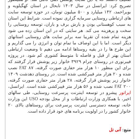
تصریح کرد: ایرانسل در سال ۱۴۰۳ تابحال در استان کهگیلویه و
بویراحمد، ۱۴۲ میلیارد و ۵۰۰ میلیون تومان، در حوزه توسعه سایت
های ارتباطی روستایی سرمایه گزاری نموده است. شرابط این استان
به سبب کوهستانی بودن و بارش برف و باران، توسعه روستایی را
سخت و پرهزینه می کند. هر سایتی که در این استان زده می شود
هزینه تمام شده آن تقریبا سه برابر سایت های روستایی استانهای
دیگر است. اما با این اوصاف ما تمام توان و انرژی را می گذاریم و
این طرح ها را در بقیه روستاها ادامه می دهیم تا وضعیت ارتباطی
استان بهتر از قبل و فاصله تا متوسط کشوری کم شود. در پروژه
فیبرنوری در روستای چرام ۳۹۲۹ خانوار زیر پوشش قرار گرفتند که
برای این منظور ۱۰ هزار متر حفاری صورت گرفته، ۸۷ FAT نصب
شده و ۲۰ هزار متر فیبرکشی شده است. در روستای دهدشت ۱۴۰۹
خانوار زیر پوشش قرار گرفته، ۲۸ هزار متر حفاری صورت گرفته،
۲۰۰ FAT نصب شده و ۵۶ هزار متر فیبرکشی شده است. ایرانسل،
اپراتور
پیشرو در توسعه اینترنت پرسرعت روستایی، طی سالهای
اخیر، با همکاری وزارت ارتباطات و از محل بودجه USO این وزارت
خانه، توسعه دسترسی اینترنت پرسرعت برای روستاهای بالای ۲۰
خانوار کشور را در اولویت برنامه های خود قرار داده است.
منبع:
آنی تل