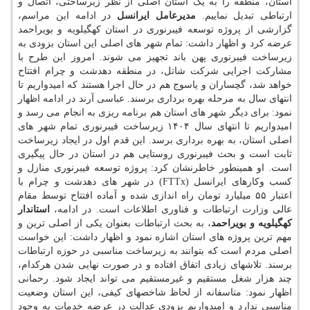
استان، منطقه را به یک استان اصلی از نظر زیرساختی، اتصال و
ارتباطی تبدیل نماییم.
مدیرعامل ایرانسل
در ادامه این مراسم،
گزارشی از پروژه توسعه فیبرنوری در استان کهگیلویه و بویراحمد
عرضه کرد و اظهار داشت: تمام شهر های اصلی این استان بزودی به
زیرساخت فیبرنوری پهن باند تجهیز می شوند. امروز این طرح با
مشارکت اجرایی شرکت شاتل، در منطقه دهدشت و چرام افتتاح
خواهد شد، گچساران و یاسوج هم در حال اجرا هستند که امیدواریم تا
انتهای سال به مرحله بهره برداری برسند. عباسی آرند در ادامه اظهار
نمود: برای دیگر شهر های استان هم برنامه ریزی به انجام می رسد و
امیدواریم تا انتهای سال ۱۴۰۴ زیرساخت فیبرنوری تمام شهر های
اصلی استان، به بهره برداری برسد. این قدم اول در ایجاد زیرساخت
ثابت است و بحث فیبرنوری روستایی هم در استان در حال پیگیری
است. او همینطور خاطرنشان کرد: پروژه توسعه فیبرنوری منازل و
کسب وکارهای ایرانسل (FTTx) در شهر های دهدشت و چرام با
اعتبار ۵۵ میلیارد تومان راه اندازی شده و آماده افتتاح توسط مقام
عالی وزارت ارتباطات و فناوری اطلاعات است. در ادامه،
استاندار
کهگیلویه و بویراحمد
، به بحث ارتباطات بعنوان یکی از اصلی ترین و
مهم ترین پروژه های استان اشاره نمود و اظهار داشت: این خواست
اصلی مردم است که بتوانند به زیرساخت مناسبی در حوزه ارتباطات
برسند. تلاشهای زیادی اتفاق افتاده و در صورت نهایی شدن هرکدام،
چند هزار شغل مستقیم و غیرمستقیم می تواند ایجاد شود. رحمانی
اظهار نمود: متاسفانه از لحاظ شاخصهای کیفی، این استان وضعیت
مناسبی ندارد و امیدواریم بزودی عدالت در عرضه خدمات به وجود