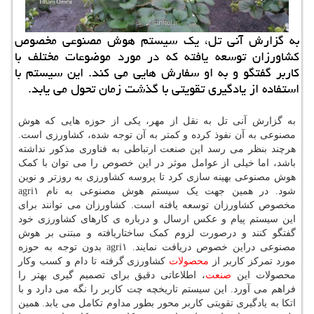
به گزارش آنی تل، یک سیستم هوش مصنوعی مخصوص
کشاورزان توسعه یافته که در مورد موضوعات مختلف با
کاربر گفتگو و به او سفارش هایی می کند. این سیستم با
استفاده از یادگیری تقویتی با گذشت زمان تحول می یابد.
به گزارش آنی تل به نقل از مهر، یکی از حوزه هایی که هوش
مصنوعی به آن نفوذ کرده و کمتر به آن توجه شده، کشاورزی است.
هرچند بنظر می رسد این صنعت ارتباطی به فناوری مذکور نداشته
باشد، اما خیلی از عوامل موثر در این خصوص را می توان با کمک
هوش مصنوعی بهینه سازی کرد تا پروسه کشاورزی به روزتر و نوین
شود. در همین جهت یک سیستم هوش مصنوعی به نام agri۱
مخصوص کشاورزان توسعه یافته است. کشاورزان می توانند برای
این سیستم پیام و عکس ارسال و درباره ی کارهای کشاورزی خود
گفتگو کنند و درصورت لزوم کمک ساختاریافته و مبتنی بر هوش
مصنوعی دراین خصوص دریافت نمایند. agri۱ بدون توجه به حوزه
مورد تمرکز کاربر از
محصولات
کشاورزی گرفته تا دام و کسب وکار
محصولات این
صنعت
، اطلاعاتی دقیق برای تصمیم گیری بهتر را
فراهم می آورد. این سیستم تاریخچه چت کاربر را نگه می دارد و با
اتکا به یادگیری تقویتی کاربر محور بطور مداوم تکامل می یابد. همین