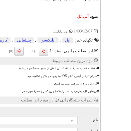
منبع:
آنی تل
1403/12/07
11:00:52
تگهای خبر:
اپل
,
اپلیكیشن
,
پشتیبانی
,
كاربر
این مطلب را می پسندید؟
(0)
(1)
تازه ترین مطالب مرتبط
دقیقا به اندازه مصرف ترافیک بین الملل از حجم بسته کسر می شود
سرنخ تازه از آیفون تاشو iOS به وجود دو باتری اشاره نمود
گزارش تازه از سرعت اینترنت کشور
رونمایی از دیش جدید استارلینک با وزن کمتر و مصرف بهینه تر
نظرات بینندگان
آنی تل
در مورد این مطلب
ن
نام: