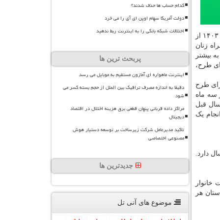
کدام حساب ها حذف شدند؟
دولت آمریکا سهام اوپن ای آی را می خرد
اختلالات شبکه بانکی را به اینترنت ربط ندهید
می چرخه» را اجرا کرد. کاربران متقاضی که حائز شرایط استفاده از این طرح بودند، پس از عرضه مدارک و صحت سنجی، تا آخر سال ۱۴۰۳ از
اه زنان
 برای این گروه از کاربران اجرا کرده است. در ۱۳۹۸، حدود ۳۰ هزار کاربر راننده زن در اسنپ فعال بوده و این آمار در ۱۴۰۲ به بیشتر
پربحث ترین ها
ه اجرای طرح،
اینترنت ماهواره ای آمازون مستقیم به موبایل می رسد
رای طرح
دقیقا به اندازه مصرف ترافیک بین الملل از حجم بسته کسر می
در سه ماه
شود
به سال قبل
مراکز داده قربانی پنهان قطعی برق هزینه اختلال در اقتصاد
 خرداد تا ۵ شهریور ۱۴۰۳) هم موفق به انجام یک
دیجیتال
تاکید مدیرعامل شرکت زیرساخت بر توسعه دستیار هوش
مصنوعی اختصاصی
خانوار در این طرح ۴۴ سال است. جوان ترین راننده فعال در این طرح ۲۰ سال و مسن ترین فرد هم ۷۲ سال دارد.
جدیدترین ها
زنان سرپرست خانوار
ستان هر
موضوع های آنی تل