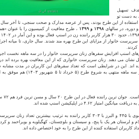
دف تسهیل
 به دست تو
 دوره، در سالهای
۱۳۹۸ و ۱۳۹۹
، طرح معافیت از کمیسیون را با عنوان «همر
سرزمینم»
 هزار کاربر رسیده است. در نخستین دوره، ۴۱۷ زن سرپرست خانوار از مزایای این طرح بهره مند شدند. سال جاری، تا میان
های اسنپ افزایش سفرهای زنان سرپرست خانوار را در سه ماهه نخست اج
مدت مشابه سال قبل نشان می دهند. زنان سرپرست خانواری که از این معافیت بهره برده اند 
ون و ۷۳۸ هزار و ۵۶۲ سفر انجام داده اند. این در شرایطی است که تعداد سفرهای این کاربران در مدت مشا
۸۳۸ هزار و ۸۰۶ سفر بود. این گروه از کاربران اسنپ در سه ماهه منتهی به شروع طرح (۵
میانگین سنی زنان سرپرست 
یاز ۴.۶۲ در اپلیکیشن اسنپ شده اند.
استان های تهران با هزار و ۶۰۸ کاربر راننده، خراسان رضوی با ۴۴۵ و البرز با ۳۰۳ کاربر راننده به ترتیب بیشترین تعداد 
م و لرستان هر یک با پنج، و سیستان و بلوچستان، کهگیلویه و بویراحمد و کرد
 کاربران استفاده کننده از این طرح را به خود اختصاص داده اند.