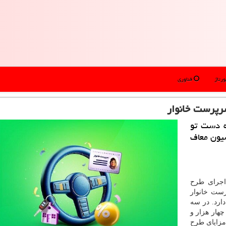
رتاژ
فناوری
ه دست تو
سیون معاف
اجرای طرح
رست خانوار
ه دارد. در سه
ح معافیت، از ۵ شهریور تا ۱۰ آذر، چهار هزار و
 مزایای طرح