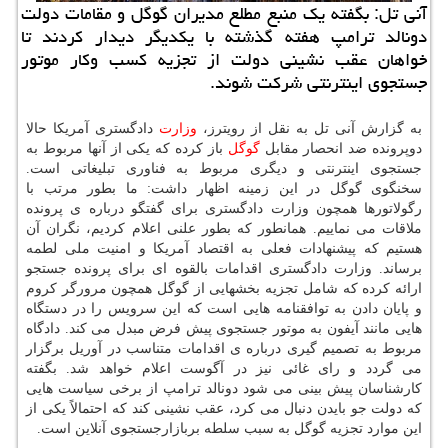
آنی تل: بگفته یک منبع مطلع مدیران گوگل و مقامات دولت
دونالد ترامپ هفته گذشته با یکدیگر دیدار کردند تا
خواهان عقب نشینی دولت از تجزیه کسب وکار موتور
جستجوی اینترنتی شرکت شوند.
به گزارش آنی تل به نقل از رویترز،
وزارت
دادگستری آمریکا حالا
دوپرونده ضد انحصار مقابل
گوگل
باز کرده که یکی از آنها مربوط به
جستجوی اینترنتی و دیگری مربوط به فناوری تبلیغاتی است.
سخنگوی گوگل در این زمینه اظهار داشت: ما بطور مرتب با
رگولاتورها همچون وزارت دادگستری برای گفتگو درباره ی پرونده
ملاقات می نماییم. همانطور که بطور علنی اعلام کردیم، نگران آن
هستیم که پیشنهادات فعلی به اقتصاد آمریکا و امنیت ملی لطمه
برساند. وزارت دادگستری اقدامات بالقوه ای برای پرونده جستجو
ارائه کرده که شامل تجزیه بخشهایی از گوگل همچون مرورگر کروم
و پایان دادن به توافقنامه هایی است که این سرویس را در دستگاه
هایی مانند آیفون به موتور جستجوی پیش فرض مبدل می کند. دادگاه
مربوط به تصمیم گیری درباره ی اقدامات متناسب در آوریل برگزار
می گردد و رای غائی نیز در آگوست اعلام خواهد شد. بگفته
کارشناسان پیش بینی می شود دونالد ترامپ از برخی سیاست هایی
که دولت جو بایدن دنبال می کرد، عقب نشینی کند که احتمالاً یکی از
این موارد تجزیه گوگل به سبب سلطه بربازارجستجوی آنلاین است.