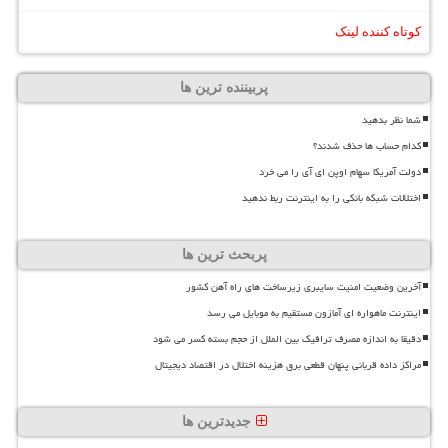
کوتاه کننده لینک
پربیننده ترین ها
شما نظر بدهید
کدام حساب ها حذف شدند؟
دولت آمریکا سهام اوپن ای آی را می خرد
اختلالات شبکه بانکی را به اینترنت ربط ندهید
پربحث ترین ها
آخرین وضعیت امنیت سایبری زیرساخت های راه آهن کشور
اینترنت ماهواره ای آمازون مستقیم به موبایل می رسد
دقیقا به اندازه مصرف ترافیک بین الملل از حجم بسته کسر می شود
مراکز داده قربانی پنهان قطعی برق هزینه اختلال در اقتصاد دیجیتال
جدیدترین ها