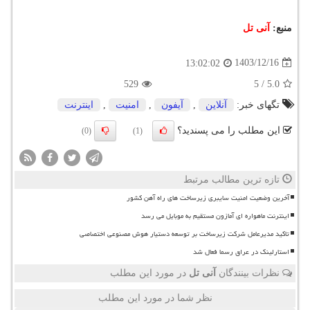
منبع:
آنی تل
1403/12/16
13:02:02
529
5
/
5.0
تگهای خبر:
آنلاین
,
آیفون
,
امنیت
,
اینترنت
این مطلب را می پسندید؟
(0)
(1)
تازه ترین مطالب مرتبط
آخرین وضعیت امنیت سایبری زیرساخت های راه آهن کشور
اینترنت ماهواره ای آمازون مستقیم به موبایل می رسد
تاکید مدیرعامل شرکت زیرساخت بر توسعه دستیار هوش مصنوعی اختصاصی
استارلینک در عراق رسما فعال شد
نظرات بینندگان
آنی تل
در مورد این مطلب
نظر شما در مورد این مطلب