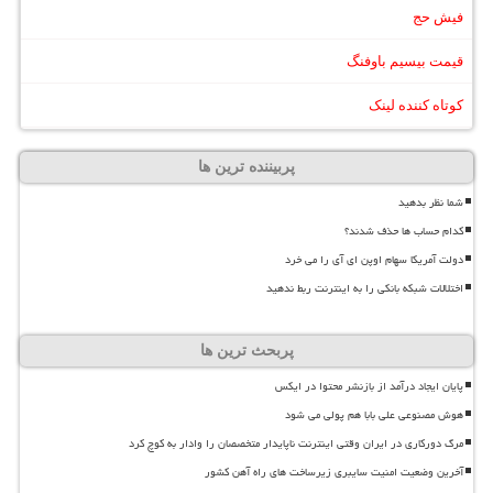
فیش حج
قیمت بیسیم باوفنگ
کوتاه کننده لینک
پربیننده ترین ها
شما نظر بدهید
کدام حساب ها حذف شدند؟
دولت آمریکا سهام اوپن ای آی را می خرد
اختلالات شبکه بانکی را به اینترنت ربط ندهید
پربحث ترین ها
پایان ایجاد درآمد از بازنشر محتوا در ایکس
هوش مصنوعی علی بابا هم پولی می شود
مرگ دورکاری در ایران وقتی اینترنت ناپایدار متخصصان را وادار به کوچ کرد
آخرین وضعیت امنیت سایبری زیرساخت های راه آهن کشور