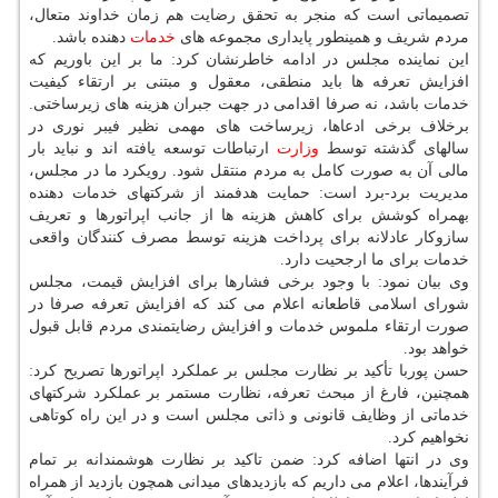
تصمیماتی است که منجر به تحقق رضایت هم زمان خداوند متعال،
مردم شریف و همینطور پایداری مجموعه های
خدمات
دهنده باشد.
این نماینده مجلس در ادامه خاطرنشان کرد: ما بر این باوریم که
افزایش تعرفه ها باید منطقی، معقول و مبتنی بر ارتقاء کیفیت
خدمات باشد، نه صرفا اقدامی در جهت جبران هزینه های زیرساختی.
برخلاف برخی ادعاها، زیرساخت های مهمی نظیر فیبر نوری در
سالهای گذشته توسط
وزارت
ارتباطات توسعه یافته اند و نباید بار
مالی آن به صورت کامل به مردم منتقل شود. رویکرد ما در مجلس،
مدیریت برد-برد است: حمایت هدفمند از شرکتهای خدمات دهنده
بهمراه کوشش برای کاهش هزینه ها از جانب اپراتورها و تعریف
سازوکار عادلانه برای پرداخت هزینه توسط مصرف کنندگان واقعی
خدمات برای ما ارجحیت دارد.
وی بیان نمود: با وجود برخی فشارها برای افزایش قیمت، مجلس
شورای اسلامی قاطعانه اعلام می کند که افزایش تعرفه صرفا در
صورت ارتقاء ملموس خدمات و افزایش رضایتمندی مردم قابل قبول
خواهد بود.
حسن پوربا تأکید بر نظارت مجلس بر عملکرد اپراتورها تصریح کرد:
همچنین، فارغ از مبحث تعرفه، نظارت مستمر بر عملکرد شرکتهای
خدماتی از وظایف قانونی و ذاتی مجلس است و در این راه کوتاهی
نخواهیم کرد.
وی در انتها اضافه کرد: ضمن تاکید بر نظارت هوشمندانه بر تمام
فرآیندها، اعلام می داریم که بازدیدهای میدانی همچون بازدید از همراه