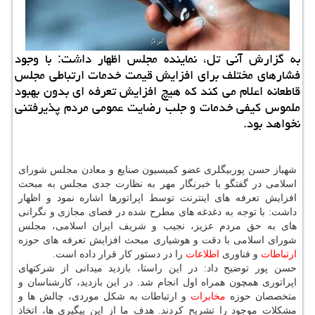
به گزارش آنی تل، نماینده مجلس اظهار داشت: با وجود
فشارهای مختلف برای افزایش قیمت خدمات ارتباطی مجلس
قاطعانه اعلام می کند که هیچ افزایش تعرفه ای بدون بهبود
ملموس کیفی خدمات و جلب رضایت عمومی مردم پذیرفتنی
نخواهد بود.
شهباز حسن پوربیگلری عضو کمیسیون صنایع و معادن مجلس شورای
اسلامی در گفتگو با خبرنگار مهر به نظارت جدی مجلس به مبحث
افزایش تعرفه های اینترنت توسط اپراتورها اشاره نمود و اظهار
داشت: با توجه به دغدغه های مطرح شده در فضای مجازی و نگرانی
های به حق مردم عزیز، نجیب و شریف ایران اسلامی، مجلس
شورای اسلامی با دقت و هوشیاری مبحث افزایش تعرفه های حوزه
ارتباطات
و فناوری
اطلاعات
را در دستور کار قرار داده است.
حسن پور توضیح داد: در این راستا، بازدید میدانی از شرکتهای
اپراتوری همچون همراه اول انجام شد. در این بازدید، کارشناسان و
متخصصان حوزه
مخابرات
و ارتباطات به شکل موردی، چالش ها و
مشکلات موجود را تشریح کردند. هدف ما از این پیگیری ها، اتخاذ