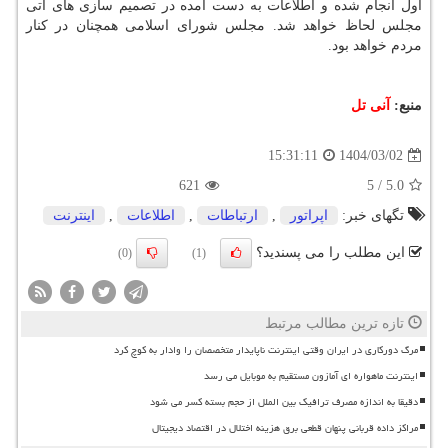
اول انجام شده و اطلاعات به دست آمده در تصمیم سازی های آتی
مجلس لحاظ خواهد شد. مجلس شورای اسلامی همچنان در کنار
مردم خواهد بود.
منبع:
آنی تل
1404/03/02
15:31:11
621
5
/
5.0
تگهای خبر:
اپراتور
,
ارتباطات
,
اطلاعات
,
اینترنت
این مطلب را می پسندید؟
(0)
(1)
تازه ترین مطالب مرتبط
مرگ دورکاری در ایران وقتی اینترنت ناپایدار متخصصان را وادار به کوچ کرد
اینترنت ماهواره ای آمازون مستقیم به موبایل می رسد
دقیقا به اندازه مصرف ترافیک بین الملل از حجم بسته کسر می شود
مراکز داده قربانی پنهان قطعی برق هزینه اختلال در اقتصاد دیجیتال