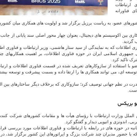
 ارتباطات
 فناورانه
رهای عضو، به ریاست برزیل برگزار شد و اولویت های همکاری میان کشور
ری بین اکوسیستم های دیجیتال، بعنوان چهار محور اصلی سند پایانی از جانب
ری اطلاعات که به نمایندگی از سید ستار هاشمی، وزیر ارتباطات و فناوری اطل
مهوری اسلامی ایران در حوزه فناوری اطلاعات، بر اهمیت همکاریهای چند
ک تاکید کرد.
و با استفاده از سازوکارهای تعریف شده در قسمت فناوری اطلاعات و ارتبا
وسعه ای، می توانند همکاری ها را ارتقا داده و بسمت پیشرفت و توسعه بیش
قدرت در نظم جهانی توصیف کرد؛ سازوکاری که برخلاف دیگر ساختارهای بین الم
است.
عو بریکس
ین الملل وزارت ارتباطات با رؤسای هیأت ها و مقامات کشورهای شرکت کنند
ی، اندونزی و اتیوپی دیدار و گفتگو کرد.
جانبه در حوزه های در رابطه با ارتباطات و فناوری اطلاعات مورد بررسی قرا
ه با حضور مدیران چند شرکت بزرگ و اپراتورهای این کشور برگزار شد، در ر