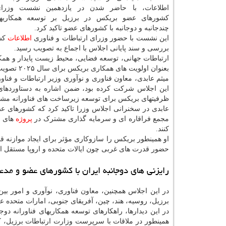
اطلاعات، با حاضر شدن در یازدهمین نشست وزرای
کشورهای عضو بریکس در برزیل بر توسعه همکاریهای
چندجانبه و دوجانبه با کشورهای عضو تاکید کرد.
این نشست با حضور وزرای ارتباطات و فناوری
اطلاعات
کشو
بررسی و سند پایانی اجلاس با اجماع به تصویب رسید.
ارتباطات جهانی، توسعه فضایی، محیط زیست پایدار و همکا
بعنوان اولویت های همکاری بریکس برای سال ۲۰۲۵ تصویب گردید.
میثم عابدی، معاون فناوری و نوآوری وزیر ارتباطات و فناو
این اجلاس شرکت کرده بود، ضمن اشاره به دستاوردهای ج
ظرفیتهای بریکس برای توسعه زیرساخت های فناورانه مشتر
عابدی در سخنرانی اجلاس وزرا تاکید کرد که کشورهای عض
مجمع فراقاره ای و سرمایه گذاری مشترک در
پروژه
های ت
کنند.
او همینطور بریکس را سازوکاری مؤثر برای ایجاد موازنه 
حضور قدرت های غربی چون ایالات متحده و اروپا مستقل 
رایزنی های دوجانبه ایران با کشورهای عضو و مد
در این اجلاس همچنین، معاون فناوری، نوآوری و امور ب
برزیل، روسیه، هند، چین، آفریقای جنوبی، امارات متحده عرب
در این دیدارها، راهکارهای توسعه همکاریهای فناورانه دو
همینطور در ملاقات با سرپرست وزارت ارتباطات برزیل، ک