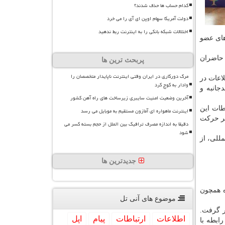
کدام حساب ها حذف شدند؟
دولت آمریکا سهام اوپن ای آی را می خرد
اختلالات شبکه بانکی را به اینترنت ربط ندهید
های عضو
 حاضران
پربحث ترین ها
مرگ دورکاری در ایران وقتی اینترنت ناپایدار متخصصان را
اعات در
وادار به کوچ کرد
جانبه و
آخرین وضعیت امنیت سایبری زیرساخت های راه آهن کشور
طات این
اینترنت ماهواره ای آمازون مستقیم به موبایل می رسد
تر حرکت
دقیقا به اندازه مصرف ترافیک بین الملل از حجم بسته کسر می
شود
للی، از
جدیدترین ها
ه همچون
موضوع های آنی تل
ر گرفت.
اطلاعات
ارتباطات
پیام
اپل
ابطه با