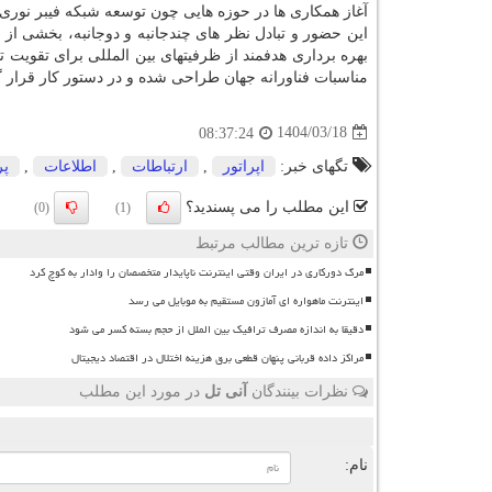
آغاز همکاری ها در حوزه هایی چون توسعه شبکه فیبر نوری 
این حضور و تبادل نظر های چندجانبه و دوجانبه، بخشی از 
بهره برداری هدفمند از ظرفیتهای بین المللی برای تقویت 
مناسبات فناورانه جهان طراحی شده و در دستور کار قرار 
1404/03/18
08:37:24
تگهای خبر:
اپراتور
,
ارتباطات
,
اطلاعات
,
پر
این مطلب را می پسندید؟
(0)
(1)
تازه ترین مطالب مرتبط
مرگ دورکاری در ایران وقتی اینترنت ناپایدار متخصصان را وادار به کوچ کرد
اینترنت ماهواره ای آمازون مستقیم به موبایل می رسد
دقیقا به اندازه مصرف ترافیک بین الملل از حجم بسته کسر می شود
مراکز داده قربانی پنهان قطعی برق هزینه اختلال در اقتصاد دیجیتال
نظرات بینندگان
آنی تل
در مورد این مطلب
ن
نام: