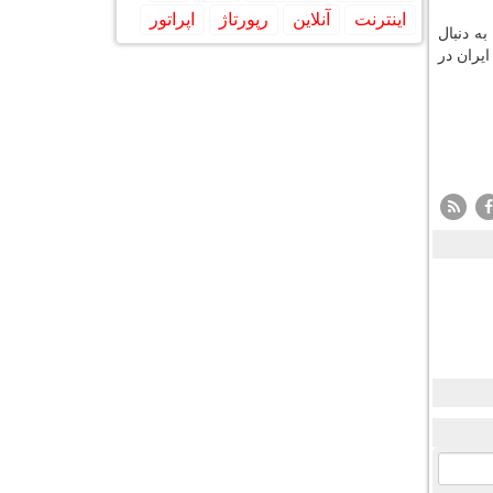
اینترنت
آنلاین
رپورتاژ
اپراتور
ه دنبال
یران در