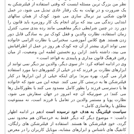
نظر من بزرگ ترین مسئله اینست که وقتی استفاده از فیلترشکن به
یک ضرورت و در نهایت به یک رفتار عادی تبدیل می شود، در عمل
قانون شکنی نیز نرمال سازی می شود. کودک از همان سالهای
ابتدایی زندگی می بیند که برای انجام یک کار روزمره باید قانون را
دور زد. در چنین شرایطی دیگر مفاهیمی مانند رده بندی سنی، کنترل
زمان استفاده، نظارت والدین و قفل کودک نیز به سادگی قابل دور
زدن هستند. هیچ کلاس آموزشی، سخنرانی یا نظارت الزامی خانواده
نمی تواند اثری بیشتر از آن چه کودک هر روز در عمل از اطرافیانش
می بیند، داشته باشد. ازاین رو نخستین لطمه این وضعیت، از میان
رفتن فرهنگ قانون مداری و پایبندی به قواعد است.»
وی در ادامه اضافه کرد: «از سوی دیگر، والدین نیز دیگر نمی توانند از
ابزارهای نظارت بر فرزند که در خیلی از کشورهای دنیا مورد استفاده
قرار می گیرد، بهره ببرند؛ برای اینکه خیلی از این ابزارها در کنار
فیلترشکن ها به درستی کار نمی کنند. نتیجه این می شود که خانواده
ها یا دسترسی فرزند را بطور کامل مسدود می کنند یا بطورکامل رها
می کنند؛ در صورتیکه آن چه امروز در جهان سفارش می شود،
نظارت پویا و مستمر والدین در تعامل با فرزند است، نه ممنوعیت
مطلق یا رهاسازی کامل.»
سیاست فیلترینگ به هدف خود نرسیده است
ادهم در ادامه اظهار
داشت: « موضوع دیگر که دیگر فقط به خردسالان هم محدود نمی
گردد، خودِ فیلترشکن ها هستند. استفاده از فیلترشکن های رایگان،
کانفیگ های ناشناس و ابزارهای مشابه، موبایل کاربران را در معرض