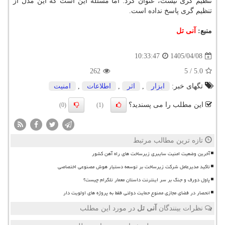
تنظیم گری نیست، عنوان کرد: اما مسئله این است که این مدل از
تنظیم گری پاسخ نداده است.
منبع:
آنی تل
1405/04/08
10:33:47
262
5
/
5.0
تگهای خبر:
ابزار
,
اثر
,
اطلاعات
,
امنیت
این مطلب را می پسندید؟
(0)
(1)
تازه ترین مطالب مرتبط
آخرین وضعیت امنیت سایبری زیرساخت های راه آهن کشور
تاکید مدیرعامل شرکت زیرساخت بر توسعه دستیار هوش مصنوعی اختصاصی
پاول دورف و جنگ بر سر اینترنت داستان معمار تلگرام چیست؟
انحصار در فضای مجازی ممنوع حمایت دولتی فقط به پروژه های اولویت دار
نظرات بینندگان
آنی تل
در مورد این مطلب