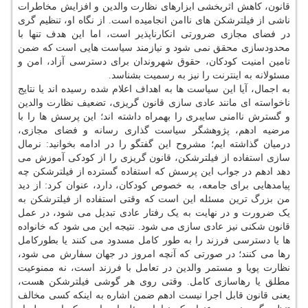
قانون، کاهش اثربخشی ابزارهای نظارت والدین و افزایش مخاطرات
ناشی از فیلترشکن های ناامن انجامیده است. از نگاه او، تنظیم گری
در فضای مجازی ضرورتی انکارناپذیر است، اما این هدف تنها با
محدودسازی محقق نمی شود و نیازمند سیاست هایی است که ضمن
تامین امنیت کودکان، حقوق شهروندان برای دسترسی آزاد، امن و
مسئولانه به اینترنت را نیز به رسمیت بشناسد.
به اجمال، آیا این سیاست ها به اهداف اعلام شده رسیده اند یا نتایج
ناخواسته ای مانند عادی سازی قانون گریزی، تضعیف نظارت والدین
و گسترش ناامنی سایبری را بهمراه داشته اند؛ این پرسش ها را با
مرضیه ادهم، پژوهشگر سیاست گذاری رسانه و فضای مجازی،
درمیان گذاشته ایم؛ مشروح این گفتگو را در ادامه بخوانید: نرمال
سازی استفاده از فیلترشکن، قانون گریزی را از کودکی آموزش می
دهد ادهم در جواب این پرسش که استفاده گسترده از فیلترشکن چه
پیامدهایی برای جامعه، به خصوص کودکان، دارد، عنوان کرد: از دید
من بزرگ ترین مسئله این است که وقتی استفاده از فیلترشکن به
یک ضرورت و در نهایت به یک رفتار عادی تبدیل می شود، در عمل
قانون شکنی نیز عادی سازی می شود. نتیجه این می شود که خانواده
ها یا دسترسی فرزند را به طور کامل مسدود می کنند یا بطورکامل
رها می کنند؛ در صورتی که آنچه امروز در جهان سفارش می شود،
نظارت پویا و مستمر والدین در تعامل با فرزند است، نه ممنوعیت
مطلق یا رهاسازی کامل. وقتی روی هر گوشی فیلترشکن هست،
یعنی قانون قابل اجرا نیست ادهم ضمن اشاره به اینکه کسی مخالف