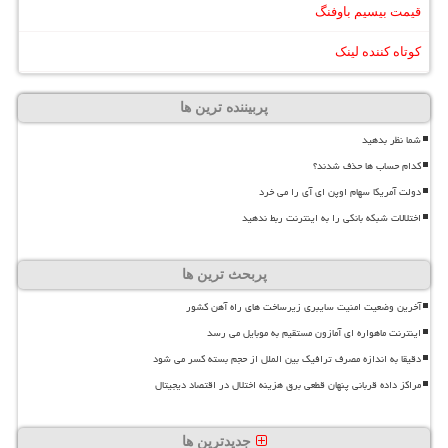
قیمت بیسیم باوفنگ
کوتاه کننده لینک
پربیننده ترین ها
شما نظر بدهید
کدام حساب ها حذف شدند؟
دولت آمریکا سهام اوپن ای آی را می خرد
اختلالات شبکه بانکی را به اینترنت ربط ندهید
پربحث ترین ها
آخرین وضعیت امنیت سایبری زیرساخت های راه آهن کشور
اینترنت ماهواره ای آمازون مستقیم به موبایل می رسد
دقیقا به اندازه مصرف ترافیک بین الملل از حجم بسته کسر می شود
مراکز داده قربانی پنهان قطعی برق هزینه اختلال در اقتصاد دیجیتال
جدیدترین ها