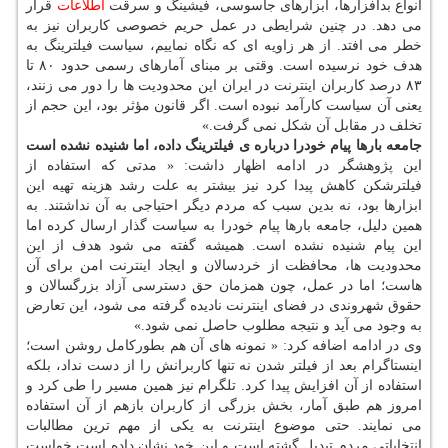
انواع بدافزارها، ابزارهای جاسوسی، فیشینگ و سرقت
اطلاعات
قرار
می دهد. در چنین شرایطی در عمل حریم خصوصی کاربران نیز به
خطر می افتد. از هر زاویه ای که نگاه نماییم، سیاست فیلترینگ به
هدف خود نرسیده است. وقتی بر مبنای آمارهای رسمی حدود ۸۰ تا
۸۳ درصد کاربران اینترنت در ایران این محدودیت ها را دور می زنند،
یعنی آن سیاست کارآمد نبوده است. اگر قانون مؤثر بود، این حجم از
تخلف در مقابل آن شکل نمی گرفت.»
جامعه بارها پیام خودرا درباره ی فیلترینگ داده، اما شنیده نشده است
این پژوهشگر در ادامه اظهار داشت: « مدتی که استفاده از
فیلترشکن کاهش پیدا کرد نیز بیشتر به علت رشد هزینه تهیه این
ابزارها بود، نه بدین سبب که مردم دیگر احتیاجی به آن نداشتند. به
همین دلیل، جامعه بارها پیام خودرا به سیاست گذار ارسال کرده اما
این پیام شنیده نشده است. همیشه گفته می شود هدف از این
محدودیت ها، محافظت از خردسالان و ایجاد اینترنت امن برای آن
هاست؛ اما در عمل، چون همزمان حق دسترسی آزاد بزرگسالان و
حقوق شهروندی در فضای اینترنت نادیده گرفته می شود، این تعارض
به وجود می آید و نتیجه مطلوب حاصل نمی شود.»
وی در ادامه اضافه کرد: « نمونه های آن هم بطورکامل روشن است؛
اینستاگرام بعد از فیلتر شدن نه تنها کاربرانش را از دست نداد، بلکه
استفاده از آن افزایش پیدا کرد. تلگرام نیز همین مسیر را طی کرد و
امروز هم طبق آمار، بخش بزرگی از کاربران بازهم از آن استفاده
می نمایند. حتی موضوع اینترنت به یکی از مهم ترین مطالبات
انتخاباتی مردم تبدیل گشته است و این خود نشان داده است خواست