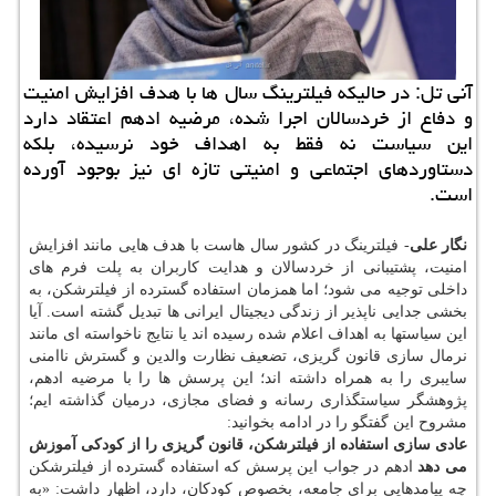
آنی تل: در حالیکه فیلترینگ سال ها با هدف افزایش امنیت
و دفاع از خردسالان اجرا شده، مرضیه ادهم اعتقاد دارد
این سیاست نه فقط به اهداف خود نرسیده، بلکه
دستاوردهای اجتماعی و امنیتی تازه ای نیز بوجود آورده
است.
نگار علی
- فیلترینگ در کشور سال هاست با هدف هایی مانند افزایش
امنیت، پشتیبانی از خردسالان و هدایت کاربران به پلت فرم های
داخلی توجیه می شود؛ اما همزمان استفاده گسترده از فیلترشکن، به
بخشی جدایی ناپذیر از زندگی دیجیتال ایرانی ها تبدیل گشته است. آیا
این سیاستها به اهداف اعلام شده رسیده اند یا نتایج ناخواسته ای مانند
نرمال سازی قانون گریزی، تضعیف نظارت والدین و گسترش ناامنی
سایبری را به همراه داشته اند؛ این پرسش ها را با مرضیه ادهم،
پژوهشگر سیاستگذاری رسانه و فضای مجازی، درمیان گذاشته ایم؛
مشروح این گفتگو را در ادامه بخوانید:
عادی سازی استفاده از فیلترشکن، قانون گریزی را از کودکی آموزش
می دهد
ادهم در جواب این پرسش که استفاده گسترده از فیلترشکن
چه پیامدهایی برای جامعه، بخصوص کودکان، دارد، اظهار داشت: «به