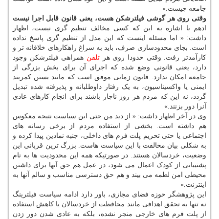
جامعه چیست.»
وقتی روی هر گوشی فیلترشکن هست، یعنی قانون قابل اجرا نیست
ادهم با اشاره به این که کسی مخالف تنظیم گری نیست، اظهار
داشت: « اما مسئله اینست که این مدل از تنظیم گری پاسخ نداده
است. بجای محدودسازی صرف، باید به سراغ راهکارهای خلاقانه تر و
کارآمدتر رفت. وقتی حدودا روی هر
تلفن
همراهی فیلترشکن وجود
دارد، یعنی قانونی وضع شده که اجرای آن برای بخش بزرگی از
جامعه امکان ندارد. قانون زمانی موفق است که مانند بستن کمربند
ایمنی یا واکسیناسیون، به یک رفتار داوطلبانه و پذیرفته شده تبدیل
گردد، نه این که مردم هر روز ناچار باشند برای انجام کارهای عادی
آنرا دور بزنند.»
وی در آخر اظهار داشت: « از دید من حتی این سیاست نتیجه معکوس
هم داشته است. بخشی از استفاده مردم از برخی رسانه های
اجتماعی یا حتی تحریم پلت فرم های داخلی، جنبه نمادین پیدا کرده و
به شکلی بیان مخالفت با این سیاست هاست. بزرگ ترین قربانی این
وضعیت، خردسالان هستند. در صورتیکه همه این محدودیت ها به نام
پشتیبانی از کودک اعمال می شود، در عمل هم حق آنها برای داشتن
محیطی امن لطمه می بیند و هم حق دسترسی مناسب و سالم آنها به
اینترنت.»
این پژوهشگر حوزه فضای مجازی، باور دارد ادامه سیاست فیلترینگ
نه تنها به تحقق اهدافی مانند محافظت از خردسالان یا کاهش استفاده
از پلت فرم های خارجی منجر نشده، بلکه به عادی شدن دور زدن