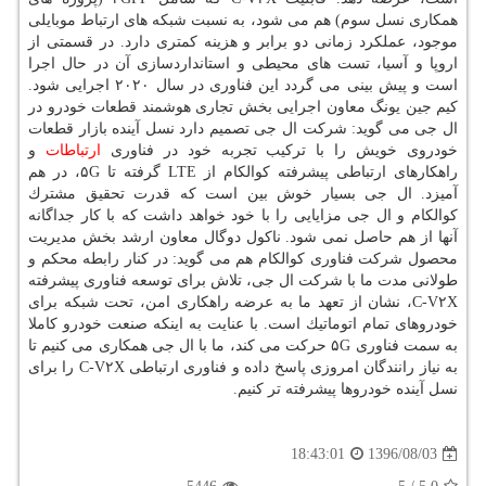
همكاری نسل سوم) هم می شود، به نسبت شبكه های ارتباط موبایلی
موجود، عملكرد زمانی دو برابر و هزینه كمتری دارد. در قسمتی از
اروپا و آسیا، تست های محیطی و استانداردسازی آن در حال اجرا
است و پیش بینی می گردد این فناوری در سال ۲۰۲۰ اجرایی شود.
كیم جین یونگ معاون اجرایی بخش تجاری هوشمند قطعات خودرو در
ال جی می گوید: شركت ال جی تصمیم دارد نسل آینده بازار قطعات
خودروی خویش را با تركیب تجربه خود در فناوری
ارتباطات
و
راهكارهای ارتباطی پیشرفته كوالكام از LTE گرفته تا ۵G، در هم
آمیزد. ال جی بسیار خوش بین است كه قدرت تحقیق مشترك
كوالكام و ال جی مزایایی را با خود خواهد داشت كه با كار جداگانه
آنها از هم حاصل نمی شود. ناكول دوگال معاون ارشد بخش مدیریت
محصول شركت فناوری كوالكام هم می گوید: در كنار رابطه محكم و
طولانی مدت ما با شركت ال جی، تلاش برای توسعه فناوری پیشرفته
C-V۲X، نشان از تعهد ما به عرضه راهكاری امن، تحت شبكه برای
خودروهای تمام اتوماتیك است. با عنایت به اینكه صنعت خودرو كاملا
به سمت فناوری ۵G حركت می كند، ما با ال جی همكاری می كنیم تا
به نیاز رانندگان امروزی پاسخ داده و فناوری ارتباطی C-V۲X را برای
نسل آینده خودروها پیشرفته تر كنیم.
1396/08/03
18:43:01