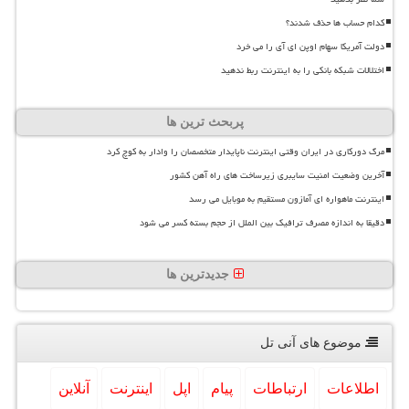
کدام حساب ها حذف شدند؟
دولت آمریکا سهام اوپن ای آی را می خرد
اختلالات شبکه بانکی را به اینترنت ربط ندهید
پربحث ترین ها
مرگ دورکاری در ایران وقتی اینترنت ناپایدار متخصصان را وادار به کوچ کرد
آخرین وضعیت امنیت سایبری زیرساخت های راه آهن کشور
اینترنت ماهواره ای آمازون مستقیم به موبایل می رسد
دقیقا به اندازه مصرف ترافیک بین الملل از حجم بسته کسر می شود
جدیدترین ها
موضوع های آنی تل
اطلاعات
ارتباطات
پیام
اپل
اینترنت
آنلاین