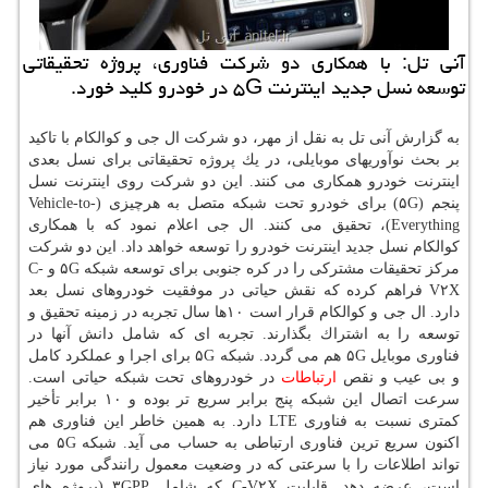
آنی تل: با همكاری دو شركت فناوری، پروژه تحقیقاتی
توسعه نسل جدید اینترنت ۵G در خودرو كلید خورد.
به گزارش آنی تل به نقل از مهر، دو شركت ال جی و كوالكام با تاكید
بر بحث نوآوریهای موبایلی، در یك پروژه تحقیقاتی برای نسل بعدی
اینترنت خودرو همكاری می كنند. این دو شركت روی اینترنت نسل
پنجم (۵G) برای خودرو تحت شبكه متصل به هرچیزی (Vehicle-to-
Everything)، تحقیق می كنند. ال جی اعلام نمود كه با همكاری
كوالكام نسل جدید اینترنت خودرو را توسعه خواهد داد. این دو شركت
مركز تحقیقات مشتركی را در كره جنوبی برای توسعه شبكه ۵G و C-
V۲X فراهم كرده كه نقش حیاتی در موفقیت خودروهای نسل بعد
دارد. ال جی و كوالكام قرار است ۱۰ها سال تجربه در زمینه تحقیق و
توسعه را به اشتراك بگذارند. تجربه ای كه شامل دانش آنها در
فناوری موبایل ۵G هم می گردد. شبكه ۵G برای اجرا و عملكرد كامل
و بی عیب و نقص
ارتباطات
در خودروهای تحت شبكه حیاتی است.
سرعت اتصال این شبكه پنج برابر سریع تر بوده و ۱۰ برابر تأخیر
كمتری نسبت به فناوری LTE دارد. به همین خاطر این فناوری هم
اكنون سریع ترین فناوری ارتباطی به حساب می آید. شبكه ۵G می
تواند اطلاعات را با سرعتی كه در وضعیت معمول رانندگی مورد نیاز
است، عرضه دهد. قابلیت C-V۲X كه شامل ۳GPP (پروژه های