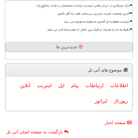
مرگ دورکاری در ایران وقتی اینترنت ناپایدار متخصصان را وادار به کوچ کرد
آخرین وضعیت امنیت سایبری زیرساخت های راه آهن کشور
اینترنت ماهواره ای آمازون مستقیم به موبایل می رسد
دقیقا به اندازه مصرف ترافیک بین الملل از حجم بسته کسر می شود
جدیدترین ها
موضوع های آنی تل
اطلاعات
ارتباطات
پیام
اپل
اینترنت
آنلاین
رپورتاژ
اپراتور
صفحه اخبار
بازگشت به صفحه اصلی آنی تل