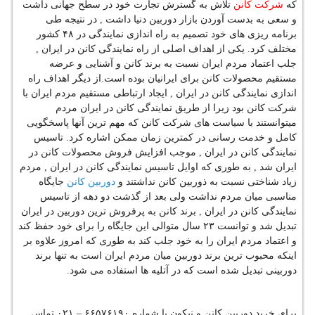
شرکت کانن
که
تلاش به گسترش تجارت خود در سطح جهانی داشت
و سعی به بدست آوردن بازار دوربین دنیا داشت , در نتیجه طی
برنامه ریزی های خود تصمیم به راه اندازی نمایندگی در ۴۸ کشور
مختلف کرد. یکی از اهداف اصلی از راه نمایندگی کانن در ایران ,
جلب اعتماد مردم ایران نسبت به برند کانن و آشنایی و عرضه
مستقیم محصولات کانن برای ایرانیان بوده است.از دیگر اهداف راه
اندازی نمایندگی کانن در ایران , ایجاد ارتباطی مستقیم مردم ایران با
شرکت کانن بود زیرا از طریق نمایندگی کانن در ایران مردم
میتوانستند با سیاست های شرکت کانن که مهم ترین آنها پاسخگویی
کامل و خدمت رسانی در کمترین زمان ممکن اشاره کرد. تاسیس
نمایندگی کانن در ایران , موجب افزایش فروش محصولات کانن در
ایران شد , به طوری که اوایل تاسیس نمایندگی کانن در ایران , مردم
دوربین کانن
زیاد شناختی نسبت به ذوربین کانن نداشتند و
جایگاه
مناسبی میان مردم نداشت ولی بعد از گذشت دو دهه از تاسیس
نمایندگی کانن در ایران , برند کانن به پرفروش ترین دوربین در ایران
تبدیل شد و توانست ۲۳ سال متوالی این جایگاه را برای خود حفظ کند
و اعتماد مردم ایران را به خود جلب کند به طوری که امروز علاوه بر
اینکه محبوب ترین برند دوربین میان مردم ایران است به تنها برند
دوربینی تبدیل شده است که در آتلیه ها استفاده می شود.
برای خرید دوربین کانن و نیکون با شماره ۶۶۵۷۶۱۹۰ – ۰۲۱ تماس