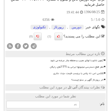
حاصل فرمایید
1396/08/25
19:41:44
6356
5
/
5.0
تگهای خبر:
دوربین
,
رپورتاژ
,
تكنولوژی
این مطلب را می پسندید؟
(0)
(1)
تازه ترین مطالب مرتبط
آیفون تاشو با لولای عجیب و محفظه بخار عرضه می شود
خطر قطع دسترسی میلیونها ایرانی به VPNهای رایگان
گلکسی اس ۲۶ پلاس با برچسب قیمت ۱۶۵۰ دلاری
اثر رپورتاژ آگهی بر سئو چیست؟
نظرات بینندگان
آنی تل
در مورد این مطلب
نظر شما در مورد این مطلب
نام: