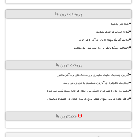
پربیننده ترین ها
شما نظر بدهید
کدام حساب ها حذف شدند؟
دولت آمریکا سهام اوپن ای آی را می خرد
اختلالات شبکه بانکی را به اینترنت ربط ندهید
پربحث ترین ها
آخرین وضعیت امنیت سایبری زیرساخت های راه آهن کشور
اینترنت ماهواره ای آمازون مستقیم به موبایل می رسد
دقیقا به اندازه مصرف ترافیک بین الملل از حجم بسته کسر می شود
مراکز داده قربانی پنهان قطعی برق هزینه اختلال در اقتصاد دیجیتال
جدیدترین ها