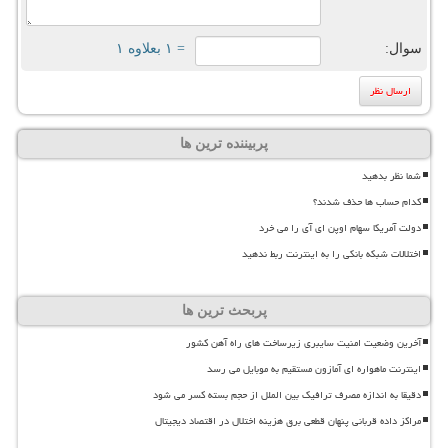
سوال:
= ۱ بعلاوه ۱
پربیننده ترین ها
شما نظر بدهید
کدام حساب ها حذف شدند؟
دولت آمریکا سهام اوپن ای آی را می خرد
اختلالات شبکه بانکی را به اینترنت ربط ندهید
پربحث ترین ها
آخرین وضعیت امنیت سایبری زیرساخت های راه آهن کشور
اینترنت ماهواره ای آمازون مستقیم به موبایل می رسد
دقیقا به اندازه مصرف ترافیک بین الملل از حجم بسته کسر می شود
مراکز داده قربانی پنهان قطعی برق هزینه اختلال در اقتصاد دیجیتال