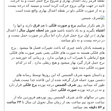
نقطه قرمز رنگ اعتدال بهاری و شروع برج حمل است و به حرکت
ثانیه در جهت توالی بروج حرکت کرده است و میبینید که درجه بیست
و نه از صورت فلکی دلو در نقطه اعتدال بهاری واقع شده است
باز هم تکرار میکنیم
برج و صورت فلکی
با هم
فرق
دارند و انها را
اشتباه
نگیرید و به یاد داشته باشید هنوز هم
لحظه تحویل سال
( اعتدال
بهاری ) در اول برج حمل قرار دارد اما دیگر در صورت حمل نیست و
در درجه بیست و نه دلو میباشد .
و همیشه یادتان باشد چیزی که باعث تغییرات فصل ها میشود , برج
های فلکی هستند نه صورت های فلکی یعنی تغییر صورت های فلکی
هیچ ارتباطی با تغییرات اب و هوایی ندارد , و زمانی که خورشید در
برج حمل قرار گیرد بهار میشود و هیچ ربطی ندارد , که در کدام
صورت فلکی دیده شود .
و داستان شبهه شرف الشمس که این روزها توسط رسانه های
دشمن مورد حمله قرار گرفته شده از این قاعده جدا نیست همان
طور که میدانید روز
شرف الشمس
درجه نوزده
برج فلکی
قرار دارد
و نه در درجه نوزده
صورت فلکی
حمل .
پس در سالهای عادی شرف الشمس روز نوزدهم فروردین ماه از
ساعت حدود نیم ساعت بعد از زمان سال تحویل ان سال تا
۲۳ ساعت
و ۵۷ دقیقه
بعد میباشد