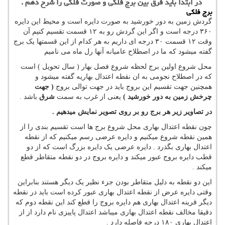
در ابتدا باید فرق بین برج فلکی و صورت فلکی را شرح دهم .
برج فلکی
گردش زمین به دور خورشید به صورت دایره است و محیط این دایره
۳۶۰ درجه است و اگر این گردش رو به ۱۲ قسمت تقسیم کنیم آن
وقت ۱۲ قسمت ۳۰ درجه ای داریم به هر کدام از این قسمتها یک برج
گفته میشود که ما در اصطلاح عامیانه آنها رل ماه می نامیم
محل شروع اولین برج لحظه شروع فصل بهار ( سال تحویل ) است
که در اصطلاح نجومی به ان نقطه اعتدال بهاریه گفته میشود و
همچنین جهت تقسیم این بروج باید در جهت توالی بروج
( جهت
چرخش زمین به دور خورشید )
یعنی از غرب به سمت
شرق
باشد .
در تصاویر زیر هر برج رو بر روی تصویر نمایش میدهیم .
چون نقطه اعتدال بهاری محل شروع برج ها است تقسیم بندی را از
همین نقطه شروع میکنیم و دایره عرضی رسم میکنیم که از نقطه
اعتدال بهاری بگذرد . دایره عرضی یک دایره بزرگ است که از دو
قطب دایره بروج عبور میکند و دایره بروج در دو نقطه متقاطر قطع
میکند .
این دو نقطه به دلیل متقاطر بودن جزء نظیر یک دیگر هستند بنابراین
وقتی دایره عرض از نقطه اعتدال بهاری عبور کرده است باید در نقطه
دیگر قرینه اعتدال بهاری هم دایره بروج را قطع کند این نقطه دوم که
دقیقا مخالف نقطه اعتدال بهاری میباشد اعتدال پاییزی نام دارد از از
اعتدال بهاری ۱۸۰ درجه فاصله دارد .