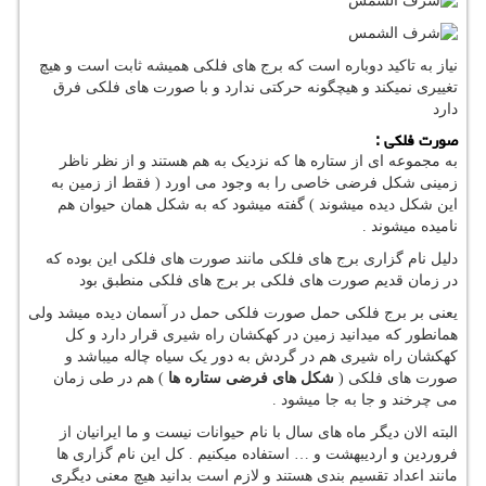
نیاز به تاکید دوباره است که برج های فلکی همیشه ثابت است و هیچ
تغییری نمیکند و هیچگونه حرکتی ندارد و با صورت های فلکی فرق
دارد
صورت فلکی :
به مجموعه ای از ستاره ها که نزدیک به هم هستند و از نظر ناظر
زمینی شکل فرضی خاصی را به وجود می اورد ( فقط از زمین به
این شکل دیده میشوند ) گفته میشود که به شکل همان حیوان هم
نامیده میشوند .
دلیل نام گزاری برج های فلکی مانند صورت های فلکی این بوده که
در زمان قدیم صورت های فلکی بر برج های فلکی منطبق بود
یعنی بر برج فلکی حمل صورت فلکی حمل در آسمان دیده میشد ولی
همانطور که میدانید زمین در کهکشان راه شیری قرار دارد و کل
کهکشان راه شیری هم در گردش به دور یک سیاه چاله میباشد و
صورت های فلکی (
شکل های فرضی ستاره ها
) هم در طی زمان
می چرخند و جا به جا میشود .
البته الان دیگر ماه های سال با نام حیوانات نیست و ما ایرانیان از
فروردین و اردیبهشت و … استفاده میکنیم . کل این نام گزاری ها
مانند اعداد تقسیم بندی هستند و لازم است بدانید هیچ معنی دیگری