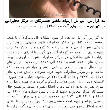
به گزارش آنی تل ارتباط تلفنی مشتركان ۵ مركز مخابراتی
در تهران طی روزهای آینده با اختلال مواجه می گردد.
به گزارش آنی تل به نقل از مهر، عملیات كابل برگردان با هدف
توسعه شبكه كابل در مراكز مخابرات شهید مطهری، شهید عرب
سرخی، شهید كرمی و توحید از فردا ۹ آذرماه و در مركز مخابرات
شهید قندی از جمعه ۱۰ آذرماه آغاز می گردد. با اجرای این عملیات
ارتباط تلفنی مشتركان در مركز مخابرات شهید مطهری با پیش
شماره های ۸۸۱۰، ۸۸۵ و ۸۸۷۰ الی ۸۸۷۲ در محدوده خیابان های
سید جمال الدین اسدآبادی، بیستون، دهم و چهاردهم به مدت ۱۲
ساعت و در مركز مخابرات شهید عرب سرخی با پیش شماره های
۳۳۷۴ الی ۳۳۷۷ و ۳۳۳۷ الی ۳۳۳۹ در محدوده خیابان های غیوری،
گلستان دوم، مالك اشتر، فدائیان اسلام و كوچه های شهید تاجیك و ۸
متری نصر به مدت ۷۲ ساعت با اختلال همراه است. در همین حال
مشتركان مركز مخابرات شهید كرمی با پیش شماره های ۶۶۲۰ الی
۶۶۲۴ و ۶۶۲۹ الی ۶۶۳۱ در محدوده خیابان های پژاوند، آیت ا...
سعیدی، پژاند و شهید احمد حسینی هم تا ۳ روزآینده در ارتباط تلفنی
خود با اختلال روبرو می شوند. با اجرای عملیات كابل برگردان ارتباط