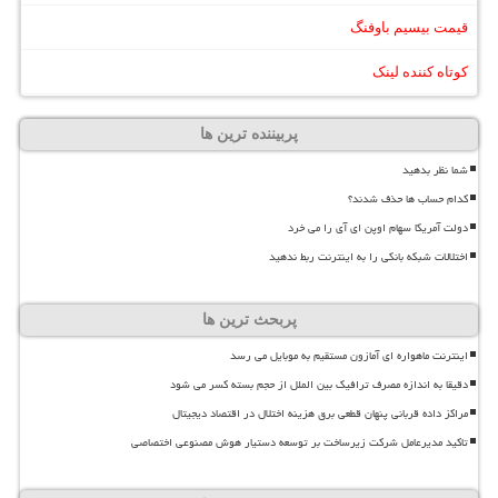
قیمت بیسیم باوفنگ
کوتاه کننده لینک
پربیننده ترین ها
شما نظر بدهید
کدام حساب ها حذف شدند؟
دولت آمریکا سهام اوپن ای آی را می خرد
اختلالات شبکه بانکی را به اینترنت ربط ندهید
پربحث ترین ها
اینترنت ماهواره ای آمازون مستقیم به موبایل می رسد
دقیقا به اندازه مصرف ترافیک بین الملل از حجم بسته کسر می شود
مراکز داده قربانی پنهان قطعی برق هزینه اختلال در اقتصاد دیجیتال
تاکید مدیرعامل شرکت زیرساخت بر توسعه دستیار هوش مصنوعی اختصاصی