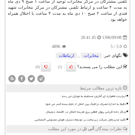
تلفنی مشتركان در مركز مخابرات توحید از ساعت ۱ صبح ۹ دی ماه
به مدت ۴ ساعت و ارتباط تلفنی مشتركان در مركز مخابرات شهید
قندی از ساعت ۲ صبح ۱۰ دی ماه به مدت ۴ ساعت با اختلال همراه
خواهد بود.
1396/09/08
20:41:45
4896
5
/
5.0
تگهای خبر:
مخابرات
,
ارتباطات
این مطلب را می پسندید؟
(0)
(1)
تازه ترین مطالب مرتبط
اینترنت ماهواره ای آمازون مستقیم به موبایل می رسد
دقیقا به اندازه مصرف ترافیک بین الملل از حجم بسته کسر می شود
مراکز داده قربانی پنهان قطعی برق هزینه اختلال در اقتصاد دیجیتال
تاکید مدیرعامل شرکت زیرساخت بر توسعه دستیار هوش مصنوعی اختصاصی
نظرات بینندگان
آنی تل
در مورد این مطلب