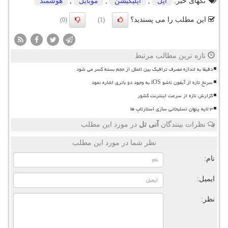
تگهای خبر:
اپل
,
اپلیكیشن
,
موبایل
,
هوشمند
این مطلب را می پسندید؟
(0)
(1)
تازه ترین مطالب مرتبط
دقیقا به اندازه مصرف ترافیک بین الملل از حجم بسته کسر می شود
سرنخ تازه از آیفون تاشو iOS به وجود دو باتری اشاره نمود
گزارش تازه از سرعت اینترنت کشور
۳ لایه پنهان تسلیحاتی سازی استارتاپ ها
نظرات بینندگان
آنی تل
در مورد این مطلب
نظر شما در مورد این مطلب
نام:
ایمیل:
نظر: