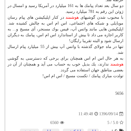
دو سال بعد تعداد پیامك ها به 161 میلیارد در آمریكا رسید و امسال در
ژوئن این رقم به 781 میلیارد رسید.
با محبوب شدن گوشیهای
هوشمند
در كنار اپلیكیشن های پیام رسان
موبایلی و شبكه های اجتماعی، اس ام اس به چالش كشیده شد.
اپلیكیشن هایی مانند واتس اَپ، فیس بوك مسنجر، آی مسیج و... به
كاربر اجازه می داد تا بیش از استاندارد اس ام اس، پیامك به دیگران
ارسال شود و البته تقریبا رایگان!
تنها در ماه جولای گذشته با واتس اَپ بیش از 55 میلیارد پیام ارسال
شد.
به هر حال اس ام اس همچنان برای برخی كه دسترسی به گوشی
هوشمند
ندارند، یك بدیل خوب به حساب می آید و همچنان از آن در
بعضی مناطق جهان استفاده می گردد.
تولدت مبارك پیامك / تكست مسیج / اس ام اس!
5656
1396/09/14
11:49:48
6560
5
/
5.0