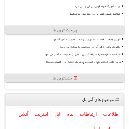
دولت آمریکا سهام اوپن ای آی را می خرد
اختلالات شبکه بانکی را به اینترنت ربط ندهید
پربحث ترین ها
آخرین وضعیت امنیت سایبری زیرساخت های راه آهن کشور
اینترنت ماهواره ای آمازون مستقیم به موبایل می رسد
دقیقا به اندازه مصرف ترافیک بین الملل از حجم بسته کسر می شود
مراکز داده قربانی پنهان قطعی برق هزینه اختلال در اقتصاد دیجیتال
جدیدترین ها
موضوع های آنی تل
اطلاعات
ارتباطات
پیام
اپل
اینترنت
آنلاین
رپورتاژ
اپراتور