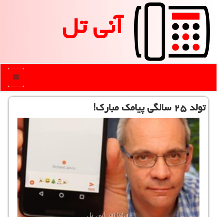
آنی تل
منو
تولد ۲۵ سالگی پیامك مبارك!