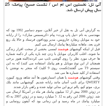
آنی تل: نخستین اس ام اس / تكست مسیج/ پیامك؛ 25
سال پیش ارسال شد.
به گزارش آنی تل به نقل از خبر آنلاین، سوم دسامبر 1992 بود كه
مهندسی به نام «نیل پاپ ورث» پیام «كریسمس مبارك» را از رایانه
خود به موبایل ریچارد جارویس، مدیر وودافون فرستاد و حالا یك ربع
قرن بعد، ماهانه میلیاردها پیامك ارسال می كنیم.
قبل از اینكه گوشیهای
هوشمند
لمسی بخشی از سخت افزار زندگی
ما شوند، اغلب كاربران موبایل با زدن چند باره یكی از دكمه شماره
ها حرف مورد نظر را روی گوشی تایپ می كردند(البته هنوز برخی
همچنان از این نوع موبایل و هم پیامك استفاده می كنند) كه به این
سیستم T9 می گفتند(تكست روی 9 كلید) كه منجر به نوشتن با
استفاده از كلید شماره ها می شد.
وقتی گوشیهای
هوشمند
یا همان اسمارتفون ها آمد شاهد ورود كیبورد
QWERTY برای تایپ آسان مانند رایانه شدیم. گوشیهایی مانند بلك
بری، موتو كیو، پالم تریو این مدلی تولید شده و راهی بازار شدند.
در ژوئن 2000 بیش از 12 میلیون پیامك هر ماه در آمریكا ارسال می
شد. ژوئن 2006 این رقم به 12. 5 میلیارد رسید و در ژوئن 2007 به 45
میلیارد پیامك در ماه رسید و این زمانی بود كه آیفون رونمایی و
عرضه شد.