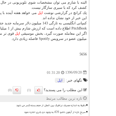
البته با شازم می توان مشخصات شوی تلویزیونی در حال
كشف كرد كه با سیری سازگار نیست.
تِك كرانچ در گزارشی نوشت
اپل
این خبر از خود نشان نداده اند.
كمپانی انگلیسی به تازگی 143 میلیون دلار سرمایه جدید جذب كرد كه حكایت از توسعه فعالیت های 18 ساله آن دارد.
PitchBook اطلاع داده است كه ارزش شازم بیش از 1 میلیارد دلار است.
اگر این معامله صورت گیرد، بخش موسیقی
اپل
قوی تر می
میلیون عضو در سرویس Spotify فاصله زیادی دارد.
5656
1396/09/20
01:31:20
تگهای خبر:
اپل
این مطلب را می پسندید؟
(0)
(1)
تازه ترین مطالب مرتبط
دقیقا به اندازه مصرف ترافیک بین الملل از حجم بسته کسر می شود
سرنخ تازه از آیفون تاشو iOS به وجود دو باتری اشاره نمود