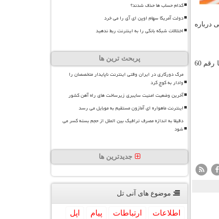
کدام حساب ها حذف شدند؟
دولت آمریکا سهام اوپن ای آی را می خرد
كنشی درباره
اختلالات شبکه بانکی را به اینترنت ربط ندهید
پربحث ترین ها
27 میلیون عضو رسمی در بخش «اپل موزیك» دارد كه با رقم 60
مرگ دورکاری در ایران وقتی اینترنت ناپایدار متخصصان را
وادار به کوچ کرد
آخرین وضعیت امنیت سایبری زیرساخت های راه آهن کشور
اینترنت ماهواره ای آمازون مستقیم به موبایل می رسد
دقیقا به اندازه مصرف ترافیک بین الملل از حجم بسته کسر می
شود
جدیدترین ها
موضوع های آنی تل
اطلاعات
ارتباطات
پیام
اپل