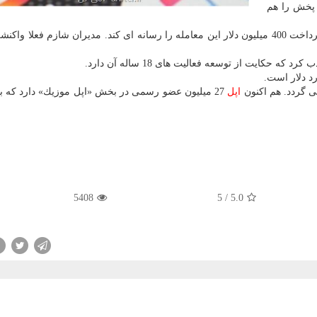
 پخش را هم
می خواهد هفته آینده با پرداخت 400 میلیون دلار این معامله را رسانه ای كند. مدیران شازم فعلا وا
 گردد. هم اكنون
اپل
5408
5
/
5.0