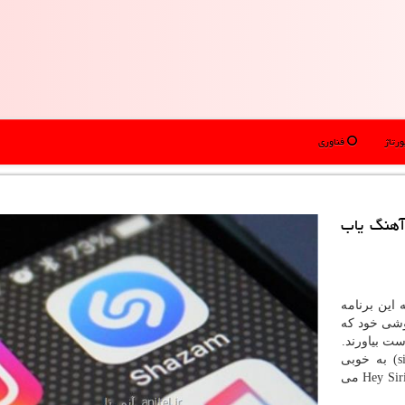
رتاژ
فناوری
آهنگ یاب
 این برنامه
وشی خود كه
ست بیاورند.
شازم در تازه ترین حركت خود با دستیار صوتی اپل(siri) به خوبی
هماهنگ شده و كاربران آیفون با گفتن: ?Hey Siri، what's that song می