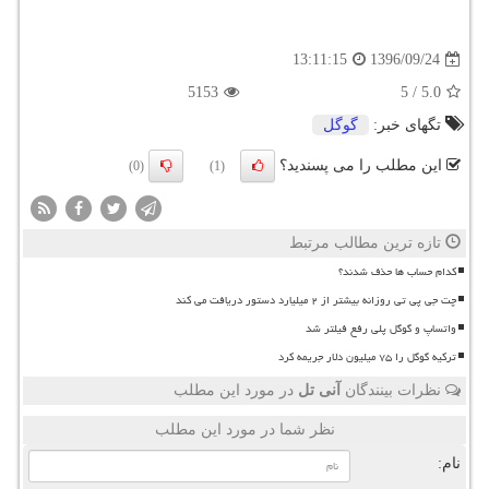
1396/09/24
13:11:15
5153
5
/
5.0
تگهای خبر:
گوگل
این مطلب را می پسندید؟
(0)
(1)
تازه ترین مطالب مرتبط
کدام حساب ها حذف شدند؟
چت جی پی تی روزانه بیشتر از ۲ میلیارد دستور دریافت می کند
واتساپ و گوگل پلی رفع فیلتر شد
ترکیه گوگل را ۷۵ میلیون دلار جریمه کرد
نظرات بینندگان
آنی تل
در مورد این مطلب
نظر شما در مورد این مطلب
نام: