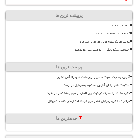
پربیننده ترین ها
شما نظر بدهید
کدام حساب ها حذف شدند؟
دولت آمریکا سهام اوپن ای آی را می خرد
اختلالات شبکه بانکی را به اینترنت ربط ندهید
پربحث ترین ها
آخرین وضعیت امنیت سایبری زیرساخت های راه آهن کشور
اینترنت ماهواره ای آمازون مستقیم به موبایل می رسد
دقیقا به اندازه مصرف ترافیک بین الملل از حجم بسته کسر می شود
مراکز داده قربانی پنهان قطعی برق هزینه اختلال در اقتصاد دیجیتال
جدیدترین ها