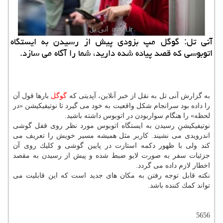
آنی تل: گوگل مپ بزودی پیش از رسیدن به ایستگاه
اتوبوسی كه قصد پیاده شده دارید، شما را آگاه می سازد.
به گزارش آنی تل به نقل از خبر آنلاین، آپدیتی كه
گوگل
بارها قول آن
را داده بود سرانجام شكل واقعیت به خود می گیرد تا نوتیفیكیشن «در
لحظه» را هنگام سواربودن در اتوبوس داشته باشید.
نوتیفیكیشنِ رسیدن به ایستگاه اتوبوس مورد نظر روی قفل گوشی
اندرویدی می نشیند. كاربر مثل همیشه مسیر خویش را تعریف می
كند ولی با ظهور دكمه استارت در پایین گوشی و كلیك روی آن
جزئیات سفر به صورت لایو ضبط شده و پیش از رسیدن به مقصد
اخطار لازم داده می گردد.
نكته قابل توجه رفتن به مكان های جدید است كه این قابلیت می
تواند كمك كننده باشد.
5656