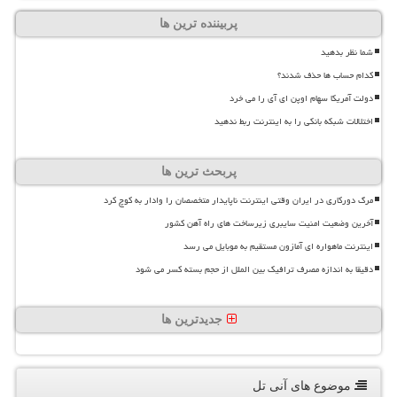
پربیننده ترین ها
شما نظر بدهید
کدام حساب ها حذف شدند؟
دولت آمریکا سهام اوپن ای آی را می خرد
اختلالات شبکه بانکی را به اینترنت ربط ندهید
پربحث ترین ها
مرگ دورکاری در ایران وقتی اینترنت ناپایدار متخصصان را وادار به کوچ کرد
آخرین وضعیت امنیت سایبری زیرساخت های راه آهن کشور
اینترنت ماهواره ای آمازون مستقیم به موبایل می رسد
دقیقا به اندازه مصرف ترافیک بین الملل از حجم بسته کسر می شود
جدیدترین ها
موضوع های آنی تل