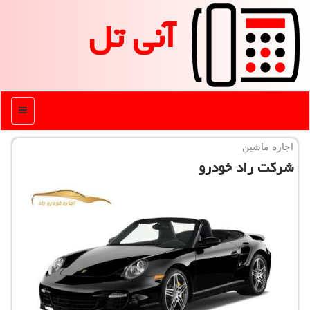
آنی تل
منو
اجاره ماشین
شركت راد خودرو