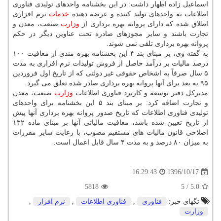
اسماعیل زاده اظهار داشت: در این بخشنامه واحدهای تولیدی فناوری
اطلاعات به واحدهای تولید كننده و عرضه دهنده
خدمات
نرم افزاری
اطلاق شده كه دارای پروانه بهره برداری از
وزارت
صنعت، معدن و
تجارت باشند و سایر مجوزهای صادره تحت عناوین دیگر در حكم
پروانه بهره برداری تلقی نمی شوند.
به گفته وی، بر مبنای بند ۴ این بخشنامه بهره مندی از معافیت ۱۰۰
درصد مالیات بر درآمد حاصل از فروش تولیدات نرم افزاری به مدت
۵ سال صرفاً به اشخاص حقوقی غیر دولتی كه از تاریخ اول فروردین
۹۵ به بعد برای آنها پروانه بهره برداری صادر شده تعلق می گیرد.
مدیركل دفتر توسعه و كاربرد فناوری اطلاعات
وزارت
صنعت، معدن
و تجارت اضافه كرد: بر مبنای بند ۵ این بخشنامه برای واحدهای
تولیدی فناوری اطلاعات كه تاریخ صدور پروانه بهره برداری آنها پیش
از تاریخ تعیین شده باشد، معافیت مالیاتی آنها بر مبنای ماده ۱۳۲
اصلاحی قانون مالیات های مستقیم مصوب، با رعایت سایر مقررات
به میزان ۸۰ درصد و به مدت ۴ سال قابل اعمال است.
1396/10/17
16:29:43
5818
5
/
5.0
تگهای خبر:
فناوری
,
فناوری اطلاعات
,
نرم افزار
,
وزارت