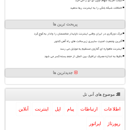
دولت آمریکا سهام اوپن ای آی را می خرد
اختلالات شبکه بانکی را به اینترنت ربط ندهید
پربحث ترین ها
مرگ دورکاری در ایران وقتی اینترنت ناپایدار متخصصان را وادار به کوچ کرد
آخرین وضعیت امنیت سایبری زیرساخت های راه آهن کشور
اینترنت ماهواره ای آمازون مستقیم به موبایل می رسد
دقیقا به اندازه مصرف ترافیک بین الملل از حجم بسته کسر می شود
جدیدترین ها
موضوع های آنی تل
اطلاعات
ارتباطات
پیام
اپل
اینترنت
آنلاین
رپورتاژ
اپراتور