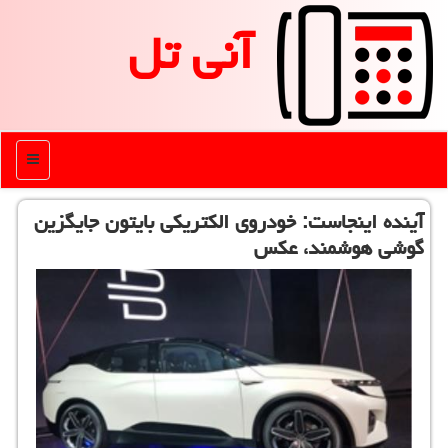
آنی تل
منو
آینده اینجاست: خودروی الكتریكی بایتون جایگزین
گوشی هوشمند، عكس