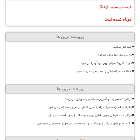
قیمت بیسیم باوفنگ
کوتاه کننده لینک
پربیننده ترین ها
شما نظر بدهید
کدام حساب ها حذف شدند؟
دولت آمریکا سهام اوپن ای آی را می خرد
اختلالات شبکه بانکی را به اینترنت ربط ندهید
پربحث ترین ها
اینترنت ماهواره ای آمازون مستقیم به موبایل می رسد
دقیقا به اندازه مصرف ترافیک بین الملل از حجم بسته کسر می شود
مراکز داده قربانی پنهان قطعی برق هزینه اختلال در اقتصاد دیجیتال
تاکید مدیرعامل شرکت زیرساخت بر توسعه دستیار هوش مصنوعی اختصاصی