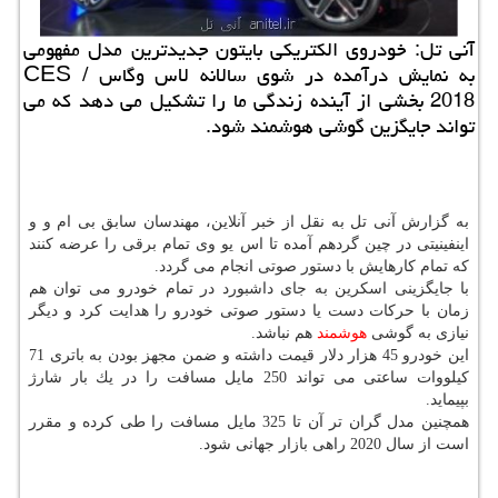
آنی تل: خودروی الكتریكی بایتون جدیدترین مدل مفهومی
به نمایش درآمده در شوی سالانه لاس وگاس / CES
2018 بخشی از آینده زندگی ما را تشكیل می دهد كه می
تواند جایگزین گوشی هوشمند شود.
به گزارش آنی تل به نقل از خبر آنلاین، مهندسان سابق بی ام و و
اینفینیتی در چین گردهم آمده تا اس یو وی تمام برقی را عرضه كنند
كه تمام كارهایش با دستور صوتی انجام می گردد.
با جایگزینی اسكرین به جای داشبورد در تمام خودرو می توان هم
زمان با حركات دست یا دستور صوتی خودرو را هدایت كرد و دیگر
نیازی به گوشی
هوشمند
هم نباشد.
این خودرو 45 هزار دلار قیمت داشته و ضمن مجهز بودن به باتری 71
كیلووات ساعتی می تواند 250 مایل مسافت را در یك بار شارژ
بپیماید.
همچنین مدل گران تر آن تا 325 مایل مسافت را طی كرده و مقرر
است از سال 2020 راهی بازار جهانی شود.