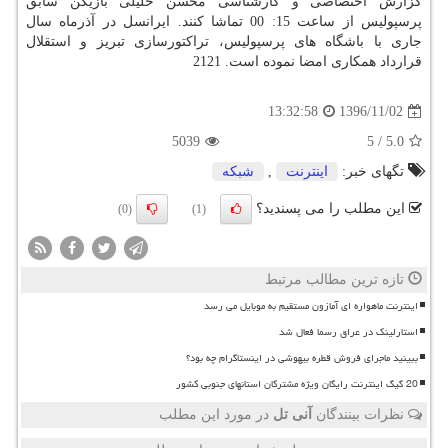
گزارش اختصاصی و كارشناسی محسن خلیلی بازیكن سابق
پرسپولیس از ساعت 15: 00 تماشا كنند. ایرانسل در آذرماه سال
جاری با باشگاه های پرسپولیس، تراكتورسازی تبریز و استقلال
قرارداد همكاری امضا نموده است. 2121
1396/11/02
13:32:58
5039
5
/
5.0
تگهای خبر:
اینترنت
,
شبكه
این مطلب را می پسندید؟
(0)
(1)
تازه ترین مطالب مرتبط
اینترنت ماهواره ای آمازون مستقیم به موبایل می رسد
استارلینک در عراق رسما فعال شد
ببینید ماجرای فروش قطره بیهوشی در اینستاگرام چه بود؟
20 گیگ اینترنت رایگان ویژه مشترکان استانهای جنوبی کشور
نظرات بینندگان
آنی تل
در مورد این مطلب