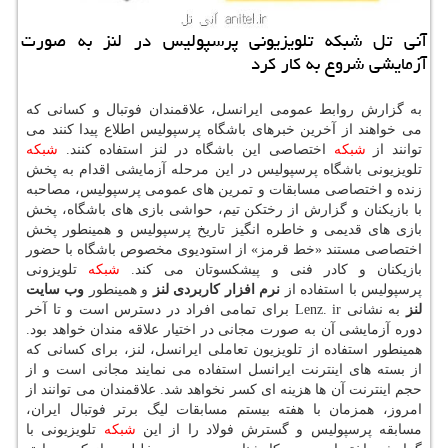
آنی تل شبكه تلویزیونی پرسپولیس در لنز به صورت
آزمایشی شروع به كار كرد
به گزارش روابط عمومی ایرانسل، علاقمندان فوتبال و كسانی كه
می خواهند از آخرین خبرهای باشگاه پرسپولیس اطلاع پیدا كنند می
توانند از
شبكه
اختصاصی این باشگاه در لنز استفاده كنند.
شبكه
تلویزیونی باشگاه پرسپولیس در این مرحله آزمایشی اقدام به پخش
زنده و اختصاصی مسابقات و تمرین های عمومی پرسپولیس، مصاحبه
با بازیكنان و گزارش از رختكن تیم، حواشی بازی های باشگاه، پخش
بازی های قدیمی و خاطره انگیز تاریخ پرسپولیس و همینطور پخش
اختصاصی مستند «خط قرمز» از استودیوی مخصوص باشگاه با حضور
بازیكنان و كادر فنی و پیشكسوتان می كند.
شبكه
تلویزونی
پرسپولیس با استفاده از
نرم افزار كاربردی لنز
و همینطور
وب سایت
لنز
به نشانی Lenz. ir برای تمامی افراد در دسترس است و تا آخر
دوره آزمایشی آن به صورت مجانی در اختیار علاقه مندان خواهد بود.
همینطور استفاده از تلویزیون تعاملی ایرانسل، لنز، برای كسانی كه
از بسته های اینترنت ایرانسل استفاده می نمایند مجانی است و از
حجم اینترنت آن ها هزینه ای كسر نخواهد شد. علاقمندان می توانند از
امروز، همزمان با هفته بیستم مسابقات لیگ برتر فوتبال ایران،
مسابقه پرسپولیس و گسترش فولاد را از این
شبكه
تلویزیونی با