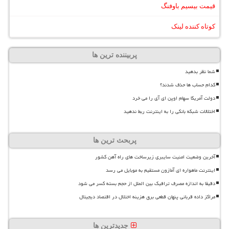
قیمت بیسیم باوفنگ
کوتاه کننده لینک
پربیننده ترین ها
شما نظر بدهید
کدام حساب ها حذف شدند؟
دولت آمریکا سهام اوپن ای آی را می خرد
اختلالات شبکه بانکی را به اینترنت ربط ندهید
پربحث ترین ها
آخرین وضعیت امنیت سایبری زیرساخت های راه آهن کشور
اینترنت ماهواره ای آمازون مستقیم به موبایل می رسد
دقیقا به اندازه مصرف ترافیک بین الملل از حجم بسته کسر می شود
مراکز داده قربانی پنهان قطعی برق هزینه اختلال در اقتصاد دیجیتال
جدیدترین ها