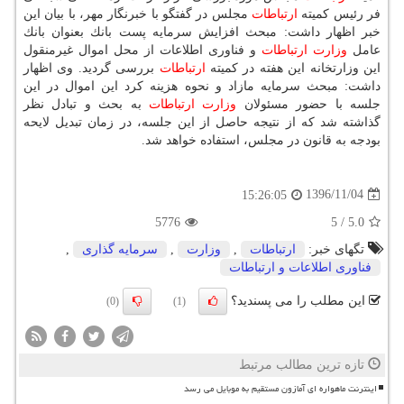
فر رئیس كمیته
ارتباطات
مجلس در گفتگو با خبرنگار مهر، با بیان این
خبر اظهار داشت: مبحث افزایش سرمایه پست بانك بعنوان بانك
عامل
وزارت
ارتباطات
و فناوری اطلاعات از محل اموال غیرمنقول
این وزارتخانه این هفته در كمیته
ارتباطات
بررسی گردید. وی اظهار
داشت: مبحث سرمایه مازاد و نحوه هزینه كرد این اموال در این
جلسه با حضور مسئولان
وزارت
ارتباطات
به بحث و تبادل نظر
گذاشته شد كه از نتیجه حاصل از این جلسه، در زمان تبدیل لایحه
بودجه به قانون در مجلس، استفاده خواهد شد.
1396/11/04
15:26:05
5776
5
/
5.0
تگهای خبر:
ارتباطات
,
وزارت
,
سرمایه گذاری
,
فناوری اطلاعات و ارتباطات
این مطلب را می پسندید؟
(0)
(1)
تازه ترین مطالب مرتبط
اینترنت ماهواره ای آمازون مستقیم به موبایل می رسد