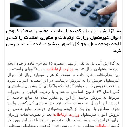
به گزارش آنی تل كمیته ارتباطات مجلس، مبحث فروش
اموال غیرمنقول وزارت ارتباطات و فناوری اطلاعات را كه در
لایحه بودجه سال ۹۷ كل كشور پیشنهاد شده است، بررسی
كرد.
به گزارش آنی تل به نقل از مهر، تبصره ۱۶ بند «و» ماده واحده لایحه
بودجه پیشنهادی سال ۹۷ به
وزارت
ارتباطات
و دستگاههای وابسته به
این وزارتخانه اجازه داده تا سقف ۵ هزار میلیارد ریال از اموال
غیرمنقول خویش را به فروش برسانند. در این تبصره، اموالی مورد
موافقت فروش قرار خواهد گرفت كه واگذاری آن مشمول سیاستهای
كلی اصل ۴۴ قانون اساسی نباشد و با رعایت قوانین و مقررات
مربوط به فروش برسند. از این رو مقرر شده كه منابع حاصله از
فروش این اموال به حساب خاص نزد خزانه داری كل كشور واریز
شود. مطابق با این بند از لایحه پیشنهادی دولت، منابع حاصل از
فروش اموال غیرمنقول
وزارت
ارتباطات
بعد از تصویب هیات وزیران
برای افزایش سرمایه پست بانك اختصاص خواهد یافت. این مورد در
كمیته
ارتباطات
مجلس مورد بررسی قرار گرفت. رمضانعلی سبحانی