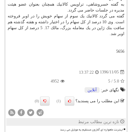
به گفته خسروشاهی، تراویس كالانیك همچنان بعنوان عضو هیئت
مدیره در جلسات حاضر می گردد.
گفته می گردد كالانیك یك سوم از سهام خویش را در اوبر فروخته
است. وی 10 درصد از كل سهام را در اختیار داشته و هفته گذشته هم
سافت بنك ژاپن در یك معامله بزرگ، مالك 17. 5 درصد از كل سهام
اوبر شد.
5656
1396/11/05
13:37:22
4952
5
/
5.0
تگهای خبر:
آنلاین
این مطلب را می پسندید؟
(0)
(1)
تازه ترین مطالب مرتبط
اینترنت ماهواره ای آمازون مستقیم به موبایل می رسد