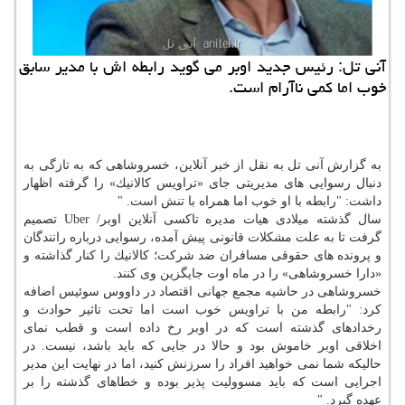
آنی تل: رئیس جدید اوبر می گوید رابطه اش با مدیر سابق
خوب اما كمی ناآرام است.
به گزارش آنی تل به نقل از خبر آنلاین، خسروشاهی كه به تازگی به
دنبال رسوایی های مدیریتی جای «تراویس كالانیك» را گرفته اظهار
داشت: "رابطه با او خوب اما همراه با تنش است. "
سال گذشته میلادی هیات مدیره تاكسی آنلاین اوبر/ Uber تصمیم
گرفت تا به علت مشكلات قانونی پیش آمده، رسوایی درباره رانندگان
و پرونده های حقوقی مسافران ضد شركت؛ كالانیك را كنار گذاشته و
«دارا خسروشاهی» را در ماه اوت جایگزین وی كنند.
خسروشاهی در حاشیه مجمع جهانی اقتصاد در داووس سوئیس اضافه
كرد: "رابطه من با تراویس خوب است اما تحت تاثیر حوادث و
رخدادهای گذشته است كه در اوبر رخ داده است و قطب نمای
اخلاقی اوبر خاموش بود و حالا در جایی كه باید باشد، نیست. در
حالیكه شما نمی خواهید افراد را سرزنش كنید، اما در نهایت این مدیر
اجرایی است كه باید مسوولیت پذیر بوده و خطاهای گذشته را بر
عهده گیرد. "