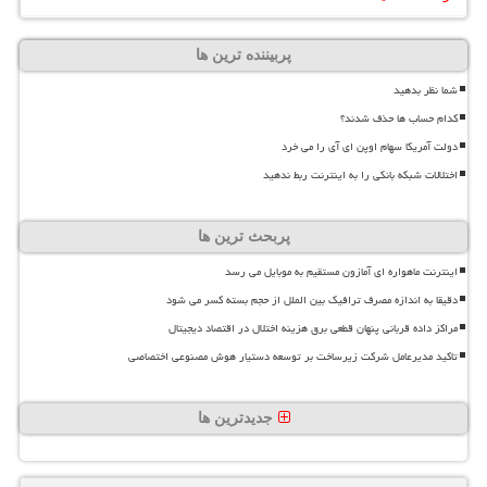
پربیننده ترین ها
شما نظر بدهید
کدام حساب ها حذف شدند؟
دولت آمریکا سهام اوپن ای آی را می خرد
اختلالات شبکه بانکی را به اینترنت ربط ندهید
پربحث ترین ها
اینترنت ماهواره ای آمازون مستقیم به موبایل می رسد
دقیقا به اندازه مصرف ترافیک بین الملل از حجم بسته کسر می شود
مراکز داده قربانی پنهان قطعی برق هزینه اختلال در اقتصاد دیجیتال
تاکید مدیرعامل شرکت زیرساخت بر توسعه دستیار هوش مصنوعی اختصاصی
جدیدترین ها