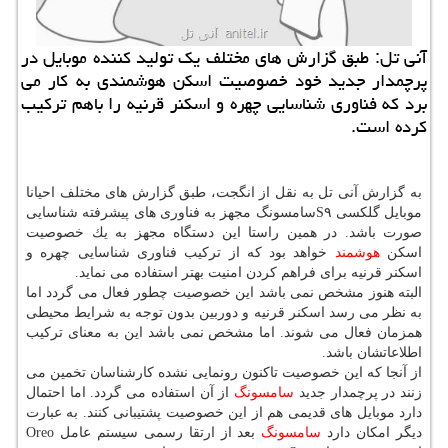
آنی تل: طبق گزارش های مختلف یك تولید كننده موبایل در
پرچمدار جدید خود خصوصیت اسكن هوشمندی به كار می
برد كه فناوری شناسایی چهره و اسكنر قرنیه را باهم تركیب
كرده است.
به گزارش آنی تل به نقل از انگجت، طبق گزارش های مختلف احیانا
موبایل گلكسی S۹سامسونگ مجهز به فناوری های پیشرفته شناسایی
صورت باشد. در همین راستا این دستگاه مجهز به یك خصوصیت
اسكن
هوشمند
خواهد بود كه از تركیب فناوری شناسایی چهره و
اسكنر قرنیه برای فراهم كردن امنیت بهتر استفاده می نماید.
البته هنوز مشخص نمی باشد این خصوصیت چطور فعال می گردد اما
به نظر می رسد اسكنر قرنیه و دوربین بدون توجه به شرایط محیطی
همزمان فعال می شوند. اما مشخص نمی باشد این به معنای تركیب
اطلاعاتشان باشد.
از آنجا كه این خصوصیت تاكنون رونمایی نشده كارشناسان تخمین می
زنند در پرچمدار جدید
سامسونگ
از آن استفاده می گردد. اما احتمال
دارد موبایل های قدیمی هم از این خصوصیت پشتیبانی كنند. به عبارت
دیگر امكان دارد
سامسونگ
بعد از ارتقا رسمی سیستم عامل Oreo