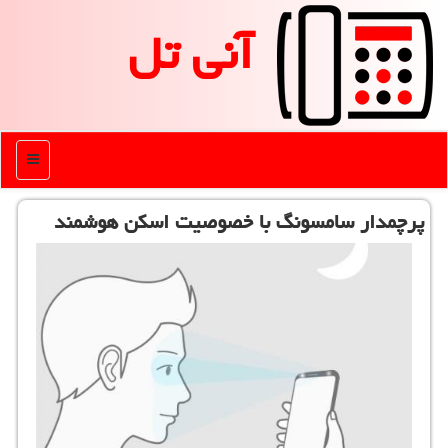
آنی تل
منو
پرچمدار سامسونگ با خصوصیت اسكن هوشمند