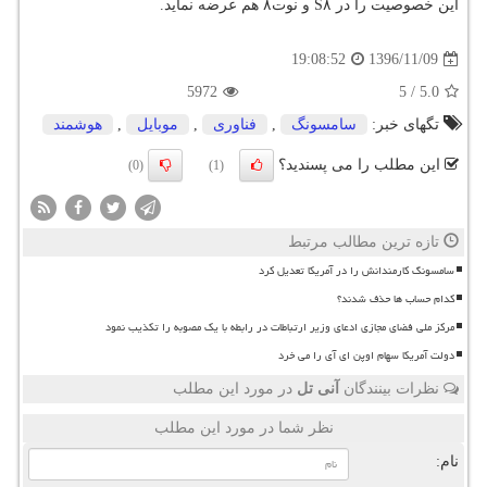
این خصوصیت را در S۸ و نوت۸ هم عرضه نماید.
1396/11/09
19:08:52
5972
5
/
5.0
تگهای خبر:
سامسونگ
,
فناوری
,
موبایل
,
هوشمند
این مطلب را می پسندید؟
(0)
(1)
تازه ترین مطالب مرتبط
سامسونگ کارمندانش را در آمریکا تعدیل کرد
کدام حساب ها حذف شدند؟
مرکز ملی فضای مجازی ادعای وزیر ارتباطات در رابطه با یک مصوبه را تکذیب نمود
دولت آمریکا سهام اوپن ای آی را می خرد
نظرات بینندگان
آنی تل
در مورد این مطلب
نظر شما در مورد این مطلب
نام: