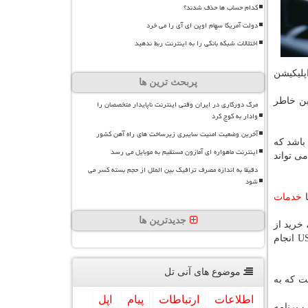
کدام حساب ها حذف شدند؟
دولت آمریکا سهام اوپن ای آی را می خرد
اختلالات شبکه بانکی را به اینترنت ربط ندهید
پلیكیشن
پربحث ترین ها
. به همین خاطر
مرگ دورکاری در ایران وقتی اینترنت ناپایدار متخصصان را
وادار به کوچ کرد
آخرین وضعیت امنیت سایبری زیرساخت های راه آهن کشور
ی باشد كه
اینترنت ماهواره ای آمازون مستقیم به موبایل می رسد
ی تواند
دقیقا به اندازه مصرف ترافیک بین الملل از حجم بسته کسر می
شود
خدمات
جدیدترین ها
خرید از
دیگر از مجموعه سرویس هایی است كه با استفاده از پرداخ توسط كدهای USSD انجام
موضوع های آنی تل
 كه به
اطلاعات
ارتباطات
پیام
اپل
 برنامه