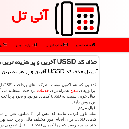
آنی تل
صفحه اصلی
مطالب آنی تل
درباره آنی تل
رپو
حذف كد USSD آخرین و پر هزینه ترین راهكار
آنی تل حذف كد USSD آخرین و پر هزینه ترین راهكار
كدهایی كه 
اپراتورهای
تلفن
همراه برای
خدمات
پرداخت استفاده می گ
اقبال خوبی نسبت به USSD كدهای موجود و نحوه پر
این روش دارند.
اقبال مردم
شاید باور كردنی نباشد كه بیش از ۴۰ میل
كدهای USSD برای انجام امور مختلف مالی و پرداخت به
كنند. شاید بپرسید كه چرا كدهای USSD با ا