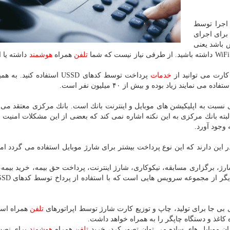
 اجرا توسط
 برای اجرای
 باشد یعنی
تلفن
همراه
هوشمند
داشته یا ا
كارت می توانید از
خدمات
پرداخت توسط كدهای USSD استفاده كنید
را امن نبودن این فناوری نسبت به اپلیكیشن های موبایل و اینترنت بانك است. بانك مركزی معتقد م
البته بانك مركزی به این نكته اشاره نمی كند كه بعضی از این مشكلات امنیت م
، برگزاری مسابقه، نیكوكاری، شارژ اینترنت، پرداخت حق بیمه، خرید بیمه، 
تلفن
همراه است
ه كاغذ و دستگاه چاپگر را به همراه خواهد داشت.
تلفن
همراه
هوشمند
برای نصب