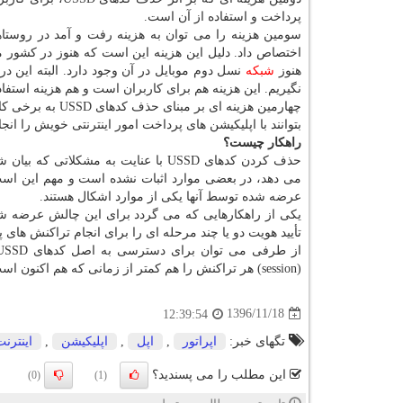
پرداخت و استفاده از آن است.
سومین هزینه را می توان به هزینه رفت و آمد در روست
اختصاص داد. دلیل این هزینه این است كه هنوز در كشور ما 
هنوز
شبكه
نسل دوم موبایل در آن وجود دارد. البته این 
نگیریم. این هزینه هم برای كاربران است و هم هزینه استفاد
چهارمین هزینه ای
بتوانند با اپلیكیشن های پرداخت امور اینترنتی خویش را انجا
راهكار چیست؟
حذف كردن كدهای USSD با عنایت به م
می دهد، در بعضی موارد اثبات نشده است و مهم این است 
عرضه شده توسط آنها یكی از موارد اشكال هستند.
تأیید هویت دو یا چند مرحله ای را برای انجام تراكنش های پرداخت توسط SSD
(session) هر تراكنش را هم كمتر از زمانی كه هم اكنون است در نظر گرفت. 2121
1396/11/18
12:39:54
تگهای خبر:
اپراتور
,
اپل
,
اپلیكیشن
,
اینترن
این مطلب را می پسندید؟
(0)
(1)