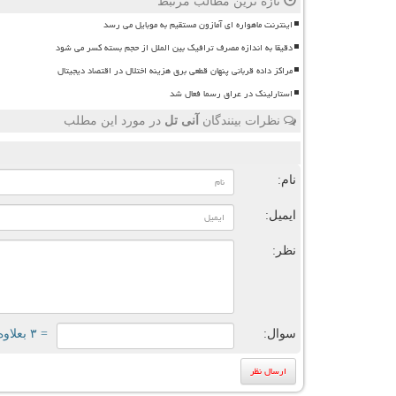
تازه ترین مطالب مرتبط
اینترنت ماهواره ای آمازون مستقیم به موبایل می رسد
دقیقا به اندازه مصرف ترافیک بین الملل از حجم بسته کسر می شود
مراکز داده قربانی پنهان قطعی برق هزینه اختلال در اقتصاد دیجیتال
استارلینک در عراق رسما فعال شد
نظرات بینندگان
آنی تل
در مورد این مطلب
ن
نام:
ایمیل:
نظر:
سوال:
= ۳ بعلاوه ۳