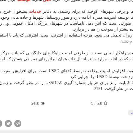
اها و برخی شهرهای كوچك كه برای رسیدن به دفاتر
خدمات
پیشخوان خرج م
توسعه اینترنت همراه ادامه دارد و هنوز روستاها، شهرها و جاده هایی وجود د
در صورتی است كه آنتن دهی نامناسب در شهرهای بزرگ، امكان عمومی و... را
ه بیشتر از سوخت را هم در بردارد.
 بر مبنای حذف كدهای USSD به برخی كاربران تحمیل می شود، هزینه استفاده از اینترنت است. اینترنتی كه باید با اس
م دهند.
شكلاتی كه بیان شده راهكار اصلی نیست. از طرفی امنیت راهكارهای جایگزینی كه بانك مر
كه در اغلب موارد بستر انتقال داده همان اپراتورهای همراهی هستن كه امن
یكی از راهكارهایی كه می گردد برای این چالش عرضه شود، افزایش امنیت پرداخت توسط كدهای USSD است
U، را اجرایی كرد.
از طرفی می توان برای دسترسی به اصل كدهای USSD قابلیت رمز برای هر بار شماره گیری كد SSD
5410
5
/
5.0
ت