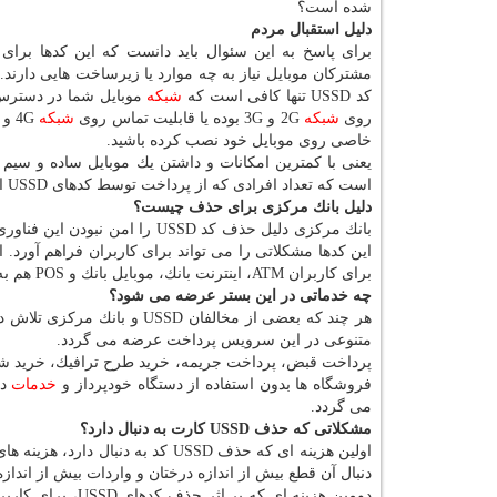
شده است؟
دلیل استقبال مردم
برای پاسخ به این سئوال باید دانست كه این كدها برای
مشتركان موبایل نیاز به چه موارد یا زیرساخت هایی دارند.
كد USSD تنها كافی است كه
شبكه
موبایل شما در دسترس
روی
شبكه
2G و 3G بوده یا قابلیت تماس روی
شبكه
4G و WiFi داشته باشید. از طرفی نیاز نیست كه شما
خاصی روی موبایل خود نصب كرده باشید.
یعنی با كمترین امكانات و داشتن یك موبایل ساده و سیم 
است كه تعداد افرادی كه از پرداخت توسط كدهای USSD استفاده می نمایند زیاد بوده و بیش از ۴۰ میلیون نفر است.
دلیل بانك مركزی برای حذف چیست؟
بانك مركزی دلیل حذف كد USSD 
این كدها مشكلاتی را می تواند برای كاربران فراهم آورد. 
برای كاربران ATM، اینترنت بانك، موبایل بانك و POS هم به وجود آورد.
چه خدماتی در این بستر عرضه می شود؟
هر چند كه بعضی از مخالفان USSD و بانك مركزی تلاش در این دارند كه این نوع پرداخت بیشتر برای شارژ موبایل استفاده می گردد اما
متنوعی در این سرویس پرداخت عرضه می گردد.
پرداخت قبض، پرداخت جریمه، خرید طرح ترافیك، خرید شارژ
فروشگاه ها بدون استفاده از دستگاه خودپرداز و
خدمات
می گردد.
مشكلاتی كه حذف USSD كارت به دنبال دارد؟
اولین هزینه ای كه حذف USSD كد به دنبال دارد، هزینه های بی جا برای تولید، چاپ و توزیع كارت شارژ توسط اپراتورهای
دنبال آن قطع بیش از اندازه درختان و واردات بیش از انداز
دومین هزینه ای كه بر اثر حذف كدهای USSD، برای كاربران موبایل های ساده می توان تصور كرد، خرید