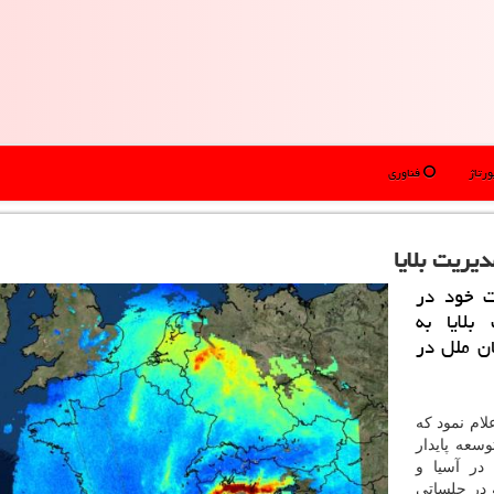
رتاژ
فناوری
یریت بلایا
ت خود در
بلایا به
ن ملل در
لام نمود كه
سعه پایدار
ل در آسیا و
ساله در جلساتی