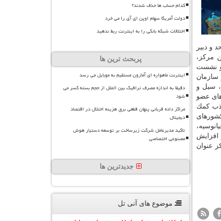
کدام حساب ها حذف شدند؟
دولت آمریکا سهام اوپن ای آی را می خرد
اختلالات شبکه بانکی را به اینترنت ربط ندهید
ان ملل متحد و دبیر
با افتتاح این مركز،
پربحث ترین ها
 و نشست
اینترنت ماهواره ای آمازون مستقیم به موبایل می رسد
 سازمان
، سیل و
دقیقا به اندازه مصرف ترافیک بین الملل از حجم بسته کسر می
شود
اجلاس اسكاپ در سال ۲۰۱۱ با اجماع كشورهای عضو
ر جذب كمك
مراکز داده قربانی پنهان قطعی برق هزینه اختلال در اقتصاد
كشورهای
دیجیتال
یانوسیه،
تاکید مدیرعامل شرکت زیرساخت بر توسعه دستیار هوش
 افزایش
مصنوعی اختصاصی
ز عنوان
جدیدترین ها
موضوع های آنی تل