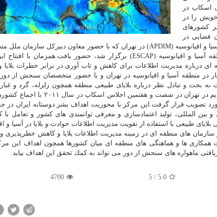
ICC) در مقر اصلی اسكاپ در
خویش را در
یر كشورهای
 فضایی در
مراسم آغاز به كار مركز توسعه مدیریت اطلاعات بلایا در آسیا و اقیانوسیه (APDIM) در تهران كه با حضور معاون دبیركل سازم
اجرایی كمیسیون اقتصادی اجتماعی سازمان ملل در منطقه آسیا و اقیانوسیه (ESCAP) برگزار شد، حضور یافت.همزمان 
ی درباره مدیریت اطلاعات برای كاهش و تاب آوری در برابر خطرات بلایا
ار در منطقه آسیا و اقیانوسیه در تهران و با حضور متخصصان سنجش از دور
به بحث و تبادل نظر درباره بلایای طبیعی منطقه همچون زلزله، گرد و غبار
روشهای مقابله با آنها پرداختند.تأسیس مركز منطقه ای اپدیم در تهران در شصت و هفتمین 
سال ۲۰۱۵ هم اساسنامه آن مورد تصویب قرار گرفت.این مركز با محوریت اهداف بشر دوستانه ایران د
و بین المللی، تولید اعتمادسازی و معرفی توانمندی های كشور و تعامل با 
ایای طبیعی با استفاده از تقویت مدیریت اطلاعات حوادث و بلایا در آسیا و اق
 سازمان های منطقه ای در زمینه مدیریت اطلاعات بلایا و كاهش خطرپذیری و
یت همكاری ها و هماهنگی های منطقه ای میان كشورها همچون اهداف این مرك
افتی ماهواره های سنجش از دور می تواند به كمك تحقق این اهداف بیاید.
4700
5
/
5.0