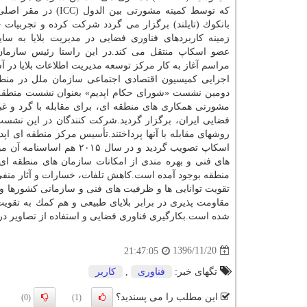
كه توسط كمیته مشورتی بین الدول (
بانكوك (تایلند) برگزار می گردد شركت كرده و تجربیات 
زمینه كاربردهای فناوری فضایی در مدیریت بلایا به سا
عضو اسكاپ منتقل می كند.در این راستا رئیس سازمان
دومین نشست «شورای حكام اپدیم» بعنوان نشست منطقه ا
مشورتی همكاری های منطقه ای، برای مقابله با گرد و غب
فضایی ایران، برگزار گردید.شركت كنندگان در این نشست 
اسكاپ تصویب گردید و در 
های فنی و بهره مندی از امكانات سازمان های منطقه ای 
منطقه بوجود آمده است.كاهش تلفات، خسارات و آثار منفی بل
تقویت توانایی ها و ظرفیت های فنی و سازمانی كشورها و
مقاومت پذیری در برابر بلایای طبیعی و هم كمك به تقو
شده است.بكارگیری فناوری فضایی و استفاده از تصاویر دری
1396/11/20
21:47:05
تگهای خبر:
فناوری
,
كاربر
این مطلب را می پسندید؟
(0)
(1)