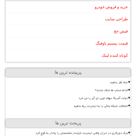
خرید و فروش خودرو
طراحی سایت
فیش حج
قیمت بیسیم باوفنگ
کوتاه کننده لینک
پربیننده ترین ها
شما نظر بدهید
کدام حساب ها حذف شدند؟
دولت آمریکا سهام اوپن ای آی را می خرد
اختلالات شبکه بانکی را به اینترنت ربط ندهید
پربحث ترین ها
مرگ دورکاری در ایران وقتی اینترنت ناپایدار متخصصان را وادار به کوچ کرد