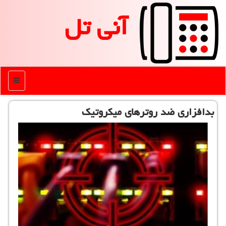
آنی تل
منو
بدافزاری ضد روترهای میكروتیك