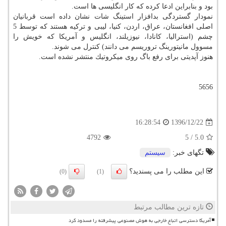
بود و بنابراین ادعا كرده كه كار انگلیسی ها است.
نمودار گستردگی بدافزار استینگ شات نشان داده است قربانیان
اصلی افغانستان، عراق، اردن، كنیا، لیبی و تركیه هستند كه توسط 5
چشم (استرالیا، كانادا، نیوزیلند، انگلیس و آمریكا كه خویش را
مسوول مانیتورینگ تروریسم می دانند) كنترل می شوند.
هنوز آپدیتی برای رفع باگ روی میكروتیك منتشر نشده است.
5656
1396/12/22
16:28:54
4792
5
/
5.0
تگهای خبر:
سیستم
این مطلب را می پسندید؟
(0)
(1)
تازه ترین مطالب مرتبط
آمریکا دسترسی اتباع خارجی به هوش مصنوعی پیشرفته را مسدود کرد