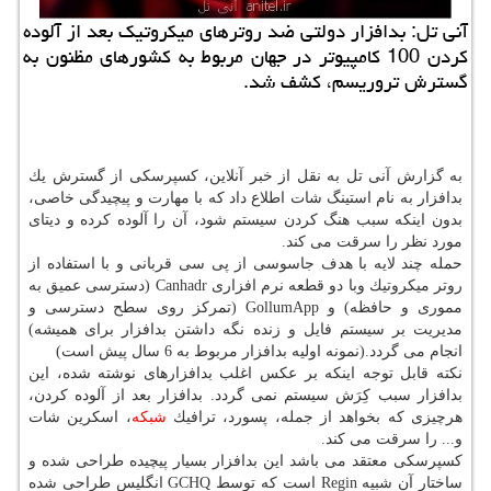
آنی تل: بدافزار دولتی ضد روترهای میكروتیك بعد از آلوده
كردن 100 كامپیوتر در جهان مربوط به كشورهای مظنون به
گسترش تروریسم، كشف شد.
به گزارش آنی تل به نقل از خبر آنلاین، كسپرسكی از گسترش یك
بدافزار به نام استینگ شات اطلاع داد كه با مهارت و پیچیدگی خاصی،
بدون اینكه سبب هنگ كردن سیستم شود، آن را آلوده كرده و دیتای
مورد نظر را سرقت می كند.
حمله چند لایه با هدف جاسوسی از پی سی قربانی و با استفاده از
روتر میكروتیك وبا دو قطعه نرم افزاری Canhadr (دسترسی عمیق به
مموری و حافظه) و GollumApp (تمركز روی سطح دسترسی و
مدیریت بر سیستم فایل و زنده نگه داشتن بدافزار برای همیشه)
انجام می گردد.(نمونه اولیه بدافزار مربوط به 6 سال پیش است)
نكته قابل توجه اینكه بر عكس اغلب بدافزارهای نوشته شده، این
بدافزار سبب كِرَش سیستم نمی گردد. بدافزار بعد از آلوده كردن،
هرچیزی كه بخواهد از جمله، پسورد، ترافیك
شبكه
، اسكرین شات
و... را سرقت می كند.
كسپرسكی معتقد می باشد این بدافزار بسیار پیچیده طراحی شده و
ساختار آن شبیه Regin است كه توسط GCHQ انگلیس طراحی شده