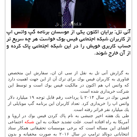
آنی تل: برایان اكتون یكی از موسسان برنامه گپ واتس اپ
از كاربران شبكه اجتماعی فیس بوك خواست هر چه سریع تر
حساب كاربری خویش را در این شبكه اجتماعی پاك كرده و
از آن خارج شوند.
به گزارش آنی تل به نقل از سی ان ان، سفارش این متخصص
فناوری به كاربران فیس بوك برای ترك آن از این جهت اهمیت دارد
كه واتس اپ هم اكنون در مالكیت فیس بوك است و توسط این
شركت خریداری شده است.
فیس بوك در سال ۲۰۱۴ با پرداخت رقم قابل توجه ۱۹ میلیارد دلار
واتس اپ را خریداری كرد. تعداد كاربران این برنامه گپ موبایلی از
یك میلیارد نفر فراتر رفته است.
طی یك هفته اخیر جنبشی به نام پاك كردن فیس بوك در اروپا و
آمریكا به راه افتاده است. علت تشدید حملات به این
شبكه
اجتماعی
افشای این مساله است كه برخی موسسات تحقیقاتی همكار ستاد
انتخاباتی دونالد ترامپ در سال ۲۰۱۶ به صورت مخفیانه و بدون