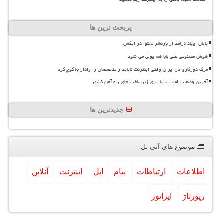
پربحث ترین ها
پایان ایجاد درآمد از بازنشر محتوا در ایکس
هوش مصنوعی علی بابا هم پولی می شود
مرگ دورکاری در ایران وقتی اینترنت ناپایدار متخصصان را وادار به کوچ کرد
آخرین وضعیت امنیت سایبری زیرساخت های راه آهن کشور
جدیدترین ها
موضوع های آنی تل
اطلاعات
ارتباطات
پیام
اپل
اینترنت
آنلاین
رپورتاژ
اپراتور