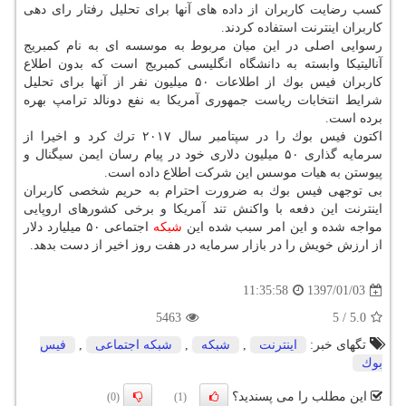
كسب رضایت كاربران از داده های آنها برای تحلیل رفتار رای دهی
كاربران اینترنت استفاده كردند.
رسوایی اصلی در این میان مربوط به موسسه ای به نام كمبریج
آنالیتیكا وابسته به دانشگاه انگلیسی كمبریج است كه بدون اطلاع
كاربران فیس بوك از اطلاعات ۵۰ میلیون نفر از آنها برای تحلیل
شرایط انتخابات ریاست جمهوری آمریكا به نفع دونالد ترامپ بهره
برده است.
اكتون فیس بوك را در سپتامبر سال ۲۰۱۷ ترك كرد و اخیرا از
سرمایه گذاری ۵۰ میلیون دلاری خود در پیام رسان ایمن سیگنال و
پیوستن به هیات موسس این شركت اطلاع داده است.
بی توجهی فیس بوك به ضرورت احترام به حریم شخصی كاربران
اینترنت این دفعه با واكنش تند آمریكا و برخی كشورهای اروپایی
مواجه شده و این امر سبب شده این
شبكه
اجتماعی ۵۰ میلیارد دلار
از ارزش خویش را در بازار سرمایه در هفت روز اخیر از دست بدهد.
1397/01/03
11:35:58
5463
5
/
5.0
تگهای خبر:
اینترنت
,
شبكه
,
شبكه اجتماعی
,
فیس
بوك
این مطلب را می پسندید؟
(0)
(1)