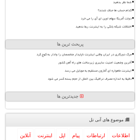
شما نظر بدهید
کدام حساب ها حذف شدند؟
دولت آمریکا سهام اوپن ای آی را می خرد
اختلالات شبکه بانکی را به اینترنت ربط ندهید
پربحث ترین ها
مرگ دورکاری در ایران وقتی اینترنت ناپایدار متخصصان را وادار به کوچ کرد
آخرین وضعیت امنیت سایبری زیرساخت های راه آهن کشور
اینترنت ماهواره ای آمازون مستقیم به موبایل می رسد
دقیقا به اندازه مصرف ترافیک بین الملل از حجم بسته کسر می شود
جدیدترین ها
موضوع های آنی تل
اطلاعات
ارتباطات
پیام
اپل
اینترنت
آنلاین