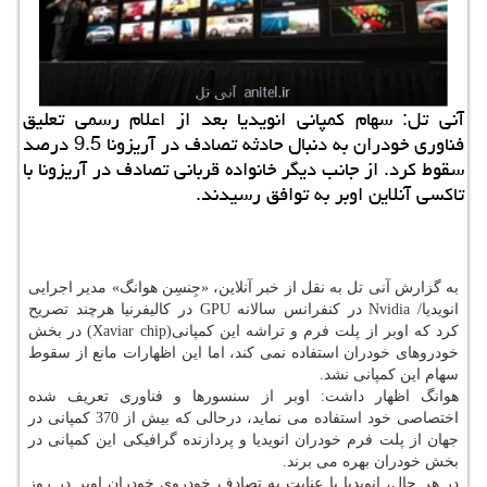
آنی تل: سهام كمپانی انویدیا بعد از اعلام رسمی تعلیق
فناوری خودران به دنبال حادثه تصادف در آریزونا 9.5 درصد
سقوط كرد. از جانب دیگر خانواده قربانی تصادف در آریزونا با
تاكسی آنلاین اوبر به توافق رسیدند.
به گزارش آنی تل به نقل از خبر آنلاین، «جِنسِن هوانگ» مدیر اجرایی
انویدیا/ Nvidia در كنفرانس سالانه GPU در كالیفرنیا هرچند تصریح
كرد كه اوبر از پلت فرم و تراشه این كمپانی(Xaviar chip) در بخش
خودروهای خودران استفاده نمی كند، اما این اظهارات مانع از سقوط
سهام این كمپانی نشد.
هوانگ اظهار داشت: اوبر از سنسورها و فناوری تعریف شده
اختصاصی خود استفاده می نماید، درحالی كه بیش از 370 كمپانی در
جهان از پلت فرم خودران انویدیا و پردازنده گرافیكی این كمپانی در
بخش خودران بهره می برند.
در هر حال، انویدیا با عنایت به تصادف خودروی خودران اوبر در روز