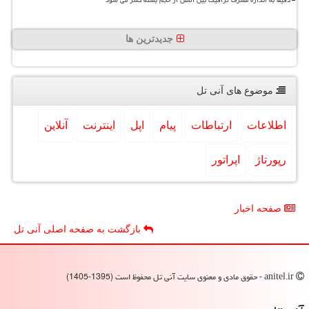
دقیقا به اندازه مصرف ترافیک بین الملل از حجم بسته کسر می شود
جدیدترین ها
موضوع های آنی تل
اطلاعات
ارتباطات
پیام
اپل
اینترنت
آنلاین
رپورتاژ
اپراتور
صفحه اخبار
بازگشت به صفحه اصلی آنی تل
anitel.ir - حقوق مادی و معنوی سایت آنی تل محفوظ است (1395-1405)