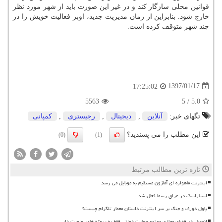
قوانین محلی سازگار كند و در غیر این صورت باید از شهر مورد نظر
خارج شود. بنابراین از زمان مدیریت جدید، اوبر فعالیت خویش را در
چند شهر متوقف كرده است.
1397/01/17
17:25:02
5563
5
/
5.0
تگهای خبر:
آنلاین
,
دیجیتال
,
رجیستری
,
كمپانی
این مطلب را می پسندید؟
(0)
(1)
تازه ترین مطالب مرتبط
اینترنت ماهواره ای آمازون مستقیم به موبایل می رسد
استارلینک در عراق رسما فعال شد
پاول دورف و جنگ بر سر اینترنت داستان معمار تلگرام چیست؟
انحصار در فضای مجازی ممنوع حمایت دولتی فقط به پروژه های اولویت دار