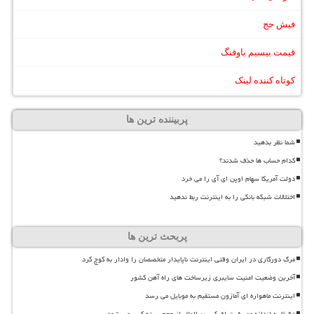
فیش حج
قیمت بیسیم باوفنگ
کوتاه کننده لینک
پربیننده ترین ها
شما نظر بدهید
کدام حساب ها حذف شدند؟
دولت آمریکا سهام اوپن ای آی را می خرد
اختلالات شبکه بانکی را به اینترنت ربط ندهید
پربحث ترین ها
مرگ دورکاری در ایران وقتی اینترنت ناپایدار متخصصان را وادار به کوچ کرد
آخرین وضعیت امنیت سایبری زیرساخت های راه آهن کشور
اینترنت ماهواره ای آمازون مستقیم به موبایل می رسد