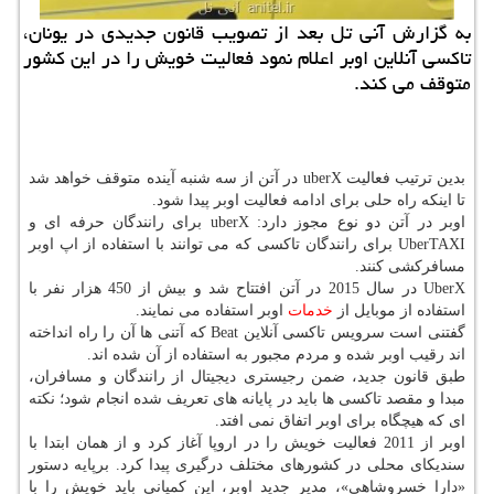
به گزارش آنی تل بعد از تصویب قانون جدیدی در یونان،
تاكسی آنلاین اوبر اعلام نمود فعالیت خویش را در این كشور
متوقف می كند.
بدین ترتیب فعالیت uberX در آتن از سه شنبه آینده متوقف خواهد شد
تا اینكه راه حلی برای ادامه فعالیت اوبر پیدا شود.
اوبر در آتن دو نوع مجوز دارد: uberX برای رانندگان حرفه ای و
UberTAXI برای رانندگان تاكسی كه می توانند با استفاده از اپ اوبر
مسافركشی كنند.
UberX در سال 2015 در آتن افتتاح شد و بیش از 450 هزار نفر با
استفاده از موبایل از
خدمات
اوبر استفاده می نمایند.
گفتنی است سرویس تاكسی آنلاین Beat كه آتنی ها آن را راه انداخته
اند رقیب اوبر شده و مردم مجبور به استفاده از آن شده اند.
طبق قانون جدید، ضمن رجیستری دیجیتال از رانندگان و مسافران،
مبدا و مقصد تاكسی ها باید در پایانه های تعریف شده انجام شود؛ نكته
ای كه هیچگاه برای اوبر اتفاق نمی افتد.
اوبر از 2011 فعالیت خویش را در اروپا آغاز كرد و از همان ابتدا با
سندیكای محلی در كشورهای مختلف درگیری پیدا كرد. برپایه دستور
«دارا خسروشاهی»، مدیر جدید اوبر، این كمپانی باید خویش را با