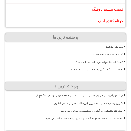
قیمت بیسیم باوفنگ
کوتاه کننده لینک
پربیننده ترین ها
شما نظر بدهید
کدام حساب ها حذف شدند؟
دولت آمریکا سهام اوپن ای آی را می خرد
اختلالات شبکه بانکی را به اینترنت ربط ندهید
پربحث ترین ها
مرگ دورکاری در ایران وقتی اینترنت ناپایدار متخصصان را وادار به کوچ کرد
آخرین وضعیت امنیت سایبری زیرساخت های راه آهن کشور
اینترنت ماهواره ای آمازون مستقیم به موبایل می رسد
دقیقا به اندازه مصرف ترافیک بین الملل از حجم بسته کسر می شود