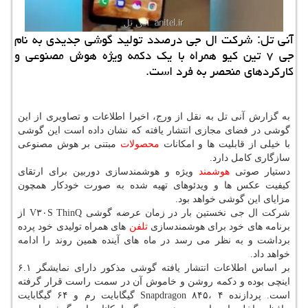
آنی تل: شركت ال جی درصدد تولید گوشی جدیدی به نام
جی ۷ تین كیو همراه با یك دكمه ویژه هوش مصنوعی و
كاركردهای منحصر به فرد است.
به گزارش آنی تل به نقل از ورج، اخیرا اطلاعات و تصاویری از این
گوشی در فضای مجازی انتشار یافته كه نشان داده است این گوشی
با خیلی از قابلیت ها و امكانات
محصولات
مبتنی بر هوش مصنوعی
سازگاری كامل دارد.
دستیار صوتی
هوشمند
ویژه و هوشمندسازی دوربین برای ارتقای
كیفیت عكس ها و ویدئوهای تهیه شده به صورت خودكار همچون
مزایای این گوشی خواهد بود.
شركت ال جی نخستین بار در زمان عرضه گوشی V۳۰S ThinQ از
برنامه های خود برای هوشمندسازی
تلفن
های همراه تولیدی خود پرده
برداشت و به نظر می رسد در ماه های آینده همین روند را ادامه
خواهد داد.
بر اساس اطلاعات انتشار یافته گوشی مذكور دارای نمایشگر ۶.۱
اینچی بوده و دكمه روشن و خاموش آن در سمت راست قرار گرفته
است. پردازنده Snapdragon ۸۴۵، ۴ گیگابایت رم و ۶۴ گیگابایت