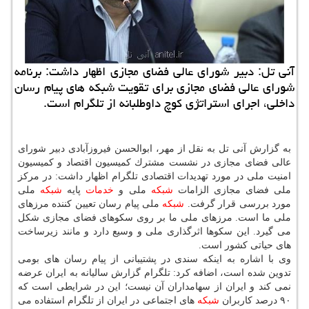
آنی تل: دبیر شورای عالی فضای مجازی اظهار داشت: برنامه
شورای عالی فضای مجازی برای تقویت شبكه های پیام رسان
داخلی، اجرای استراتژی كوچ داوطلبانه از تلگرام است.
به گزارش آنی تل به نقل از مهر، ابوالحسن فیروزآبادی دبیر شورای
عالی فضای مجازی در نشست مشترك كمیسیون اقتصاد و كمیسیون
امنیت ملی در مورد تهدیدات اقتصادی تلگرام اظهار داشت: در مركز
ملی فضای مجازی الزامات
شبكه
ملی و
خدمات
پایه
شبكه
ملی
مورد بررسی قرار گرفت.
شبكه
ملی پیام رسان تعیین كننده مرزهای
ملی ما است. مرزهای ملی ما بر روی سكوهای فضای مجازی شكل
می گیرد. این سكوها اثرگذاری ملی و وسیع دارد و مانند زیرساخت
های حیاتی كشور است.
وی با اشاره به اینكه سندی در پشتیبانی از پیام رسان های بومی
تدوین شده است، اضافه كرد: تلگرام گزارش سالیانه به ایران عرضه
نمی كند و ایران از سهامداران آن نیست؛ این در شرایطی است كه
۹۰ درصد كاربران
شبكه
های اجتماعی در ایران از تلگرام استفاده می