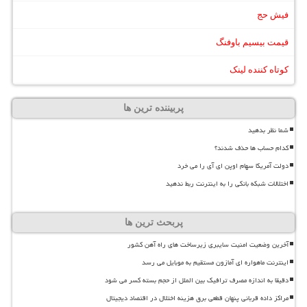
فیش حج
قیمت بیسیم باوفنگ
کوتاه کننده لینک
پربیننده ترین ها
شما نظر بدهید
کدام حساب ها حذف شدند؟
دولت آمریکا سهام اوپن ای آی را می خرد
اختلالات شبکه بانکی را به اینترنت ربط ندهید
پربحث ترین ها
آخرین وضعیت امنیت سایبری زیرساخت های راه آهن کشور
اینترنت ماهواره ای آمازون مستقیم به موبایل می رسد
دقیقا به اندازه مصرف ترافیک بین الملل از حجم بسته کسر می شود
مراکز داده قربانی پنهان قطعی برق هزینه اختلال در اقتصاد دیجیتال