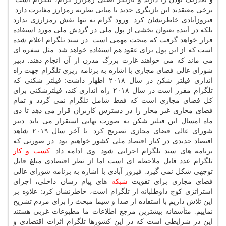
برخی معتقدند این بازیگری جدید با مبانی نظریه رمزارز مغایرت دارد.
فیروزآبادی خاطرنشان كرد: ورود گرام نه تنها نقش رمزارزی ندارد
بلكه در آینده بعنوان بخشی از پول ملی در گردش ملی مورد استفاده
قرار خواهد گرفت كه مبحث مهمی است. در سند تلگرام اعلام شده
است كه از این پول برای عقود هم استفاده خواهد شد. مثل سفره ای
می ماند كه می خواهند غارت بزرگ مدرن از آن انجام دهند. دبیر
شورای عالی فضای مجازی با اشاره به برنامه ریزی تلگرام جهت راه
اندازی فیلتر شكن در سال ۲۰۱۸ اظهار داشت: فیلتر شكنی كه
تلگرام مقرر است در سال ۲۰۱۸ راه اندازی كند، فیلترشكنی برای
كل فضای مجازی است كه فقط شامل تلگرام نمی گردد و تمام
فضای مجازی غیر مجاز را در دسترس كاربران قرار می دهد تا دی
ماه امسال این فیلتر شكن به صورت نهایی استقرار می یابد. دبیر
شورای عالی فضای مجازی تصریح كرد: تا آخر سال ۲۰۱۹ شاهد
اقتصاد جدیدی در كنار اقتصاد ملی كشور خواهیم بود. در صورتی كه
برنامه های سند تلگرام اجرایی شود. وی ادامه داد:
كسب و كار
تلگرام عدد قابل ملاحظه ای است اما از نظر اقتصادی مبلغ قابل
توجهی شكل نمی گیرد. فیروز آبادی با اشاره به برنامه شورای عالی
فضای مجازی برای تقویت
شبكه
های پیام رسان داخلی، اجرای
استراتژی كوچ داوطلبانه از تلگرام است، خاطرنشان كرد: علاوه بر
این تلاش داریم با استفاده از صدا و سیما مبحث را برای مردم تشریح
نماییم. متأسفانه بیشترین مرجع اطلاعات ما مطبوعات غربی هستند
این در شرایطی است كه در این كشورها تلگرام اثرات اقتصادی و