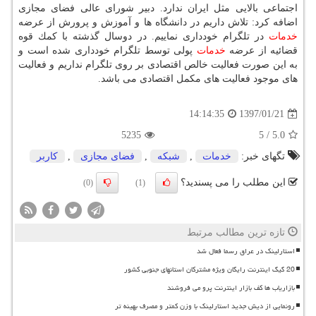
اجتماعی بالایی مثل ایران ندارد. دبیر شورای عالی فضای مجازی
اضافه كرد: تلاش داریم در دانشگاه ها و آموزش و پرورش از عرضه
خدمات
در تلگرام خودداری نماییم. در دوسال گذشته با كمك قوه
قضائیه از عرضه
خدمات
پولی توسط تلگرام خودداری شده است و
به این صورت فعالیت خالص اقتصادی بر روی تلگرام نداریم و فعالیت
های موجود فعالیت های مكمل اقتصادی می باشد.
1397/01/21
14:14:35
5235
5
/
5.0
تگهای خبر:
خدمات
,
شبكه
,
فضای مجازی
,
كاربر
این مطلب را می پسندید؟
(0)
(1)
تازه ترین مطالب مرتبط
استارلینک در عراق رسما فعال شد
20 گیگ اینترنت رایگان ویژه مشترکان استانهای جنوبی کشور
بازاریاب ها کف بازار اینترنت پرو می فروشند
رونمایی از دیش جدید استارلینک با وزن کمتر و مصرف بهینه تر