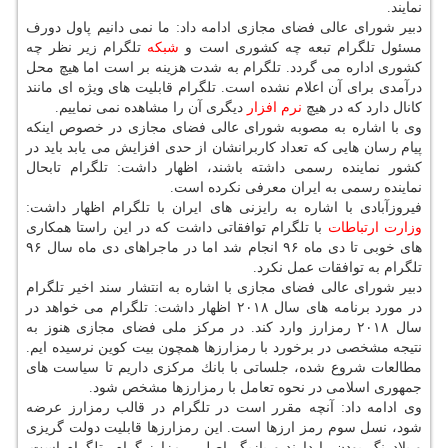
نمایند.
دبیر شورای عالی فضای مجازی ادامه داد: ما نمی دانیم پاول دورف
مسئول تلگرام تبعه چه كشوری است و
شبكه
تلگرام زیر نظر چه
كشوری اداره می گردد. تلگرام به شدت هزینه بر است اما هیچ محل
درآمدی برای آن اعلام نشده است. تلگرام قابلیت های ویژه ای مانند
كانال دارد كه در هیچ
نرم افزار
دیگری آن را مشاهده نمی نماییم.
وی با اشاره به مصوبه شورای عالی فضای مجازی در خصوص اینكه
پیام رسان هایی كه تعداد كاربرانشان از حدی افزایش می یابد باید در
كشور نماینده رسمی داشته باشند، اظهار داشت: تلگرام تابحال
نماینده رسمی به ایران معرفی نكرده است.
فیروزآبادی با اشاره به رایزنی های ایران با تلگرام اظهار داشت:
وزارت
ارتباطات
با تلگرام توافقاتی داشت كه در این راستا همكاری
های خوبی تا دی ماه ۹۶ انجام شد اما در ماجراهای دی ماه سال ۹۶
تلگرام به توافقات عمل نكرد.
دبیر شورای عالی فضای مجازی با اشاره به انتشار سند اخیر تلگرام
در مورد برنامه های سال ۲۰۱۸ اظهار داشت: تلگرام می خواهد در
سال ۲۰۱۸ رمزارز وارد كند. در مركز ملی فضای مجازی هنوز به
نتیجه مشخصی در برخورد با رمزارزها همچون بیت كوین نرسیده ایم.
مطالعات شروع شده، جلساتی با بانك مركزی داریم تا سیاست های
جمهوری اسلامی در نحوه تعامل با رمزارزها مشخص شود.
وی ادامه داد: آنچه مقرر است در تلگرام در قالب رمزارز عرضه
شود، نسل سوم رمز ارزها است. این رمزارزها قابلیت دولت گریزی
و بلادرنگ بودن را دارند و بازیگر اصلی رمزارز گرام، تلگرام است.