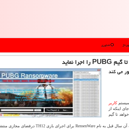
رتاژ
فناوری
جرا نماید
ور می كند
 سیستم
كاربر
ای اینكه از
اهد تا گیم
اجرای بازی TH12 درفضای مجازی منتشر گردید.