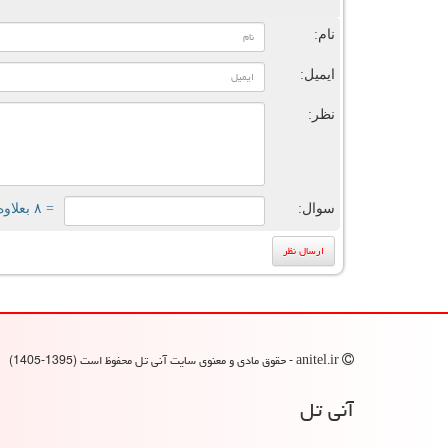
ن
نام:
ایمیل:
نظر:
سوال:
= ۸ بعلاوه ۲
anitel.ir - حقوق مادی و معنوی سایت آنی تل محفوظ است (1395-1405)
آنی تل