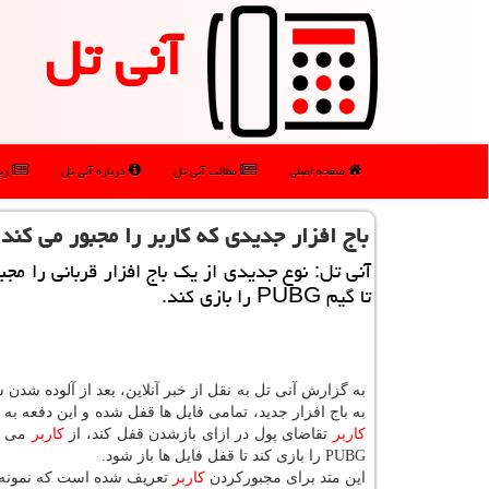
آنی تل
صفحه اصلی
مطالب آنی تل
درباره آنی تل
رپو
باج افزار جدیدی كه كاربر را مجبور می كند تا گیم PUBG را ا
آنی تل: نوع جدیدی از یك باج افزار قربانی را مجب
تا گیم PUBG را بازی كند.
به گزارش آنی تل به نقل از خبر آنلاین، بعد از آلوده شدن
به باج افزار جدید، تمامی فایل ها قفل شده و این دفعه به ج
كاربر
تقاضای پول در ازای بازشدن قفل كند، از
كاربر
می خو
PUBG را بازی كند تا قفل فایل ها باز شود.
این متد برای مجبوركردن
كاربر
تعریف شده است كه نمونه آن سال قبل به نام RensenWare برای 