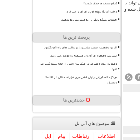
کدام حساب ها حذف شدند؟
واند با
ل شده و
دولت آمریکا سهام اوپن ای آی را می خرد
اختلالات شبکه بانکی را به اینترنت ربط ندهید
پربحث ترین ها
آخرین وضعیت امنیت سایبری زیرساخت های راه آهن کشور
اینترنت ماهواره ای آمازون مستقیم به موبایل می رسد
دقیقا به اندازه مصرف ترافیک بین الملل از حجم بسته کسر می
شود
مراکز داده قربانی پنهان قطعی برق هزینه اختلال در اقتصاد
دیجیتال
جدیدترین ها
موضوع های آنی تل
اطلاعات
ارتباطات
پیام
اپل