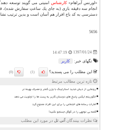
«لورنس آبراهام»
كارشناس
امنیتی می گویند توسعه دهندگ
انجام سه دقیقه بازی (به جای یك ساعتِ سفارش شده)، ق
دسترسی به كد باج افزار هم آسان است و بدین ترتیب نشان
5656
1397/01/24
14:47:19
تگهای خبر:
كاربر
این مطلب را می پسندید؟
(0)
(1)
تازه ترین مطالب مرتبط
رونمایی از دیش جدید استارلینک با وزن کمتر و مصرف بهینه تر
الگوریتم ایکس پاسخ های دوستان کاربر به پست ها را اولویت می دهد
امارات رسانه های اجتماعی را برای این افراد ممنوع کرد
کلمه بی توجهی را در گوگل جستجو نکنید!
نظرات بینندگان
آنی تل
در مورد این مطلب