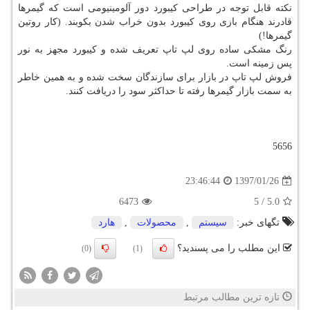
نكته قابل توجه در طراحی كیبورد دور آلومینیومی است كه گیمرها
قادرند هنگام بازی روی كیبورد بدون خراب شدن بكوبند. (كار روتین
گیمرها!)
رنگ مشكی ساده روی لپ تاپ تعریف شده و كیبورد مجهز به نور
پس زمینه است.
فروش لپ تاپ در بازار برای سازندگان سخت شده و به همین خاطر
به سمت بازار گیمرها رفته تا حداكثر سود را دریافت كنند.
5656
1397/01/26
23:46:44
6473
5
/
5.0
تگهای خبر:
سیستم
,
محصولات
,
هارد
این مطلب را می پسندید؟
(0)
(1)
تازه ترین مطالب مرتبط