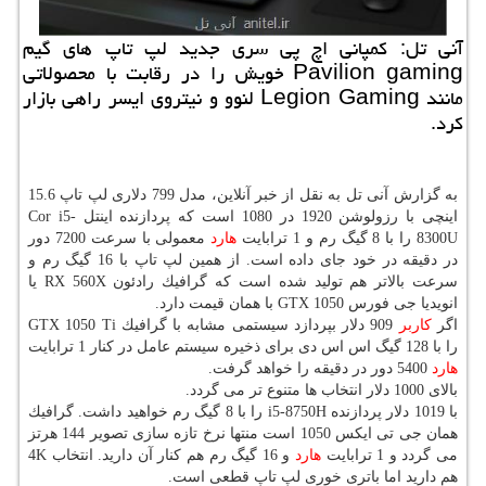
آنی تل: كمپانی اچ پی سری جدید لپ تاپ های گیم
Pavilion gaming خویش را در رقابت با محصولاتی
مانند Legion Gaming لنوو و نیتروی ایسر راهی بازار
كرد.
به گزارش آنی تل به نقل از خبر آنلاین، مدل 799 دلاری لپ تاپ 15.6
اینچی با رزولوشن 1920 در 1080 است كه پردازنده اینتل Cor i5-
8300U را با 8 گیگ رم و 1 ترابایت
هارد
معمولی با سرعت 7200 دور
در دقیقه در خود جای داده است. از همین لپ تاپ با 16 گیگ رم و
سرعت بالاتر هم تولید شده است كه گرافیك رادئون RX 560X یا
انویدیا جی فورس GTX 1050 با همان قیمت دارد.
اگر
كاربر
909 دلار بپردازد سیستمی مشابه با گرافیك GTX 1050 Ti
را با 128 گیگ اس اس دی برای ذخیره سیستم عامل در كنار 1 ترابایت
هارد
5400 دور در دقیقه را خواهد گرفت.
بالای 1000 دلار انتخاب ها متنوع تر می گردد.
با 1019 دلار پردازنده i5-8750H را با 8 گیگ رم خواهید داشت. گرافیك
همان جی تی ایكس 1050 است منتها نرخ تازه سازی تصویر 144 هرتز
می گردد و 1 ترابایت
هارد
و 16 گیگ رم هم كنار آن دارید. انتخاب 4K
هم دارید اما باتری خوری لپ تاپ قطعی است.